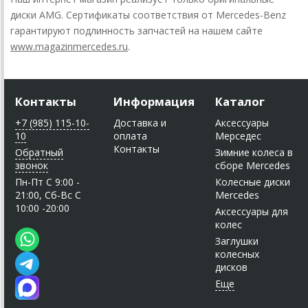
диски AMG. Сертификаты соответствия от Mercedes-Benz
гарантируют подлинность запчастей на нашем сайте
www.magazinmercedes.ru
.
Контакты
Информация
Каталог
+7 (985) 115-10-
Доставка и
Аксессуары
10
оплата
Мерседес
Контакты
Обратный
Зимние колеса в
звонок
сборе Mercedes
Пн-Пт C 9:00 -
Колесные диски
21:00, Сб-Вс С
Mercedes
10:00 -20:00
Аксессуары для
колес
Заглушки
колесных
дисков