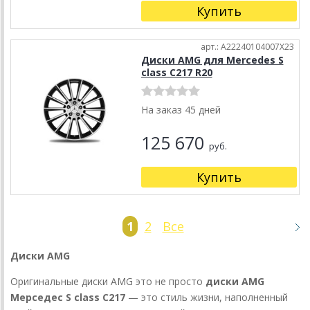
Купить
арт.: A22240104007X23
Диски AMG для Mercedes S
class C217 R20
На заказ 45 дней
125 670
руб.
Купить
1
2
Все
Диски
AMG
Оригинальные диски AMG это не просто
диски AMG
Мерседес
S class C217
— это стиль жизни, наполненный