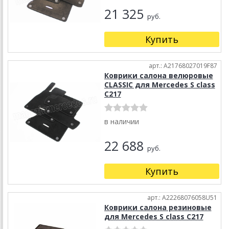
21 325
руб.
Купить
арт.: A21768027019F87
Коврики салона велюровые
CLASSIC для Mercedes S class
C217
в наличии
22 688
руб.
Купить
арт.: A22268076058U51
Коврики салона резиновые
для Mercedes S class C217