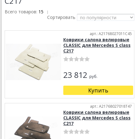
C217
Всего товаров:
15
|
Сортировать
арт.: A21768027011C45
Коврики салона велюровые
CLASSIC для Mercedes S class
C217
23 812
руб.
Купить
арт.: A21768027018T47
Коврики салона велюровые
CLASSIC для Mercedes S class
C217