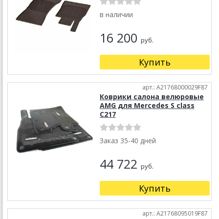
в наличии
16 200
руб.
Купить
арт.: A21768000029F87
Коврики салона велюровые
AMG для Mercedes S class
C217
Заказ 35-40 дней
44 722
руб.
Купить
арт.: A21768095019F87