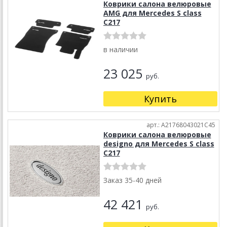
Коврики салона велюровые
AMG для Mercedes S class
C217
в наличии
23 025
руб.
Купить
арт.: A21768043021C45
Коврики салона велюровые
designo для Mercedes S class
C217
Заказ 35-40 дней
42 421
руб.