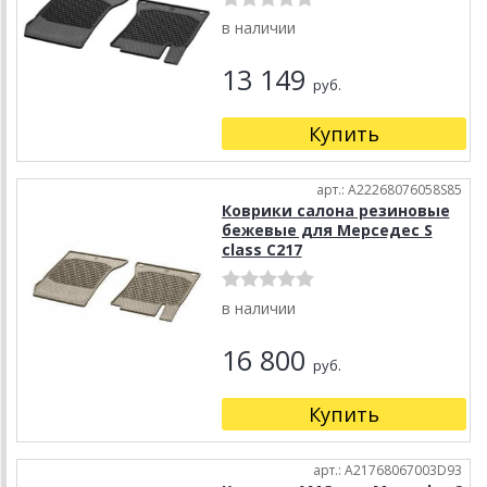
в наличии
13 149
руб.
Купить
арт.: A22268076058S85
Коврики салона резиновые
бежевые для Мерседес S
class С217
в наличии
16 800
руб.
Купить
арт.: A21768067003D93