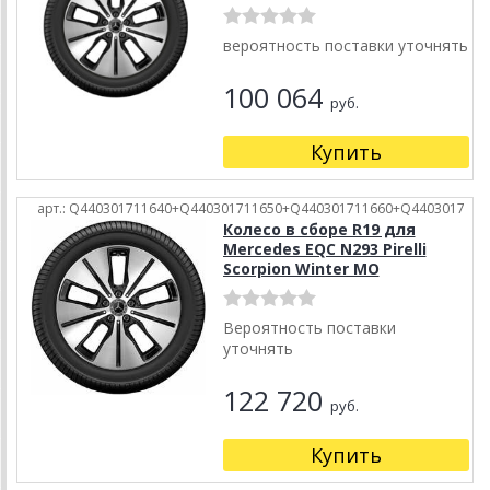
вероятность поставки уточнять
100 064
руб.
Купить
арт.: Q440301711640+Q440301711650+Q440301711660+Q4403017
Колесо в сборе R19 для
Mercedes EQC N293 Pirelli
Scorpion Winter MO
Вероятность поставки
уточнять
122 720
руб.
Купить