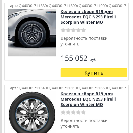
арт.: Q440301711880+Q440301711890+Q440301711900+Q4403017
Колесо в сборе R19 для
Mercedes EQC N293 Pirelli
Scorpion Winter MO
Вероятность поставки
уточнять
155 052
руб.
Купить
арт.: Q440301711840+Q440301711850+Q440301711860+Q4403017
Колесо в сборе R19 для
Mercedes EQC N293 Pirelli
Scorpion Winter MO
Вероятность поставки
уточнять