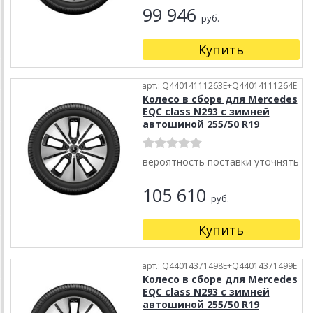
99 946
руб.
Купить
арт.: Q44014111263E+Q44014111264E
Колесо в сборе для Mercedes
EQC class N293 с зимней
автошиной 255/50 R19
вероятность поставки уточнять
105 610
руб.
Купить
арт.: Q44014371498E+Q44014371499E
Колесо в сборе для Mercedes
EQC class N293 с зимней
автошиной 255/50 R19