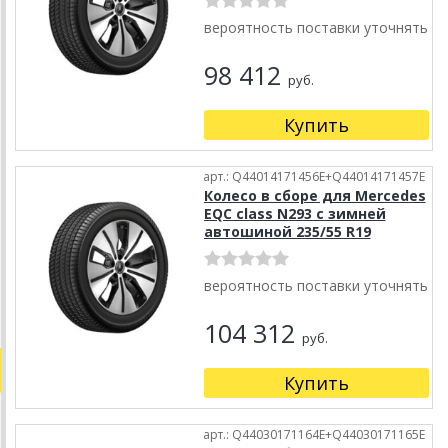
вероятность поставки уточнять
98 412
руб.
Купить
арт.: Q44014171456E+Q44014171457E
Колесо в сборе для Mercedes
EQC class N293 с зимней
автошиной 235/55 R19
вероятность поставки уточнять
104 312
руб.
Купить
арт.: Q44030171164E+Q44030171165E