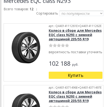
Mercedes EQC class N293
Всего товаров:
12
|
Сортировать
арт.: Q44014111261E+Q44014111262E
Колесо в сборе для Mercedes
EQC class N293 с зимней
автошиной 235/55 R19
вероятность поставки уточнять
102 188
руб.
Купить
арт.: Q44014371496E+Q44014371497E
Колесо в сборе для Mercedes
EQC class N293 с зимней
автошиной 235/55 R19