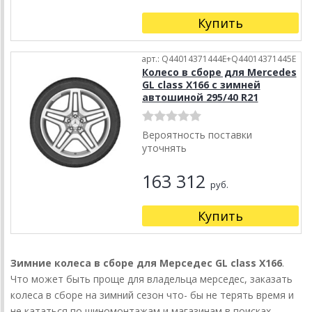
Купить
арт.: Q44014371444E+Q44014371445E
Колесо в сборе для Mercedes
GL class X166 с зимней
автошиной 295/40 R21
Вероятность поставки
уточнять
163 312
руб.
Купить
Зимние колеса в сборе для Мерседес GL class X166
.
Что может быть проще для владельца мерседес, заказать
колеса в сборе на зимний сезон что- бы не терять время и
не кататься по шиномонтажам и магазинам в поисках