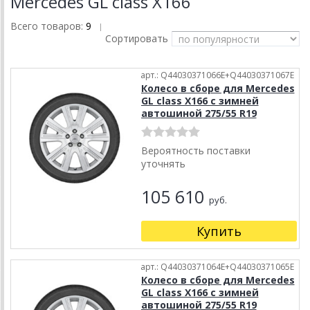
Mercedes GL class X166
Всего товаров:
9
|
Сортировать
арт.: Q44030371066E+Q44030371067E
Колесо в сборе для Mercedes
GL class X166 с зимней
автошиной 275/55 R19
Вероятность поставки
уточнять
105 610
руб.
Купить
арт.: Q44030371064E+Q44030371065E
Колесо в сборе для Mercedes
GL class X166 с зимней
автошиной 275/55 R19