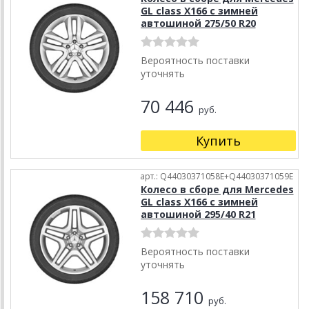
GL class X166 с зимней
автошиной 275/50 R20
Вероятность поставки
уточнять
70 446
руб.
Купить
арт.: Q44030371058E+Q44030371059E
Колесо в сборе для Mercedes
GL class X166 с зимней
автошиной 295/40 R21
Вероятность поставки
уточнять
158 710
руб.