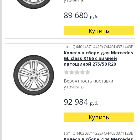
уточнять
89 680
руб.
Купить
арт.: Q44014371442E+Q44014371443E
Колесо в сборе для Mercedes
GL class X166 с зимней
автошиной 275/50 R20
Вероятность поставки
уточнять
92 984
руб.
Купить
арт.: Q44030371122E+Q44030371123E
Колесо в сборе для Mercedes