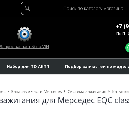
+7 (
Пн-Пт C
Запрос запчастей по VIN
Набор для ТО АКПП
Подбор запчастей по модел
дес
Запасные части Mercedes
Система зажигания
Катушки
зажигания для Мерседес EQC clas