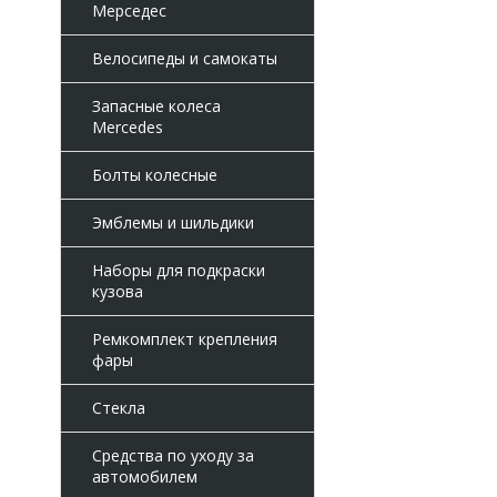
Мерседес
Велосипеды и самокаты
Запасные колеса
Mercedes
Болты колесные
Эмблемы и шильдики
Наборы для подкраски
кузова
Ремкомплект крепления
фары
Стекла
Средства по уходу за
автомобилем