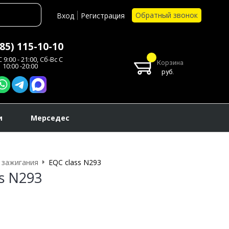
Обратный звонок
Вход
Регистрация
985) 115-10-10
 9:00 - 21:00, Сб-Вс С
Корзина
10:00 -20:00
руб.
и
Мерседес
 зажигания
EQC class N293
s N293