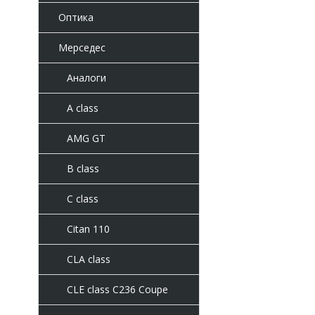
Оптика
Мерседес
Аналоги
A class
AMG GT
B class
C class
Citan 110
CLA class
CLE class C236 Coupe