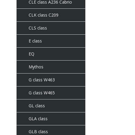
CLE class A236 Cabrio
CLK class C209
CLS class
E class
EQ
Mythos
G class W463
G class W465
GL class
GLA class
GLB class