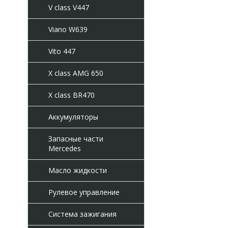
V class V447
Viano W639
Vito 447
X class AMG 650
X class BR470
Аккумуляторы
Запасные части
Mercedes
Масло жидкости
Рулевое управление
Система зажигания