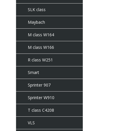
SLK class
Maybach
M class W164
M class W166
R class W251
Smart
Sprinter 907
Sprinter W910
T class C4208
VLS