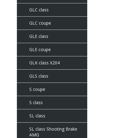
GLC class
GLC coupe
GLE class
GLE coupe
GLK class X204
GLS class
S coupe
S class
SL class
SL class Shooting Brake
AMG