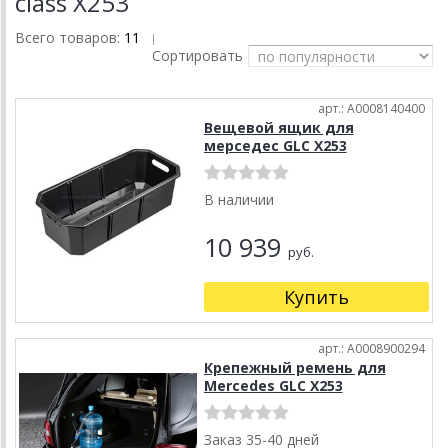
class X253
Всего товаров:
11
|
Сортировать
арт.: A0008140400
Вещевой ящик для
мерседес GLC X253
В наличии
10 939
руб.
Купить
арт.: A0008900294
Крепежный ремень для
Mercedes GLC X253
Заказ 35-40 дней