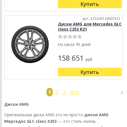
Купить
арт.: A25340139007X21
Диски AMG для Mercedes GLC
class C253 R21
На заказ 45 дней
158 651
руб.
Купить
1
2
3
Все
Диски
AMG
Оригинальные диски AMG это не просто
диски AMG
Мерседес
GLC class X253
— это стиль жизни,