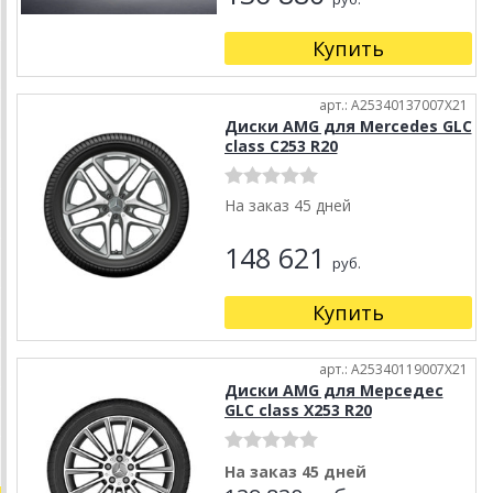
Купить
арт.: A25340137007X21
Диски AMG для Mercedes GLC
class C253 R20
На заказ 45 дней
148 621
руб.
Купить
арт.: A25340119007X21
Диски AMG для Мерседес
GLC class X253 R20
На заказ 45 дней