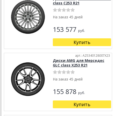
class C253 R21
На заказ 45 дней
153 577
руб.
Купить
арт.: A25340128007X23
Диски AMG для Мерседес
GLC class X253 R21
На заказ 45 дней
155 878
руб.
Купить