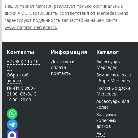
Наш интернет магазин реализует только оригинальные
диски AMG. Сертификаты соответствия от Mercedes-Benz
гарантируют подлинность запчастей на нашем сайте
www.magazinmercedes.ru
.
Контакты
Информация
Каталог
+7 (985) 115-10-
Доставка и
Аксессуары
10
оплата
Мерседес
Контакты
Обратный
Зимние колеса в
звонок
сборе Mercedes
Пн-Пт C 9:00 -
Колесные диски
21:00, Сб-Вс С
Mercedes
10:00 -20:00
Аксессуары для
колес
Заглушки
колесных
дисков