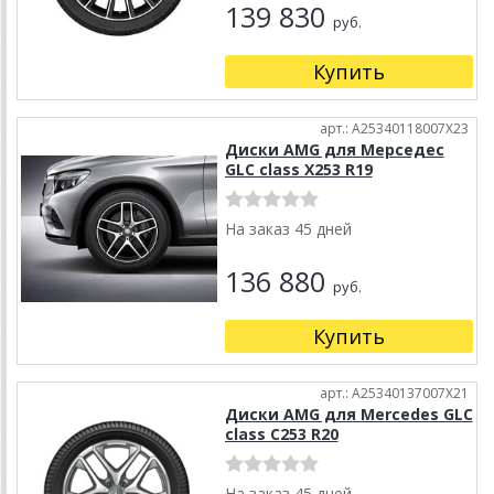
139 830
руб.
Купить
арт.: A25340118007X23
Диски AMG для Мерседес
GLC class X253 R19
На заказ 45 дней
136 880
руб.
Купить
арт.: A25340137007X21
Диски AMG для Mercedes GLC
class C253 R20
На заказ 45 дней