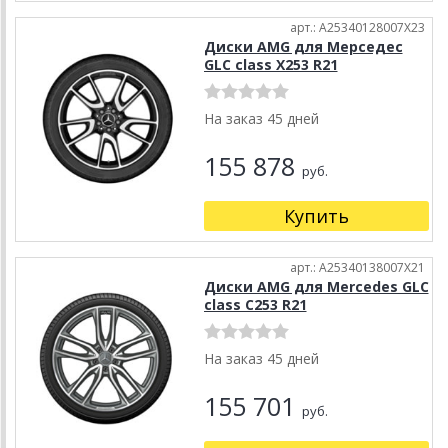
арт.: A25340128007X23
Диски AMG для Мерседес
GLC class X253 R21
На заказ 45 дней
155 878
руб.
Купить
арт.: A25340138007X21
Диски AMG для Mercedes GLC
class C253 R21
На заказ 45 дней
155 701
руб.