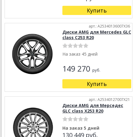
Купить
арт.: A25340136007X36
Диски AMG для Mercedes GLC
class C253 R20
На заказ 45 дней
149 270
руб.
Купить
арт.: A25340127007X21
Диски AMG для Мерседес
GLC class X253 R20
На заказ 5 дней
130 449 руб.