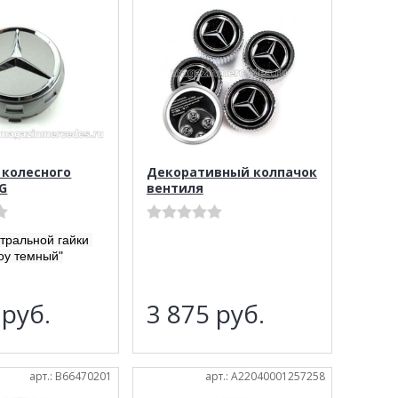
 колесного
Декоративный колпачок
G
вентиля
нтральной гайки
оу темный"
0
руб.
3 875
руб.
арт.: B66470201
арт.: A22040001257258