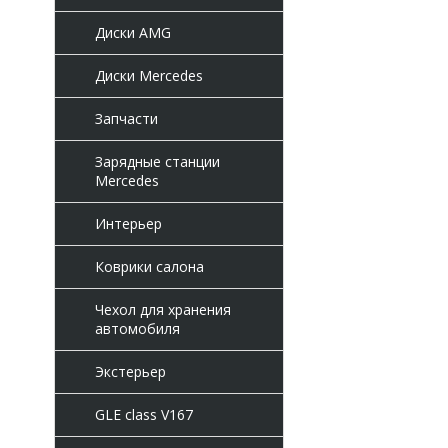
Диски AMG
Диски Mercedes
Запчасти
Зарядные станции
Mercedes
Интерьер
Коврики салона
Чехол для хранения
автомобиля
Экстерьер
GLE class V167