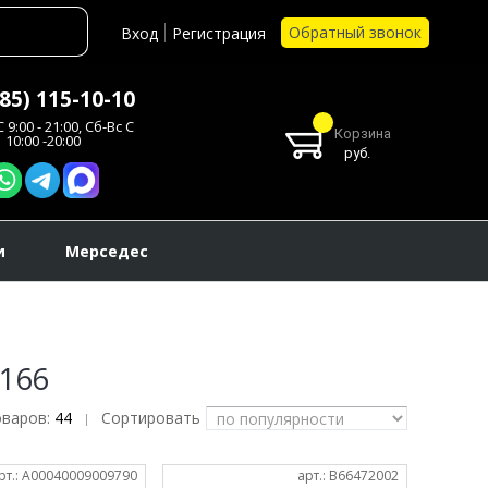
Обратный звонок
Вход
Регистрация
985) 115-10-10
 9:00 - 21:00, Сб-Вс С
Корзина
10:00 -20:00
руб.
и
Мерседес
W166
оваров:
44
Сортировать
|
рт.: A00040009009790
арт.: B66472002