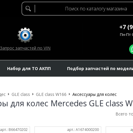
+7 (
Пн-Пт C
Запрос запчастей по VIN
Набор для ТО АКПП
Подбор запчастей по модел
дес
GLE class
GLE class W166
Аксессуары для колес
ры для колес Mercedes GLE class 
Всего т
арт.: B66470202
арт.: A1674000200
а