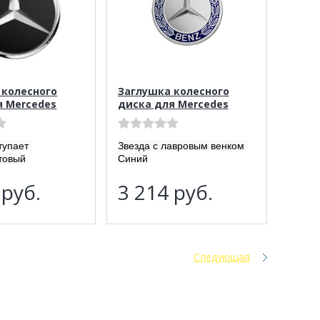
 колесного
Заглушка колесного
я Mercedes
диска для Mercedes
тупает
Звезда с лавровым венком
товый
Синий
3
руб.
3 214
руб.
Следующая