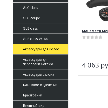
GLC class
GLC coupe
GLE class
Манометр Me
GLE class W166
Аксессуары для колес
Аксессуары для
4 063
ру
перевозки багажа
Аксессуары салона
Багажное отделение
Брызговики
Внешний вид