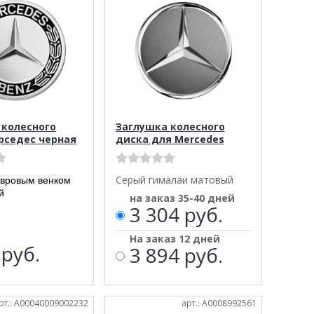
 колесного
Заглушка колесного
рседес черная
диска для Mercedes
Серый гималаи матовый
авровым венком
й
на заказ 35-40 дней
3 304 руб.
На заказ 12 дней
8
руб.
3 894 руб.
рт.: A00040009002232
арт.: A0008992561