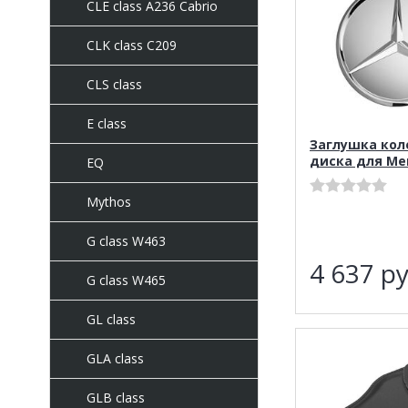
CLE class A236 Cabrio
CLK class C209
CLS class
E class
Заглушка кол
диска для Me
EQ
Mythos
G class W463
4 637
ру
G class W465
GL class
GLA class
GLB class