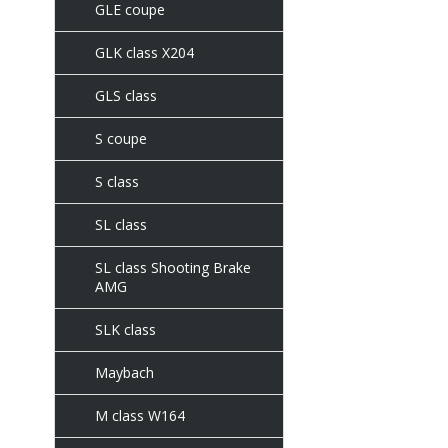
GLE coupe
GLK class X204
GLS class
S coupe
S class
SL class
SL class Shooting Brake
AMG
SLK class
Maybach
M class W164