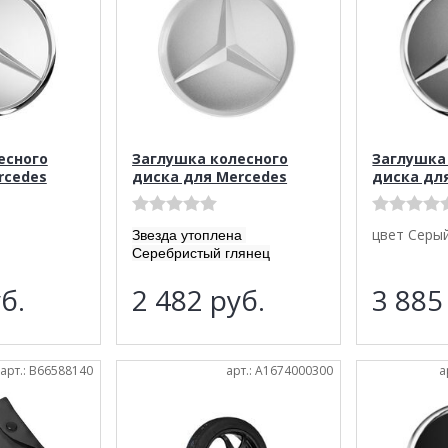
есного
Заглушка колесного
Заглушка
rcedes
диска для Mercedes
диска дл
цвет Серы
Звезда утоплена
Серебристый глянец
б.
2 482
руб.
3 88
арт.: B66588140
арт.: A1674000300
а