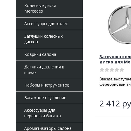
Колесные диски
Mercedes
Аксессуары для колес
Заглушки колесных
дисков
Коврики салона
Заглушка кол
диска для Me
Датчики давления в
шинах
Звезда выступа
Серебристый ти
Наборы инструментов
Багажное отделение
2 412
ру
Аксессуары для
перевозки багажа
Ароматизаторы салона