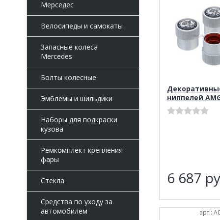
Мерседес
Велосипеды и самокаты
Запасные колеса
Mercedes
Болты колесные
Декоративны
ниппелей AM
Эмблемы и шильдики
Наборы для подкраски
кузова
Ремкомплект крепления
фары
6 687
ру
Стекла
Средства по уходу за
автомобилем
арт.: 