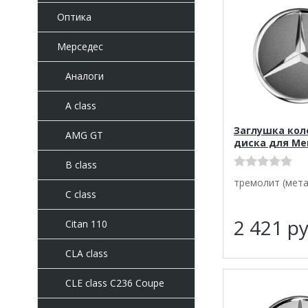
Оптика
Мерседес
Аналоги
A class
Заглушка кол
AMG GT
диска для Me
B class
тремолит (мета
C class
2 421
ру
Citan 110
CLA class
CLE class C236 Coupe