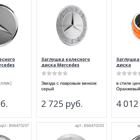
есного
Заглушка колесного
Заглушка
rcedes
диска Mercedes
диска
ллик)
Звезда с лавровым венком
в стиле це
серый
Оранжевы
б.
2 725
руб.
4 01
арт.: B66470207
арт.: B66470203
а