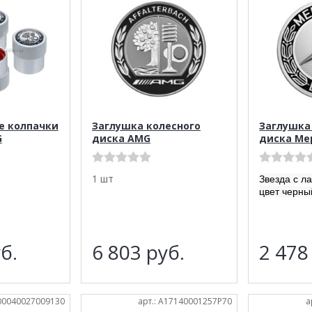
е колпачки
Заглушка колесного
Заглушка
G
диска AMG
диска Ме
1 шт
Звезда с л
цвет черны
б.
6 803
руб.
2 47
A00040027009130
арт.: A17140001257P70
а