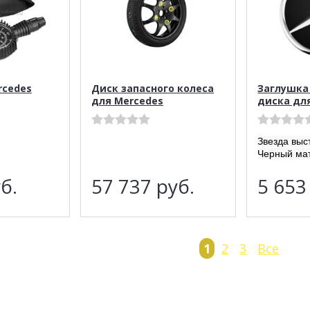
rcedes
Диск запасного колеса
Заглушка
для Mercedes
диска дл
Звезда выс
Черный ма
б.
57 737
руб.
5 65
1
2
3
Все