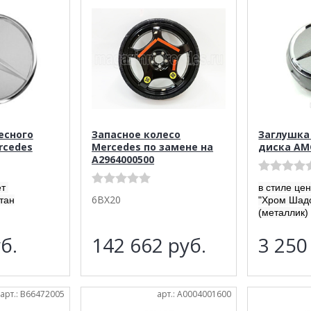
есного
Запасное колесо
Заглушка
rcedes
Mercedes по замене на
диска AM
A2964000500
ет
в стиле це
6BX20
тан
"Хром Шад
(металлик)
б.
142 662
руб.
3 25
арт.: B66472005
арт.: A0004001600