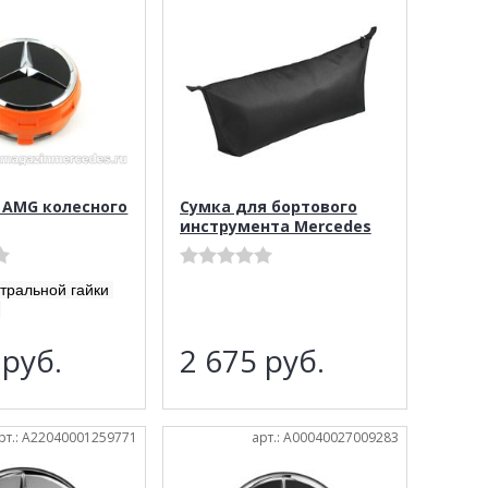
 AMG колесного
Сумка для бортового
инструмента Mercedes
нтральной гайки
й
2
руб.
2 675
руб.
рт.: A22040001259771
арт.: A00040027009283