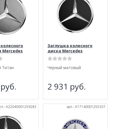
 колесного
Заглушка колесного
я Mercedes
диска Mercedes
й Титан
Черный матовый
5
руб.
2 931
руб.
рт.: A22040001259283
арт.: A17140001255337