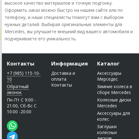
высокое качество материалов и точную подгонку.
Оформить заказ можно быстро на нашем сайте или по
телефону, и наши специалисты помогут вам с выбором
нужных деталей. Выбирая оригинальные элементы для
Mercedes, вы улучшаете внешний вид вашего автомобиля и
подчеркиваете его уникальность.
Контакты
Информация
Каталог
+7 (985) 115-10-
Доставка и
Аксессуары
10
оплата
Мерседес
Контакты
Обратный
Зимние колеса в
звонок
сборе Mercedes
Пн-Пт C 9:00 -
Колесные диски
21:00, Сб-Вс С
Mercedes
10:00 -20:00
Аксессуары для
колес
Заглушки
колесных
дисков