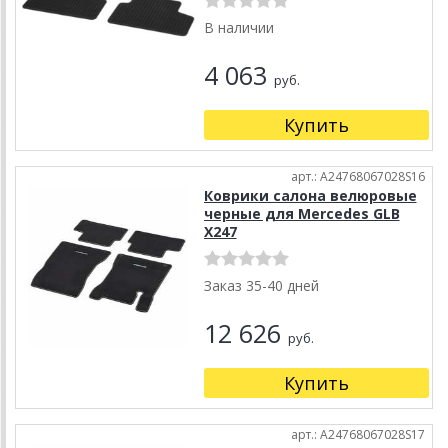
В наличии
4 063
руб.
Купить
арт.: A24768067028S16
Коврики салона велюровые
черные для Mercedes GLB
X247
Заказ 35-40 дней
12 626
руб.
Купить
арт.: A24768067028S17