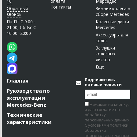
10
оплата
Мерседес
Контакты
Обратный
Зимние колеса в
звонок
сборе Mercedes
Пн-Пт C 9:00 -
Колесные диски
21:00, Сб-Вс С
Mercedes
10:00 -20:00
Аксессуары для
колес
Заглушки
колесных
дисков
Подпишитесь
Главная
на наши новости
Руководства по
эксплуатации
Mercedes-Benz
Нажимая на кнопку,
я даю согласие на
Технические
обработку
персональных данных.
характеристики
С условиями политики
обработки
персональных данных