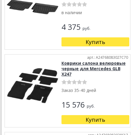
в наличии
4 375
руб.
Купить
арт.: A24768083027C70
Коврики салона велюровые
черные для Mercedes GLB
X247
Заказ 35-40 дней
15 576
руб.
Купить