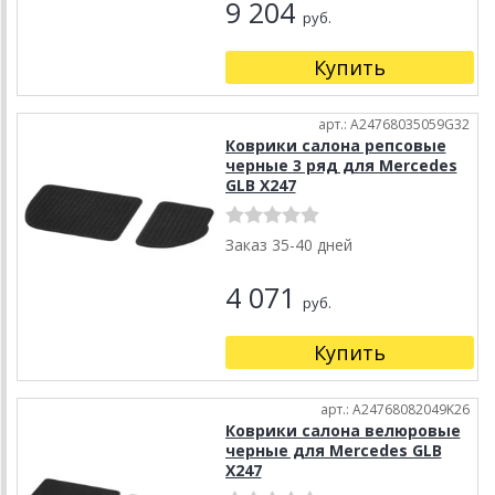
9 204
руб.
Купить
арт.: A24768035059G32
Коврики салона репсовые
черные 3 ряд для Mercedes
GLB X247
Заказ 35-40 дней
4 071
руб.
Купить
арт.: A24768082049K26
Коврики салона велюровые
черные для Mercedes GLB
X247