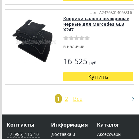
арт.: A24768014068S16
Коврики салона велюровые
черные для Mercedes GLB
X247
в наличии
16 525
руб.
Купить
1
2
Все
Контакты
Информация
Каталог
+7 (985) 115-10-
Доставка и
Аксессуары