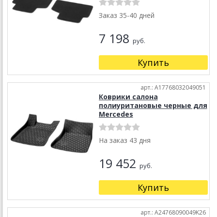
Заказ 35-40 дней
7 198
руб.
Купить
арт.: A17768032049051
Коврики салона
полиуритановые черные для
Mercedes
На заказ 43 дня
19 452
руб.
Купить
арт.: A24768090049K26