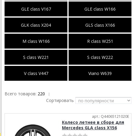
GLE class V167
GLE class W166
GLK class X204
GLS class X166
M class W166
R class W251
S class W221
S class W222
V class V447
Viano W639
Всего товаров:
220
|
Сортировать
арт.: Q44065121020E
Колесо летнее в сборе для
Mercedes GLA class X156