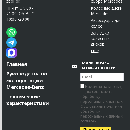
звонок
сборе Mercedes
Пн-Пт C 9:00 -
Колесные диски
21:00, Сб-Вс С
Mercedes
10:00 -20:00
Аксессуары для
колес
Заглушки
колесных
дисков
Подпишитесь
Главная
на наши новости
Руководства по
эксплуатации
Mercedes-Benz
Нажимая на кнопку,
я даю согласие на
Технические
обработку
персональных данных.
характеристики
С условиями политики
обработки
персональных данных
согласен.