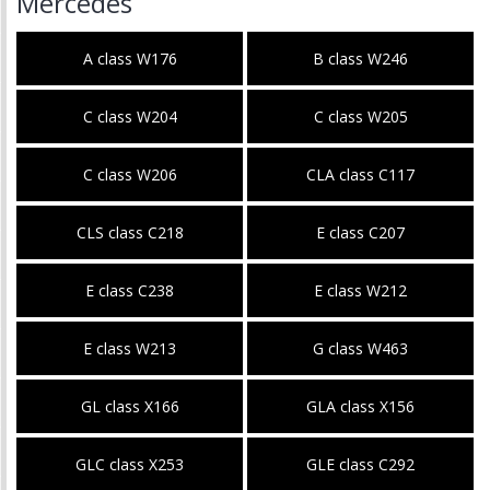
Mercedes
A class W176
B class W246
C class W204
C class W205
C class W206
CLA class C117
CLS class C218
E class C207
E class C238
E class W212
E class W213
G class W463
GL class X166
GLA class X156
GLC class X253
GLE class C292