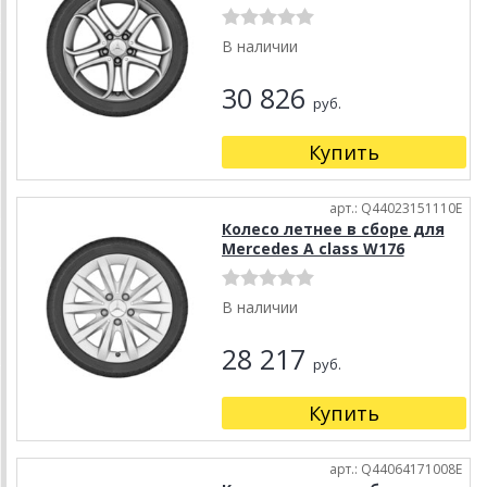
В наличии
30 826
руб.
Купить
арт.: Q44023151110E
Колесо летнее в сборе для
Mercedes A class W176
В наличии
28 217
руб.
Купить
арт.: Q44064171008E