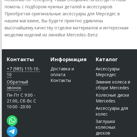
помочь с подбором нужных деталей и аксессуаров.
Приобретая оригинальные аксессуары для Мерседес в
нашем магазине, Вы будете приятно удивлены
высочайшему качеству отделки материалов и интересным
моделям изделий из линейки Mercedes-Benz.
Контакты
Информация
Каталог
+7 (985) 115-10-
Доставка и
Аксессуары
10
оплата
Мерседес
Контакты
Обратный
Зимние колеса в
звонок
сборе Mercedes
Пн-Пт C 9:00 -
Колесные диски
21:00, Сб-Вс С
Mercedes
10:00 -20:00
Аксессуары для
колес
Заглушки
колесных
дисков