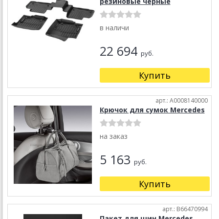
резиновые черные
в наличи
22 694
руб.
Купить
арт.: A0008140000
Крючок для сумок Mercedes
на заказ
5 163
руб.
Купить
арт.: B66470994
Пакет для шин Mercedes