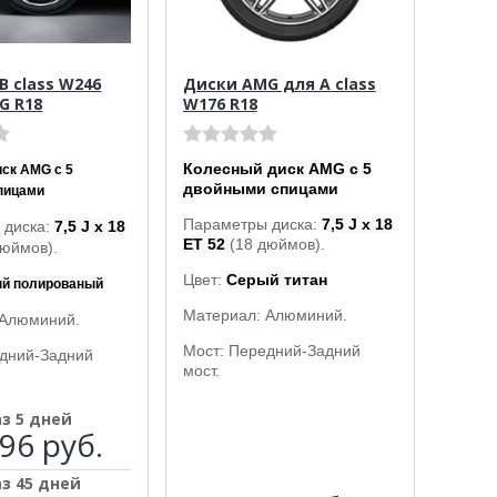
B class W246
Диски AMG для A class
G R18
W176 R18
Колесный диск AMG с 5
ск AMG с 5
двойными спицами
пицами
Параметры диска:
7,5 J x 18
 диска:
7,5 J x 18
ET 52
(18 дюймов).
дюймов).
Цвет:
Серый титан
й полированый
Материал: Алюминий.
 Алюминий.
Мост: Передний-Задний
едний-Задний
мост.
аз 5 дней
96 руб.
аз 45 дней