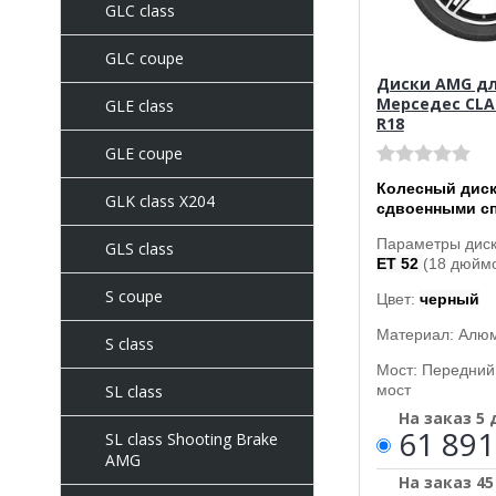
GLC class
GLC coupe
Диски AMG д
Мерседес CLA 
GLE class
R18
GLE coupe
Колесный диск
GLK class X204
сдвоенными с
Параметры дис
GLS class
ET 52
(18 дюймо
S coupe
Цвет:
черный
Материал: Алю
S class
Мост: Передний
мост
SL class
На заказ 5
61 891
SL class Shooting Brake
AMG
На заказ 4