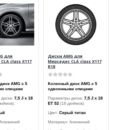
G для
Диски AMG для
CLA class X117
Мерседес CLA class X117
R18
диск AMG с 5
Колесный диск AMG с 5
ми спицами
сдвоенными спицами
 диска:
7,5 J x 18
Параметры диска:
7,5 J x 18
дюймов).
ET 52
(18 дюймов).
ый
Цвет:
Серый титан
 Алюминий.
Материал: Алюминий.