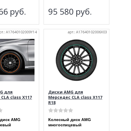
666
руб.
95 580
руб.
рт.: A17640102009Y14
арт.: A17640102006X03
G для
Диски AMG для
CLA class X117
Мерседес CLA class X117
R18
 диск AMG
Колесный диск AMG
цевый
многоспицевый