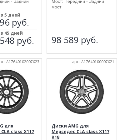
дний - Задний
Мост: Передний - Задний
мост
аз 5 дней
96 руб.
аз 45 дней
98 589
руб.
548 руб.
рт.: A17640102007X23
арт.: A17640100007X21
G для
Диски AMG для
CLA class X117
Мерседес CLA class X117
R18