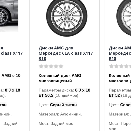
ля
Диски AMG для
Диски AM
class X117
Мерседес CLA class X117
Мерседес 
R18
R18
 AMG с 10
Колесный диск AMG
Колесный
многоспицевый
многоспи
ка:
8 J x 18
Параметры диска:
8 J x 18
Параметры
в).
ET 50,5
(18 дюймов).
ET 52
(18 
тан
Цвет:
Серый титан
Цвет:
Сере
миний.
Материал: Алюминий.
Материал:
 - Задний
Мост: Задний мост
Мост: Пере
мост