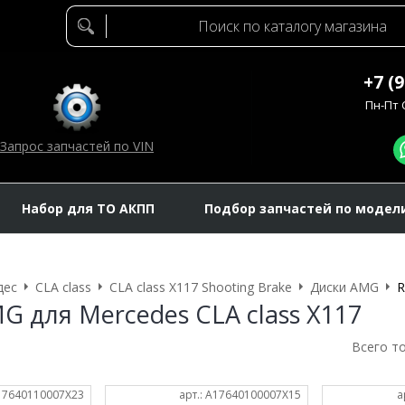
+7 (
Пн-Пт C
Запрос запчастей по VIN
Набор для ТО АКПП
Подбор запчастей по модел
дес
CLA class
CLA class X117 Shooting Brake
Диски AMG
R
G для Mercedes CLA class X117
Всего т
A17640110007X23
арт.: A17640100007X15
а