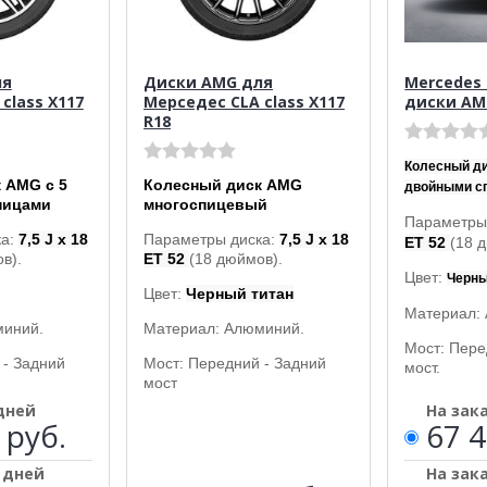
ля
Диски AMG для
Mercedes 
class X117
Мерседес CLA class X117
диски AM
R18
Колесный ди
 AMG с 5
Колесный диск AMG
двойными с
пицами
многоспицевый
Параметры
ка:
7,5 J x 18
Параметры диска:
7,5 J x 18
ET 52
(18 
в).
ET 52
(18 дюймов).
Цвет:
Черны
Цвет:
Черный титан
Материал:
миний.
Материал: Алюминий.
Мост: Пер
 - Задний
Мост: Передний - Задний
мост.
мост
 дней
На зак
 руб.
67 4
5 дней
На зак