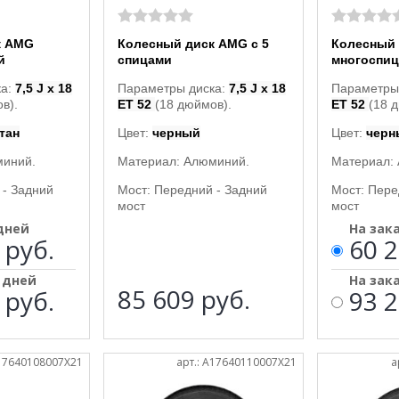
к AMG
Колесный диск AMG с 5
Колесный
й
спицами
многоспи
ка:
7,5 J x 18
Параметры диска:
7,5 J x 18
Параметры
в).
ET 52
(18 дюймов).
ET 52
(18 
тан
Цвет:
черный
Цвет:
черн
миний.
Материал: Алюминий.
Материал:
 - Задний
Мост: Передний - Задний
Мост: Пере
мост
мост
 дней
На зак
 руб.
60 2
5 дней
На зак
85 609
руб.
 руб.
93 2
A17640108007X21
арт.: A17640110007X21
а