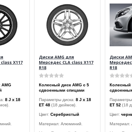
ля
Диски AMG для
Диски AM
class X117
Мерседес CLA class X117
Мерседес 
R18
R18
к AMG
Колесный диск AMG с 5
Колесный 
й
сдвоенными спицами
сдвоенны
ка:
8 J x 18
Параметры диска:
8 J x 18
Параметры
мов).
ET 48
(18 дюймов).
ET 52
(18 
Цвет:
Серебристый
Цвет:
черн
миний.
Материал: Алюминий.
Материал: