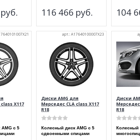
5
руб.
116 466
руб.
104 
A17640101007X21
арт.: A17640100007X23
а
ля
Диски AMG для
Диски AM
class X117
Мерседес CLA class X117
Мерседес 
R18
R18
 AMG с 5
Колесный диск AMG с 5
Колесный
пицами
сдвоенными спицами
многоспи