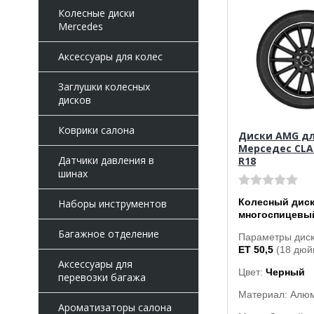
Колесные диски
Mercedes
Аксессуары для колес
Заглушки колесных
дисков
Коврики салона
Диски AMG д
Мерседес CLA 
Датчики давления в
R18
шинах
Колесный дис
Наборы инструментов
многоспицевы
Багажное отделение
Параметры дис
ET 50,5
(18 дюй
Аксессуары для
Цвет:
Черный
перевозки багажа
Материал: Алю
Ароматизаторы салона