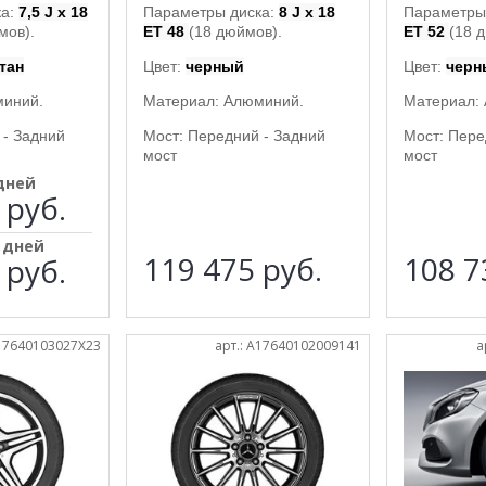
ка:
7,5 J x 18
Параметры диска:
8 J x 18
Параметры
мов).
ET 48
(18 дюймов).
ET 52
(18 
тан
Цвет:
черный
Цвет:
черн
миний.
Материал: Алюминий.
Материал:
 - Задний
Мост: Передний - Задний
Мост: Пере
мост
мост
 дней
 руб.
5 дней
119 475
руб.
108 
 руб.
A17640103027X23
арт.: A17640102009141
а