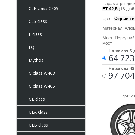
Параметры дис
CLK class C209
ET 42,5
(18 дюй
Цвет:
Серый ти
CLS class
Материал: Алю
E class
Мост: Передний
мост
EQ
На заказ 5
64 723
Mythos
На заказ 4
97 704
G class W463
G class W465
арт.: 
GL class
GLA class
GLB class