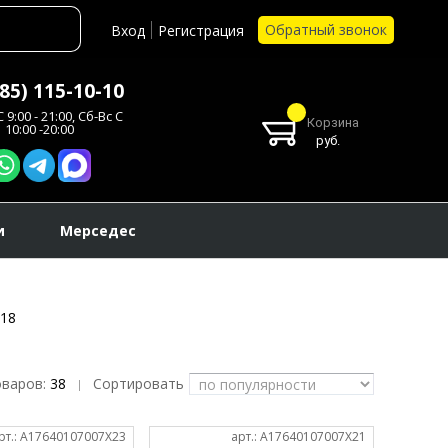
Обратный звонок
Вход
Регистрация
985) 115-10-10
 9:00 - 21:00, Сб-Вс С
Корзина
10:00 -20:00
руб.
и
Мерседес
18
оваров:
38
Сортировать
|
рт.: A17640107007X23
арт.: A17640107007X21