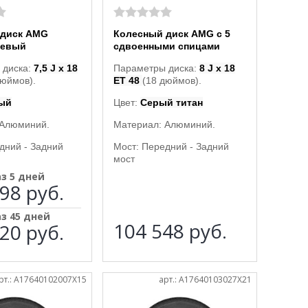
 диск AMG
Колесный диск AMG с 5
цевый
сдвоенными спицами
 диска:
7,5 J x 18
Параметры диска:
8 J x 18
дюймов).
ET 48
(18 дюймов).
ый
Цвет:
Серый титан
 Алюминий.
Материал: Алюминий.
дний - Задний
Мост: Передний - Задний
мост
аз 5 дней
98 руб.
аз 45 дней
104 548
руб.
20 руб.
рт.: A17640102007X15
арт.: A17640103027X21