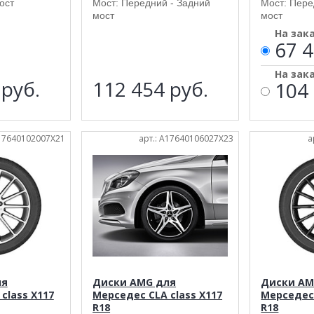
ост
Мост: Передний - Задний
Мост: Пере
мост
мост
На зак
67 4
На зак
6
руб.
112 454
руб.
104 
A17640102007X21
арт.: A17640106027X23
а
ля
Диски AMG для
Диски AM
class X117
Мерседес CLA class X117
Мерседес 
R18
R18