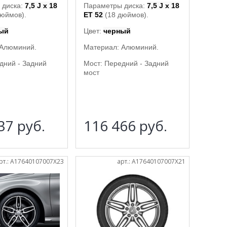
 диска:
7,5 J x 18
Параметры диска:
7,5 J x 18
дюймов).
ET 52
(18 дюймов).
ый
Цвет:
черный
 Алюминий.
Материал: Алюминий.
дний - Задний
Мост: Передний - Задний
мост
737
руб.
116 466
руб.
рт.: A17640107007X23
арт.: A17640107007X21