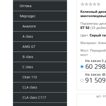
Оптика
Колесный дис
Мерседес
многоспицевы
Параметры дис
Аналоги
ET 52
(18 дюймо
Цвет:
Серый ти
A class
Материал: Алю
AMG GT
Мост: Передний
мост
B class
На заказ 5
60 298
C class
На заказ 4
Citan 110
91 509
CLA class
арт.: 
CLA class C117