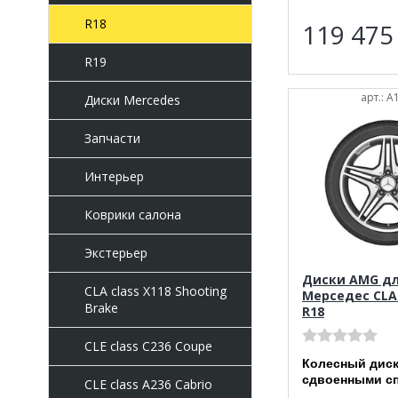
R18
119 47
R19
арт.: 
Диски Mercedes
Запчасти
Интерьер
Коврики салона
Экстерьер
Диски AMG д
CLA class X118 Shooting
Мерседес CLA 
Brake
R18
CLE class C236 Coupe
Колесный диск
сдвоенными с
CLE class A236 Cabrio