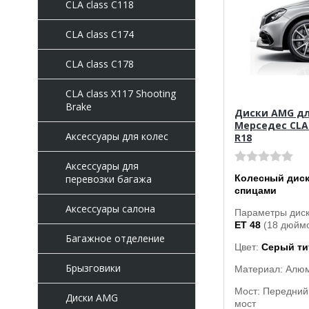
CLA class C118
CLA class C174
CLA class C178
CLA class X117 Shooting
Brake
Диски AMG д
Мерседес CLA 
Аксессуары для колес
R18
Аксессуары для
Колесный диск
перевозки багажа
спицами
Аксессуары салона
Параметры дис
ET 48
(18 дюймо
Багажное отделение
Цвет:
Серый ти
Брызговики
Материал: Алю
Мост: Передний
Диски AMG
мост