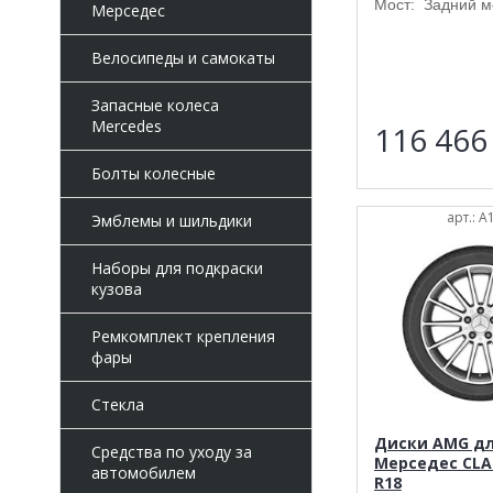
Мост: Задний м
Мерседес
Велосипеды и самокаты
Запасные колеса
Mercedes
116 46
Болты колесные
арт.: 
Эмблемы и шильдики
Наборы для подкраски
кузова
Ремкомплект крепления
фары
Стекла
Диски AMG д
Средства по уходу за
Мерседес CLA 
автомобилем
R18