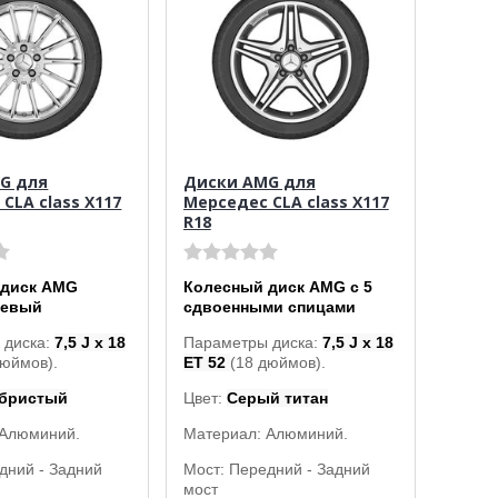
G для
Диски AMG для
CLA class X117
Мерседес CLA class X117
R18
 диск AMG
Колесный диск AMG с 5
цевый
сдвоенными спицами
 диска:
7,5 J x 18
Параметры диска:
7,5 J x 18
дюймов).
ET 52
(18 дюймов).
бристый
Цвет:
Серый титан
 Алюминий.
Материал: Алюминий.
дний - Задний
Мост: Передний - Задний
мост