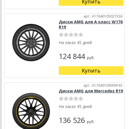
Купить
арт.: A17640105027X36
Диски AMG для А класс W176
R19
На заказ 45 дней
124 844
руб.
Купить
арт.: A17640109009Y43
Диски AMG для Mercedes R19
На заказ 45 дней
136 526
руб.