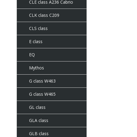
CLE class A236 Cabrio
CLK class C209
CLS class
E class
EQ
Mythos
G class W463
G class W465
GL class
GLA class
GLB class