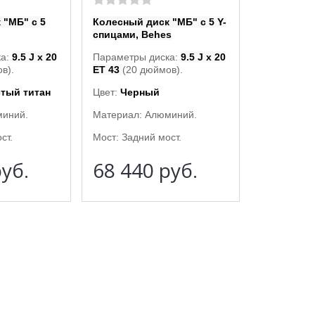
 "МБ" с 5
Колесный диск "МБ" с 5 Y-
спицами, Behes
ка:
9.5 J x 20
Параметры диска:
9.5 J x 20
в).
ET 43
(20 дюймов).
тый титан
Цвет:
Черный
миний.
Материал: Алюминий.
ст.
Мост: Задний мост.
уб.
68 440
руб.