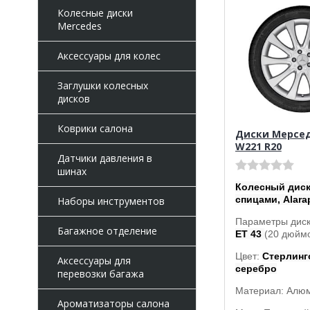
Колесные диски
Mercedes
Аксессуары для колес
Заглушки колесных
дисков
Коврики салона
Диски Мерседе
W221 R20
Датчики давления в
шинах
Колесный диск
спицами, Alara
Наборы инструментов
Параметры дис
Багажное отделение
ET 43
(20 дюймо
Цвет:
Стерлинг
Аксессуары для
серебро
перевозки багажа
Материал: Алю
Ароматизаторы салона