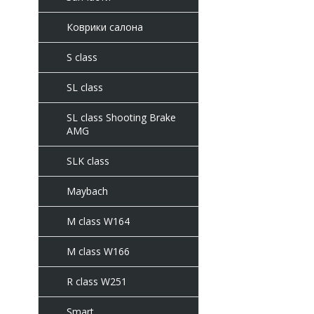
Коврики салона
S class
SL class
SL class Shooting Brake
AMG
SLK class
Maybach
M class W164
M class W166
R class W251
Smart