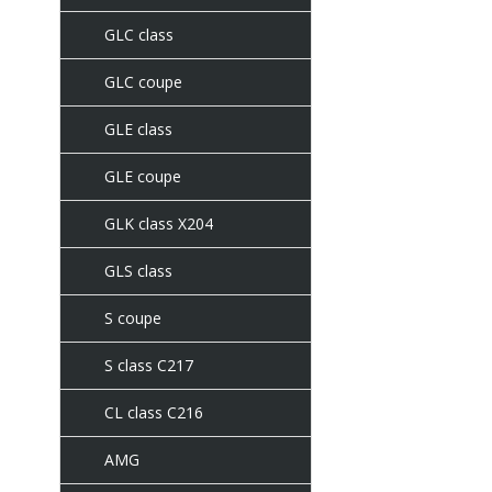
GLC class
GLC coupe
GLE class
GLE coupe
GLK class X204
GLS class
S coupe
S class C217
CL class C216
AMG