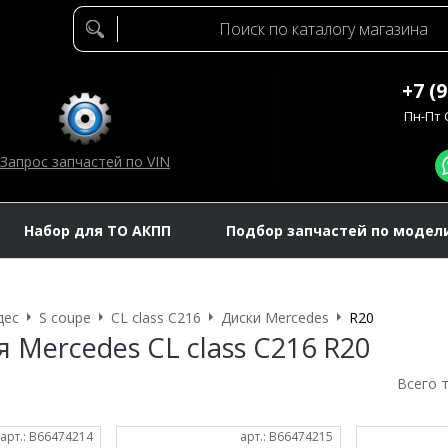
+7 (
Пн-Пт C
Запрос запчастей по VIN
Набор для ТО АКПП
Подбор запчастей по модел
дес
S coupe
CL class C216
Диски Mercedes
R20
 Mercedes CL class C216 R20
Всего 
арт.: B66474214
арт.: B66474215