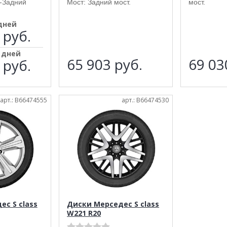
-Задний
Мост: Задний мост.
мост.
 дней
 руб.
5 дней
65 903
руб.
69 0
 руб.
арт.: B66474555
арт.: B66474530
с S class
Диски Мерседес S class
W221 R20