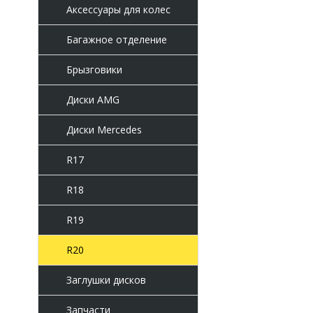
Аксессуары для колес
Багажное отделение
Брызговики
Диски AMG
Диски Mercedes
R17
R18
R19
R20
Заглушки дисков
Запчасти