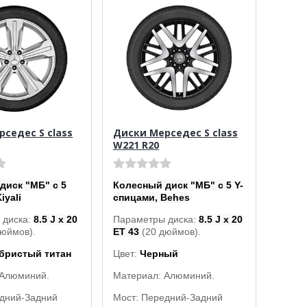
седес S class
Диски Мерседес S class
W221 R20
диск "МБ" с 5
Колесный диск "МБ" с 5 Y-
iyali
спицами, Behes
 диска:
8.5 J x 20
Параметры диска:
8.5 J x 20
дюймов).
ET 43
(20 дюймов).
бристый титан
Цвет:
Черный
 Алюминий.
Материал: Алюминий.
едний-Задний
Мост: Передний-Задний