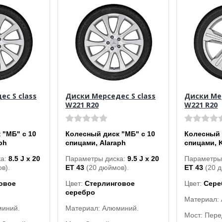
с S class
Диски Мерседес S class
Диски Мер
W221 R20
W221 R20
 "МБ" с 10
Колесный диск "МБ" с 10
Колесный 
ph
спицами, Alaraph
спицами, K
ка:
8.5 J x 20
Параметры диска:
9.5 J x 20
Параметры
в).
ET 43
(20 дюймов).
ET 43
(20 
овое
Цвет:
Стерлинговое
Цвет:
Сере
серебро
Материал:
миний.
Материал: Алюминий.
Мост: Пер