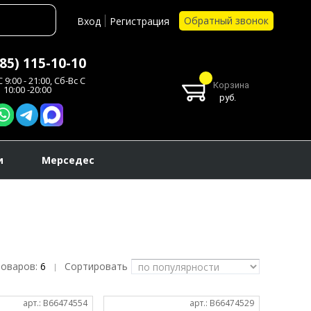
Обратный звонок
Вход
Регистрация
985) 115-10-10
 9:00 - 21:00, Сб-Вс С
Корзина
10:00 -20:00
руб.
и
Мерседес
товаров:
6
Сортировать
|
арт.: B66474554
арт.: B66474529