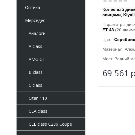
Оптика
Колесный диск
спицами, Kiyali
Мерседес
Параметры дис
ET 43
(20 дюймо
Аналоги
Цвет:
Серебрис
A class
Материал: Алю
Мост: Задний мо
AMG GT
69 561
р
B class
C class
Citan 110
CLA class
CLE class C236 Coupe