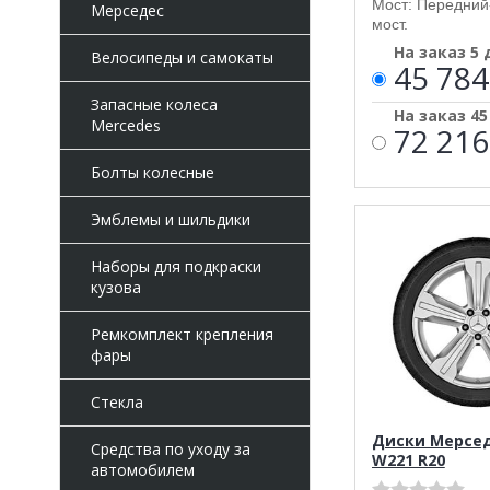
Мост: Передний
Мерседес
мост.
На заказ 5
Велосипеды и самокаты
45 784
Запасные колеса
На заказ 4
Mercedes
72 216
Болты колесные
Эмблемы и шильдики
Наборы для подкраски
кузова
Ремкомплект крепления
фары
Стекла
Диски Мерседе
Средства по уходу за
W221 R20
автомобилем