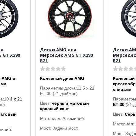
ля
Диски AMG для
Диски AM
 GT X290
Мерседес AMG GT X290
Мерседес
R21
R21
 AMG с
Колесный диск AMG
Колесный 
ыми
крестооб
Параметры диска:
11,5 x 21
спицами
ET 30
(21 дюймов).
а:10
J x 21
Параметры 
Цвет:
черный матовый
в).
ET 30
(21 
красный кант
матовый
Цвет:
Серы
Материал: Алюминий.
Материал:
Мост: Задний мост.
миний.
Мост: Задн