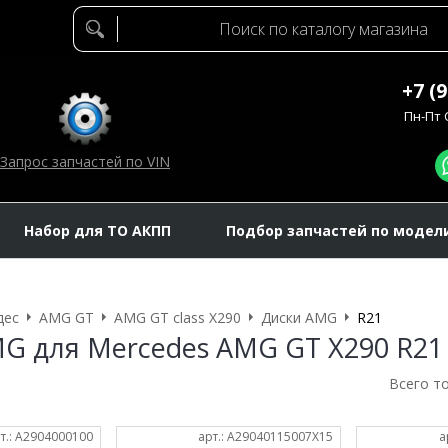
+7 (
Пн-Пт C
Запрос запчастей по VIN
Набор для ТО АКПП
Подбор запчастей по модел
дес
AMG GT
AMG GT class X290
Диски AMG
R21
G для Mercedes AMG GT X290 R21
Всего т
т.: A2904000100
арт.: A29040115007X15
а