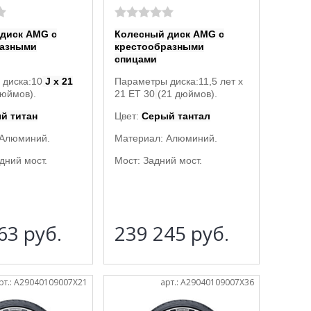
диск AMG с
Колесный диск AMG с
разными
крестообразными
спицами
 диска:10
J x 21
Параметры диска:
11,5 лет x
дюймов).
21 ET 30
(21 дюймов).
й титан
Цвет:
Серый тантал
 Алюминий.
Материал: Алюминий.
дний мост.
Мост: Задний мост.
463
руб.
239 245
руб.
рт.: A29040109007X21
арт.: A29040109007X36