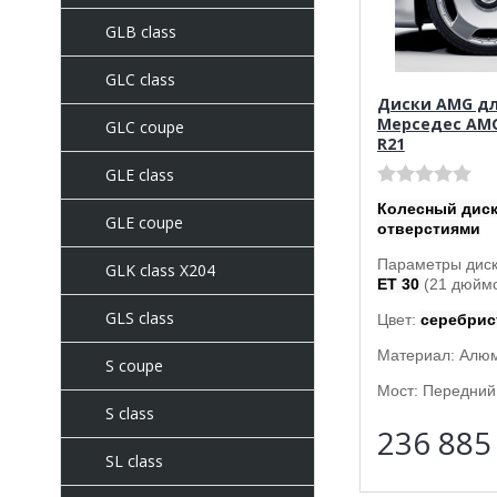
GLB class
GLC class
Диски AMG д
Мерседес AMG
GLC coupe
R21
GLE class
Колесный диск
GLE coupe
отверстиями
Параметры диск
GLK class X204
ET 30
(21 дюймо
GLS class
Цвет:
серебри
Материал: Алю
S coupe
Мост: Передний 
S class
236 88
SL class