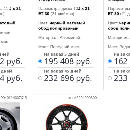
а:11
J x 21
Параметры диска:10
J x 21
Параметры 
в).
ET 30
(21 дюймов).
ET 30
(21 
матовый
Цвет:
черный матовый
Цвет:
черн
обод полированый
обод пол
миний.
Материал: Алюминий.
Материал:
мост.
Мост: Передний мост.
Мост: Задн
 дней
На заказ 5 дней
На зак
2 руб.
195 408 руб.
162 
5 дней
На заказ 45 дней
На зак
4 руб.
232 696 руб.
233 
A29040114007X15
арт.: A2904000800