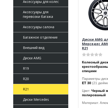
Аксессуары для колес
Аксессуары для
перевозки багажа
Аксессуары салона
Багажное отделение
Диски AMG д
Мерседес AMG
Внешний вид
R21
Диски AMG
Колесный диск
крестообразн
R19
спицами
R20
Параметры диск
ET 30
(21 дюймо
R21
Цвет:
Черный 
полированый
Диски Mercedes
Материал: Алю