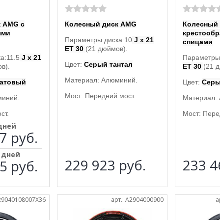
 AMG с
Колесный диск AMG
Колесный 
ыми
крестооб
Параметры диска:10
J x 21
спицами
ET 30
(21 дюймов).
а:11.5
J x 21
Параметры
Цвет:
Серый тантал
в).
ET 30
(21 
Материал: Алюминий.
матовый
Цвет:
Серы
Мост: Передний мост.
миний.
Материал:
ст.
Мост: Пере
 дней
7 руб.
5 дней
229 923
руб.
233 
5 руб.
A29040108007X36
арт.: A2904000900
а