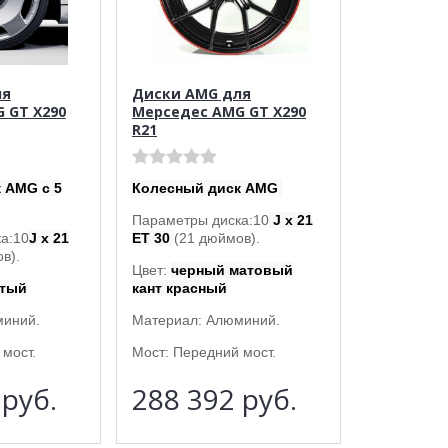
ля
Диски AMG для
 GT X290
Мерседес AMG GT X290
R21
 AMG с 5
Колесный диск AMG
Параметры диска:10
J x 21
а:10
J x 21
ET 30
(21 дюймов).
в).
Цвет:
черный матовый
стый
кант красный
миний.
Материал: Алюминий.
мост.
Мост: Передний мост.
5
руб.
288 392
руб.