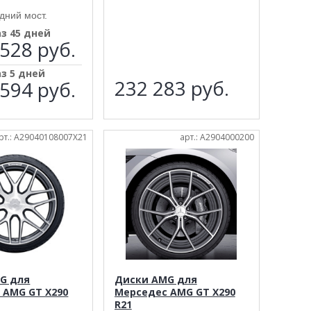
дний мост.
аз 45 дней
528 руб.
аз 5 дней
232 283
руб.
594 руб.
рт.: A29040108007X21
арт.: A2904000200
G для
Диски AMG для
 AMG GT X290
Мерседес AMG GT X290
R21