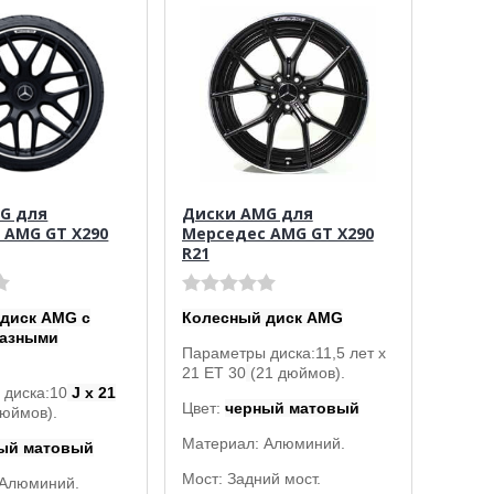
G для
Диски AMG для
 AMG GT X290
Мерседес AMG GT X290
R21
диск AMG с
Колесный диск AMG
разными
Параметры диска:
11,5 лет x
21 ET 30
(21 дюймов).
 диска:10
J x 21
Цвет:
черный матовый
дюймов).
Материал: Алюминий.
ый матовый
Мост: Задний мост.
 Алюминий.