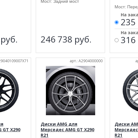
Мост: Задний мост
Мост: Пере
На зак
235 
На зак
3
руб.
246 738
руб.
316 
A29040109007X71
арт.: A2904000000
а
ля
Диски AMG для
Диски AM
 GT X290
Мерседес AMG GT X290
Мерседес
R21
R21