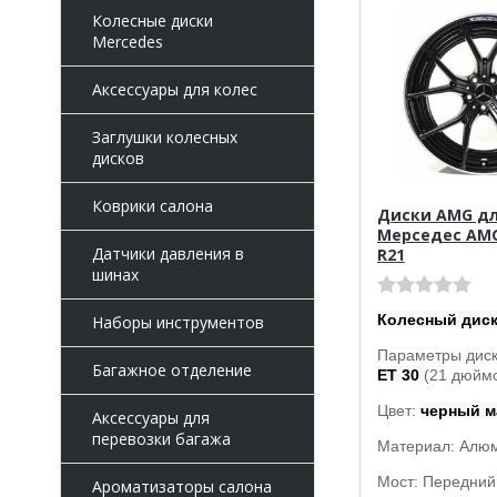
Колесные диски
Mercedes
Аксессуары для колес
Заглушки колесных
дисков
Коврики салона
Диски AMG д
Мерседес AMG
Датчики давления в
R21
шинах
Колесный дис
Наборы инструментов
Параметры диск
Багажное отделение
ET 30
(21 дюймо
Цвет:
черный 
Аксессуары для
перевозки багажа
Материал: Алю
Мост: Передний 
Ароматизаторы салона