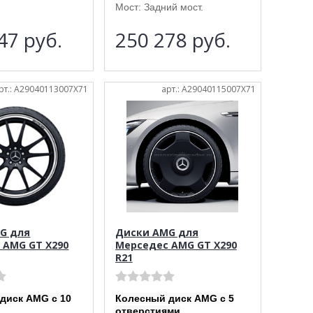
Мост: Задний мост.
847
руб.
250 278
руб.
рт.: A29040113007X71
арт.: A29040115007X71
G для
Диски AMG для
 AMG GT X290
Мерседес AMG GT X290
R21
диск AMG с 10
Колесный диск AMG с 5
отверстиями