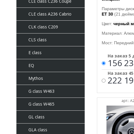
CLE class C236 Coupe
Параметры диск
CLE class A236 Cabrio
ET 30
(21 дюймо
Цвет:
черный 
CLK class C209
Материал: Алю
CLS class
Мост: Передний 
E class
На заказ 5
156 23
EQ
На заказ 4
222 19
Mythos
G class W463
арт.: 
G class W465
GL class
GLA class