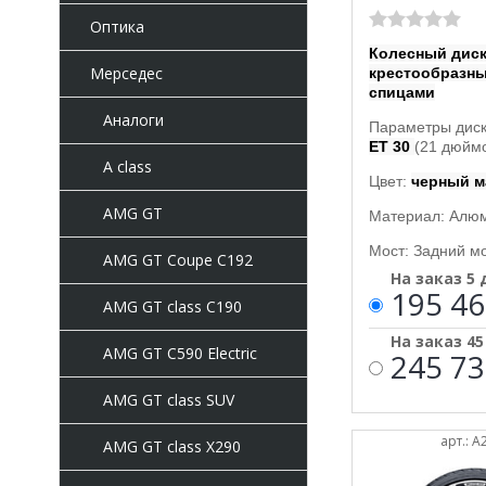
Оптика
Колесный диск
Мерседес
крестообразн
спицами
Аналоги
Параметры диск
ET 30
(21 дюймо
A class
Цвет:
черный 
AMG GT
Материал: Алю
Мост: Задний мо
AMG GT Coupe C192
На заказ 5
195 46
AMG GT class C190
На заказ 4
AMG GT C590 Electric
245 73
AMG GT class SUV
арт.: 
AMG GT class X290