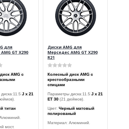
G для
Диски AMG для
 AMG GT X290
Мерседес AMG GT X290
R21
диск AMG с
Колесный диск AMG с
разными
крестообразными
спицами
диска:11.5
J x 21
Параметры диска:11.5
J x 21
дюймов).
ET 30
(21 дюймов).
й титан
Цвет:
Черный матовый
полированый
 Алюминий.
Материал: Алюминий.
ий мост.