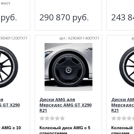
мост.
6
руб.
290 870
руб.
243 
A29040112007X71
арт.: A29040114007X71
а
ля
Диски AMG для
Диски AM
 GT X290
Мерседес AMG GT X290
Мерседес
R21
R21
 AMG с 10
Колесный диск AMG с 5
Колесный 
отверстиями
спицами