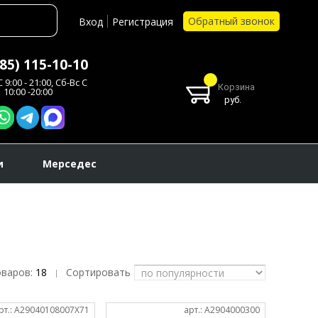
Обратный звонок
Вход
Регистрация
985) 115-10-10
 9:00 - 21:00, Сб-Вс С
Корзина
10:00 -20:00
руб.
и
Мерседес
оваров:
18
Сортировать
|
рт.: A29040108007X71
арт.: A2904000300