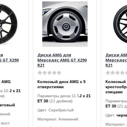
ля
Диски AMG для
Диски AM
 GT X290
Мерседес AMG GT X290
Мерседес
R21
R21
к AMG
Колесный диск AMG с 5
Колесный 
отверстиями
крестооб
а:10
J x 21
спицами
в).
Параметры диска:11.5
J x 21
ET 30
(21 дюймов).
Параметры
матовый
ET 30
(21 
Цвет: Серебристый
миний.
Цвет:
черн
Материал: Алюминий.
мост.
Материал: