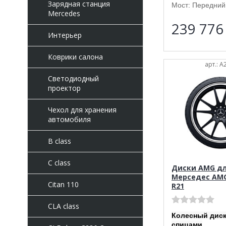
Зарядная станция
Мост: Передний 
Mercedes
239 77
Интерьер
Коврики салона
арт.: 
Светодиодный
проектор
Чехол для хранения
автомобиля
B class
C class
Диски AMG д
Мерседес AMG
Citan 110
R21
CLA class
Колесный диск
спицами