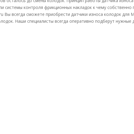
ов осталось до смены колодок. Принцип работы датчика износа
пи системы контроля фрикционных накладок к чему собственно п
ru Вы всегда сможете приобрести датчики износа колодок для 
олодок. Наши специалисты всегда оперативно подберут нужные 