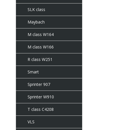
SLK class
Maybach
M class W164
M class W166
R class W251
Smart
Sprinter 907
Sprinter W910
T class C4208
VLS