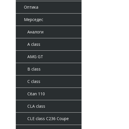
Оптика
Мерседес
Аналоги
A class
AMG GT
B class
C class
Citan 110
CLA class
CLE class C236 Coupe