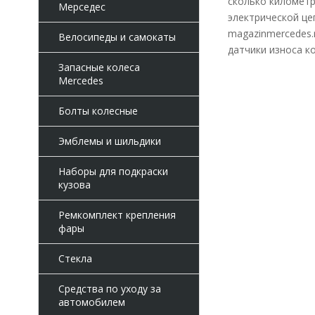
сколько километр
Мерседес
электрической це
magazinmercedes.
Велосипеды и самокаты
датчики износа к
Запасные колеса
Mercedes
Болты колесные
Эмблемы и шильдики
Наборы для подкраски
кузова
Ремкомплект крепления
фары
Стекла
Средства по уходу за
автомобилем