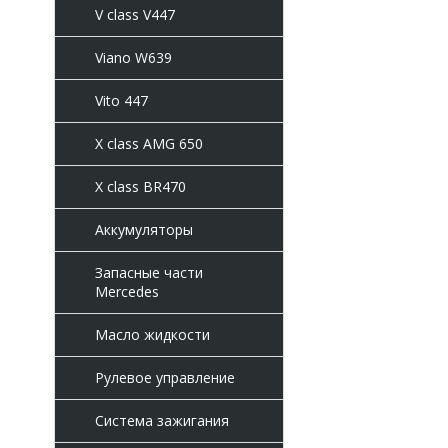
V class V447
Viano W639
Vito 447
X class AMG 650
X class BR470
Аккумуляторы
Запасные части
Mercedes
Масло жидкости
Рулевое управление
Система зажигания