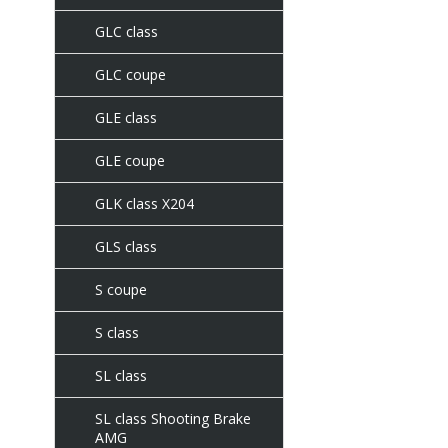
GLC class
GLC coupe
GLE class
GLE coupe
GLK class X204
GLS class
S coupe
S class
SL class
SL class Shooting Brake
AMG