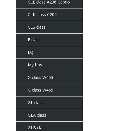
CLE class A236 Cabrio
CLK class C209
CLS class
E class
EQ
Mythos
G class W463
G class W465
GL class
GLA class
GLB class