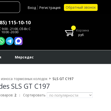
Обратный звонок
Вход
Регистрация
985) 115-10-10
 9:00 - 21:00, Сб-Вс С
Корзина
10:00 -20:00
руб.
и
Мерседес
 износа тормозных колодок
SLS GT C197
es SLS GT C197
товаров:
2
Сортировать
|