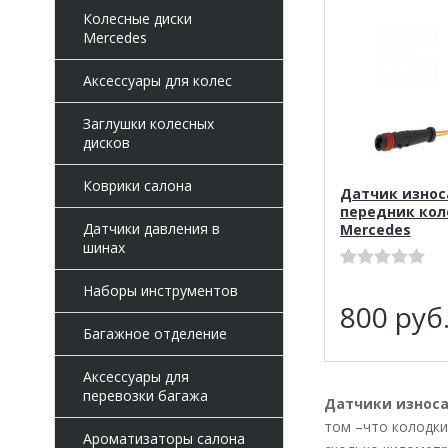
Колесные диски
Mercedes
Аксессуары для колес
Заглушки колесных
дисков
Коврики салона
Датчик износ
передник кол
Датчики давления в
Mercedes
шинах
Наборы инструментов
800
руб
Багажное отделение
Аксессуары для
перевозки багажа
Датчики износа
том –что колодки
Ароматизаторы салона