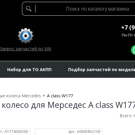
+7 (
Пн-Пт C
Запрос запчастей по VIN
Набор для ТО АКПП
Подбор запчастей по модел
ые колеса Mercedes
A class W177
 колесо для Мерседес A class W17
Всего 
т.: A1774000200
арт.: A0005852100