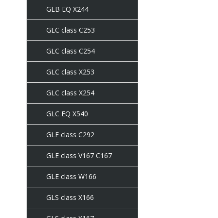
GLB EQ X244
GLC class C253
GLC class C254
GLC class X253
GLC class X254
GLC EQ X540
GLE class C292
GLE class V167 C167
GLE class W166
GLS class X166