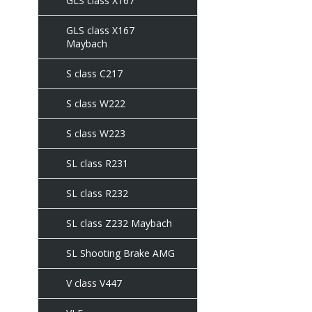
GLS class X167
GLS class X167
Maybach
S class C217
S class W222
S class W223
SL class R231
SL class R232
SL class Z232 Maybach
SL Shooting Brake AMG
V class V447