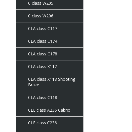
C class W205
C class W206
CLA class C117
CLA class C174
CLA class C178
CLA class X117
CLA class X118 Shooting
Brake
CLA class С118
CLE class A236 Cabrio
CLE class C236