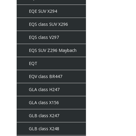
EQE SUV X294
EQS class SUV X296
EQS class V297
EQS SUV Z296 Maybach
EQT
EQV class BR447
GLA class H247
GLA class X156
GLB class X247
GLB class X248