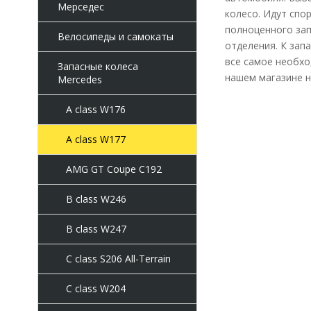
Мерседес
колесо. Идут спо
полноценного зап
Велосипеды и самокаты
отделения. К зап
все самое необхо
Запасные колеса
нашем магазине н
Mercedes
A class W176
A class W177
AMG GT Coupe C192
B class W246
B class W247
C class S206 All-Terrain
C class W204