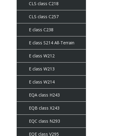
CLS class C218
CLS class C257
E class C238
E class S214 All-Terrain
E class W212
E class W213
E class W214
EQA class H243
EQB class X243
EQC class N293
EQE class V295