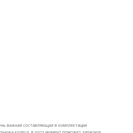
чень важная составляющая в комплектации
крышка колеса, в этот момент поможет запасное