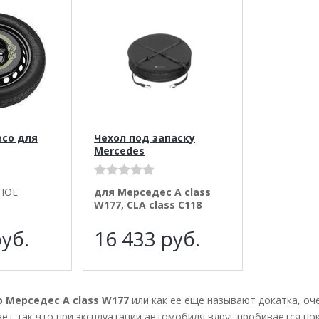
есо для
Чехол под запаску
Mercedes
НОЕ
для Мерседес A class
W177, CLA class C118
уб.
16 433
руб.
 Мерседес A class W177
или как ее еще называют докатка, о
ет так что при эксплуатации автомобиля вдруг пробивается по