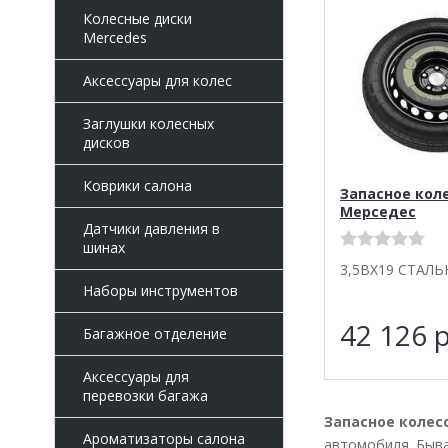
Колесные диски
Mercedes
Аксессуары для колес
Заглушки колесных
дисков
Коврики салона
Запасное кол
Мерседес
Датчики давления в
шинах
3,5BX19 СТАЛЬ
Наборы инструментов
42 126
р
Багажное отделение
Аксессуары для
перевозки багажа
Запасное колесо
Ароматизаторы салона
автомобиля. Быва