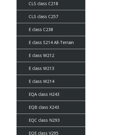
CLS class C218
CLS class C257
E class C238
E class S214 All-Terrain
E class W212
E class W213
E class W214
EQA class H243
EQB class X243
EQC class N293
EQE class V295