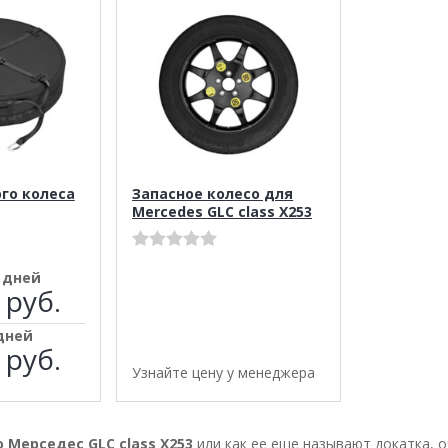
го колеса
Запасное колесо для
Mercedes GLC class X253
0 дней
 руб.
 дней
 руб.
Узнайте цену у менеджера
 Мерседес GLC class X253
или как ее еще называют докатка, 