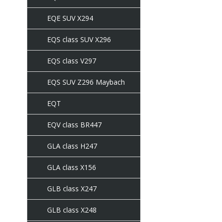
EQE SUV X294
EQS class SUV X296
EQS class V297
EQS SUV Z296 Maybach
EQT
EQV class BR447
GLA class H247
GLA class X156
GLB class X247
GLB class X248