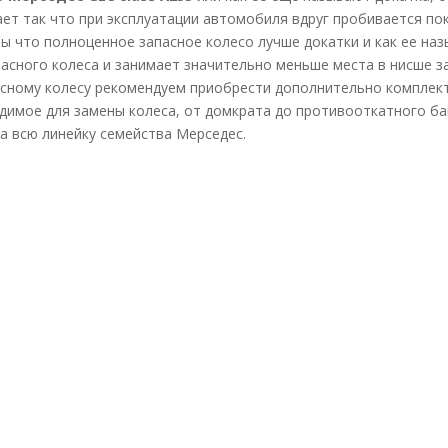
ет так что при эксплуатации автомобиля вдруг пробивается по
ры что полноценное запасное колесо лучше докатки и как ее на
асного колеса и занимает значительно меньше места в нисше з
асному колесу рекомендуем приобрести дополнительно комплект
димое для замены колеса, от домкрата до противооткатного ба
а всю линейку семейства Мерседес.