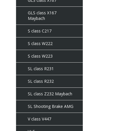
GLS class X167
GLS class X167
Maybach
S class C217
S class W222
S class W223
SL class R231
SL class R232
SL class Z232 Maybach
SL Shooting Brake AMG
V class V447