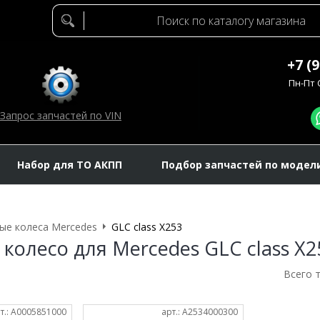
+7 (
Пн-Пт C
Запрос запчастей по VIN
Набор для ТО АКПП
Подбор запчастей по модел
ые колеса Mercedes
GLC class X253
 колесо для Mercedes GLC class X2
Всего 
т.: A0005851000
арт.: A2534000300