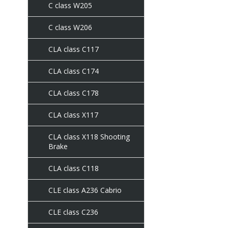
C class W205
C class W206
CLA class C117
CLA class C174
CLA class C178
CLA class X117
CLA class X118 Shooting
Brake
CLA class С118
CLE class A236 Cabrio
CLE class C236