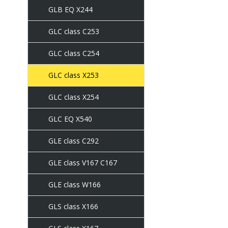
GLB EQ X244
GLC class C253
GLC class C254
GLC class X253
GLC class X254
GLC EQ X540
GLE class C292
GLE class V167 C167
GLE class W166
GLS class X166