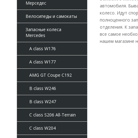
Мерседес
автомобиля. Быва
колесо. Идут спо
Велосипеды и самокаты
полноценного зап
отделения. К зап
Запасные колеса
все самое необхо
Mercedes
нашем магазине н
A class W176
A class W177
AMG GT Coupe C192
B class W246
B class W247
C class S206 All-Terrain
C class W204