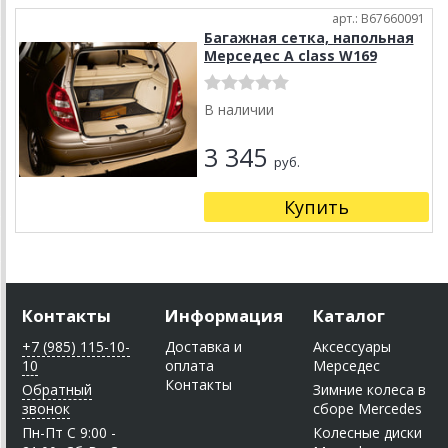
арт.: B67660091
Багажная сетка, напольная
Мерседес A class W169
В наличии
3 345
руб.
Купить
Контакты
Информация
Каталог
+7 (985) 115-10-
Доставка и
Аксессуары
10
оплата
Мерседес
Контакты
Обратный
Зимние колеса в
звонок
сборе Mercedes
Пн-Пт C 9:00 -
Колесные диски