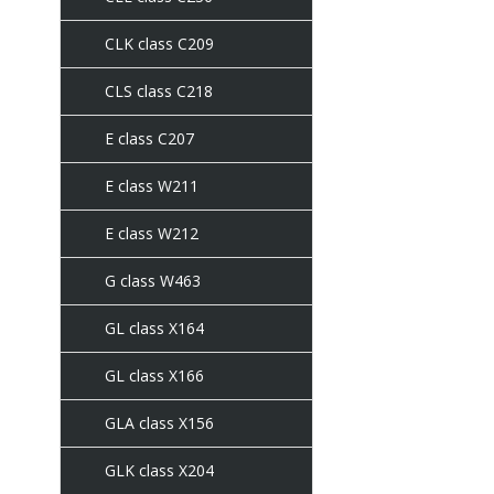
CLK class C209
CLS class C218
E class C207
E class W211
E class W212
G class W463
GL class X164
GL class X166
GLA class X156
GLK class X204