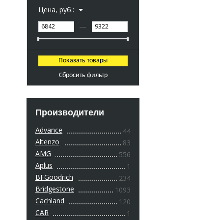
Цена, руб.:
—
Сбросить фильтр
Производители
Advance
44
Altenzo
83
AMG
556
Aplus
1
BFGoodrich
234
Bridgestone
1093
Cachland
120
CAR
1