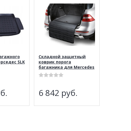
агажного
Складной защитный
рседес SLK
коврик порога
багажника для Mercedes
б.
6 842
руб.