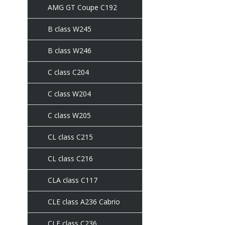
AMG GT Coupe C192
B class W245
B class W246
C class C204
C class W204
C class W205
CL class C215
CL class C216
CLA class C117
CLE class A236 Cabrio
CLE class C236