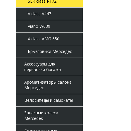
SLK class R172
V class V447
Viano W639
X class AMG 650
Брызговики Мерседес
Аксессуары для
перевозки багажа
Ароматизаторы салона
Мерседес
Велосипеды и самокаты
Запасные колеса
Mercedes
Болты колесные