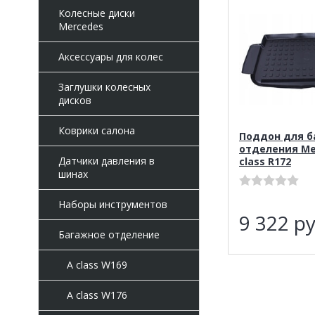
Колесные диски
Mercedes
Аксессуары для колес
Заглушки колесных
дисков
Коврики салона
Поддон для б
отделения Ме
Датчики давления в
class R172
шинах
Наборы инструментов
9 322
ру
Багажное отделение
A class W169
A class W176