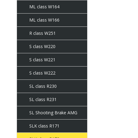
ML class W164
ML class W166
R class W251
S class W220
S class W221
S class W222
SL class R230
SL class R231
SL Shooting Brake AMG
SLK class R171