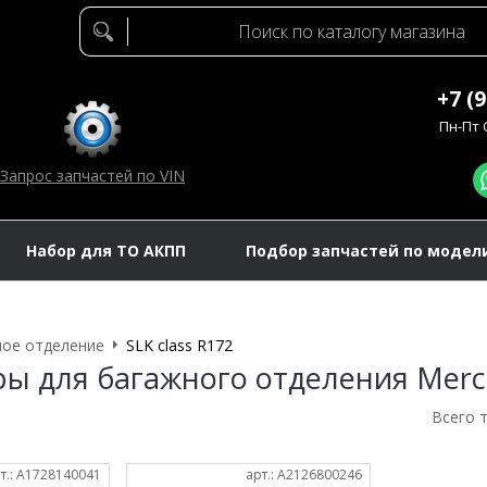
+7 (
Пн-Пт C
Запрос запчастей по VIN
Набор для ТО АКПП
Подбор запчастей по модел
ое отделение
SLK class R172
ры для багажного отделения Merce
Всего 
т.: A1728140041
арт.: A2126800246