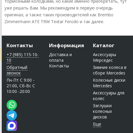
тормозными колодками, но какие именно приобретать, тут
уже решать Вам. Мы рекомендуем в первую очередь
оригинал, а также таких производителей как Brembo
Zimmermann ATE TRW Textar Ferodo и так далее.
Контакты
Информация
Каталог
+7 (985) 115-10-
Доставка и
Аксессуары
10
оплата
Мерседес
Контакты
Обратный
Зимние колеса в
звонок
сборе Mercedes
Пн-Пт C 9:00 -
Колесные диски
21:00, Сб-Вс С
Mercedes
10:00 -20:00
Аксессуары для
колес
Заглушки
колесных
дисков