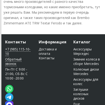
очень много производителей с разного качества
тормозными колодками, но какие именно приобретать, тут
уже решать Вам. Мы рекомендуем в первую очередь
оригинал, а также таких производителей как Brembo
Zimmermann ATE TRW Textar Ferodo и так далее.
Контакты
Информация
Каталог
+7 (985) 115-10-
Доставка и
Аксессуары
10
оплата
Мерседес
Контакты
Обратный
Зимние колеса в
звонок
сборе Mercedes
Пн-Пт C 9:00 -
Колесные диски
21:00, Сб-Вс С
Mercedes
10:00 -20:00
Аксессуары для
колес
Заглушки
колесных
дисков