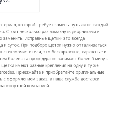
атериал, который требует замены чуть ли не каждый
но. Стоит несколько раз взмахнуть дворниками и
их заменить. Исправные щетки- это всегда
да и суток. При подборе щеток нужно отталкиваться
к стеклоочистителя, это бескаркасные, каркасные и
тем более эта процедура не занимает более 5 минут.
 щетки имеют разные крепления на одну и ту же
ercedes. Приезжайте и приобретайте оригинальные
ь с оформлением заказ, а наша служба доставки
транспортной компанией.