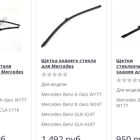
Щетка заднего стекла
Щетки
теля
для Mercedes
стеклооч
 Mercedes
задняя д
Для модели
Для модел
Mercedes-Benz A class W177
A class W177
Mercedes-B
Mercedes-Benz B class W247
W177
CLA C118
Mercedes-Benz GLB X247
Mercedes-Benz GLA H247
б.
1 492
руб.
950
р