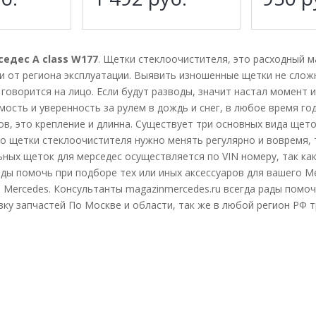
едес A class W177
. Щетки стеклоочистителя, это расходный м
ти от региона эксплуатации. Выявить изношенные щетки не слож
 говорится на лицо. Если будут разводы, значит настал момент 
ость и уверенность за рулем в дождь и снег, в любое время го
ов, это крепление и длинна. Существует три основных вида щето
то щетки стеклоочистителя нужно менять регулярно и вовремя, 
ных щеток для мерседес осуществляется по VIN номеру, так как
ады помочь при подборе тех или иных аксессуаров для вашего M
 Mercedes. Консультанты magazinmercedes.ru всегда рады помоч
вку запчастей По Москве и области, так же в любой регион РФ 