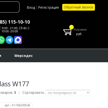
Обратный звонок
Вход
Регистрация
985) 115-10-10
 9:00 - 21:00, Сб-Вс С
Корзина
10:00 -20:00
руб.
и
Мерседес
lass W177
товаров:
3
Сортировать
|
арт.: A1768200545