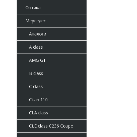
Оптика
Мерседес
Аналоги
A class
AMG GT
B class
C class
Citan 110
CLA class
CLE class C236 Coupe