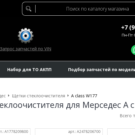
+7 (
Пн-Пт C
Запрос запчастей по VIN
Набор для ТО АКПП
Подбор запчастей по модел
дес
Щетки стеклоочистителя
A class W177
еклоочистителя для Мерседес A c
Всего 
т.: A1778209800
арт.: A2478206700