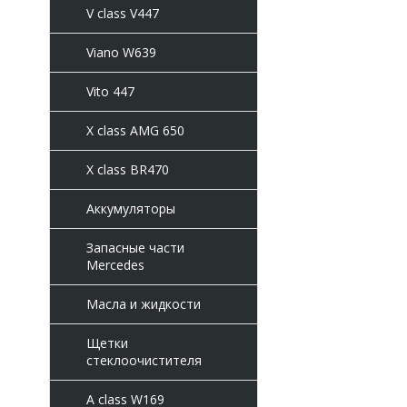
V class V447
Viano W639
Vito 447
X class AMG 650
X class BR470
Аккумуляторы
Запасные части
Mercedes
Масла и жидкости
Щетки
стеклоочистителя
A class W169