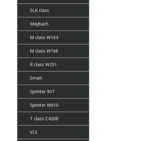
SLK class
Maybach
M class W164
M class W166
R class W251
Smart
Sprinter 907
Sprinter W910
T class C4208
VLS