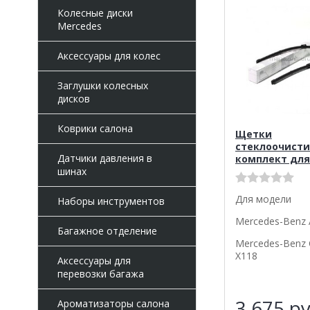
Колесные диски
Mercedes
Аксессуары для колес
Заглушки колесных
дисков
Коврики салона
Щетки
стеклоочисти
Датчики давления в
комплект для
шинах
Для модели
Наборы инструментов
Mercedes-Benz 
Багажное отделение
Mercedes-Benz 
X118
Аксессуары для
перевозки багажа
3 675
ру
Ароматизаторы салона