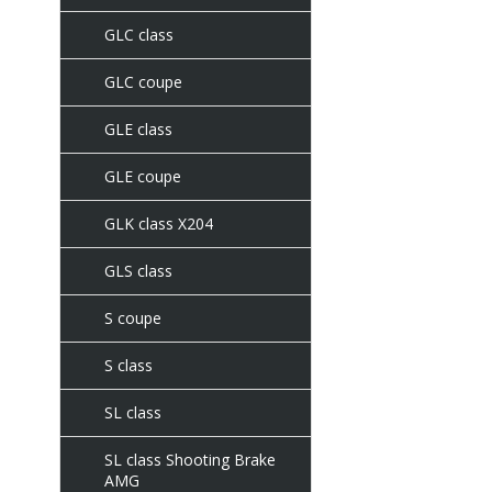
GLC class
GLC coupe
GLE class
GLE coupe
GLK class X204
GLS class
S coupe
S class
SL class
SL class Shooting Brake
AMG