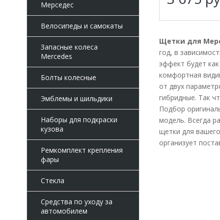
Мерседес
Велосипеды и самокаты
Щетки для Мерс
Запасные колеса
год, в зависимос
Mercedes
эффект будет как
комфортная видим
Болты колесные
от двух параметр
гибридные. Так ч
Эмблемы и шильдики
Подбор оригиналь
Наборы для подкраски
модель. Всегда р
кузова
щетки для вашего
организует поста
Ремкомплект крепления
фары
Стекла
Средства по уходу за
автомобилем