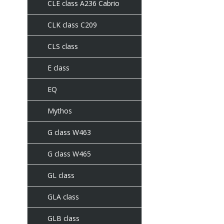
CLE class A236 Cabrio
CLK class C209
CLS class
E class
EQ
Mythos
G class W463
G class W465
GL class
GLA class
GLB class