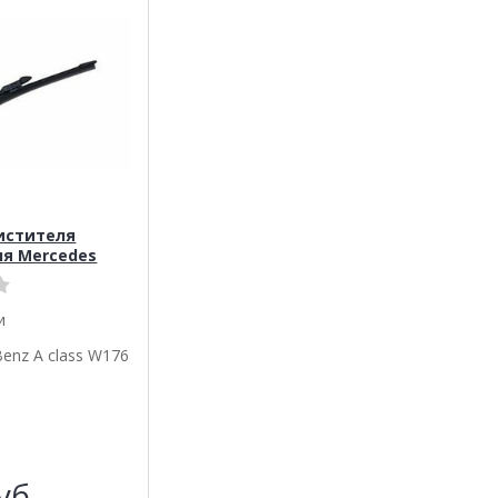
истителя
ля Mercedes
и
enz A class W176
уб.