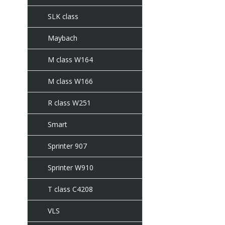
SLK class
Maybach
M class W164
M class W166
R class W251
Smart
Sprinter 907
Sprinter W910
T class C4208
VLS