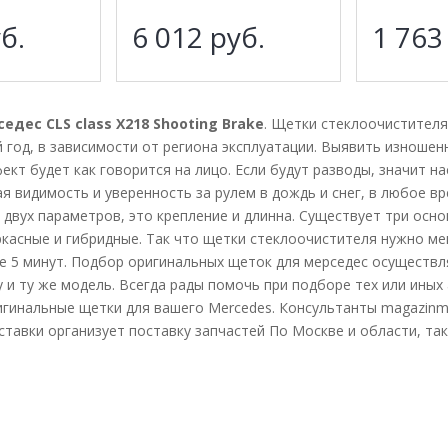
б.
6 012
руб.
1 76
дес CLS class X218 Shooting Brake
. Щетки стеклоочистителя
й год, в зависимости от региона эксплуатации. Выявить изношен
ект будет как говорится на лицо. Если будут разводы, значит н
я видимость и уверенность за рулем в дождь и снег, в любое вр
 двух параметров, это крепление и длинна. Существует три осн
ркасные и гибридные. Так что щетки стеклоочистителя нужно ме
е 5 минут. Подбор оригинальных щеток для мерседес осуществля
у и ту же модель. Всегда рады помочь при подборе тех или иных
гинальные щетки для вашего Mercedes. Консультанты magazinme
ставки организует поставку запчастей По Москве и области, та