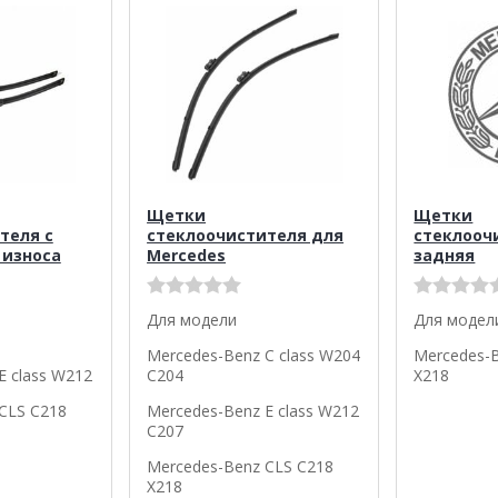
Щетки
Щетки
теля с
стеклоочистителя для
стеклооч
 износа
Mercedes
задняя
Для модели
Для модел
Mercedes-Benz C class W204
Mercedes-
E class W212
C204
X218
CLS C218
Mercedes-Benz E class W212
C207
Mercedes-Benz CLS C218
X218