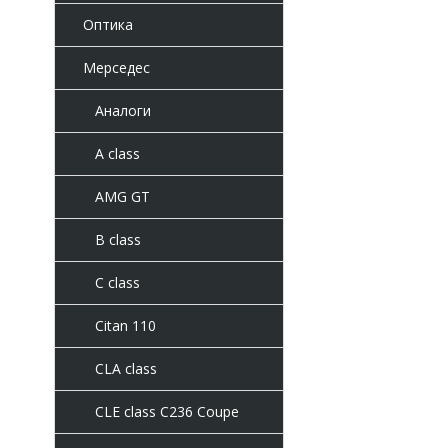
Оптика
Мерседес
Аналоги
A class
AMG GT
B class
C class
Citan 110
CLA class
CLE class C236 Coupe