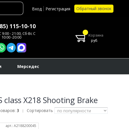
Обратный звонок
Вход
Регистрация
985) 115-10-10
 9:00 - 21:00, Сб-Вс С
Корзина
10:00 -20:00
руб.
и
Мерседес
class X218 Shooting Brake
товаров:
3
Сортировать
|
арт.: A2188200045