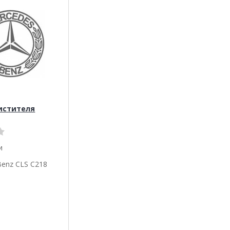
истителя
и
Benz CLS C218