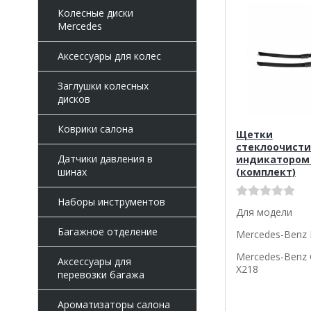
Колесные диски
Mercedes
Аксессуары для колес
Заглушки колесных
дисков
Коврики салона
Щетки
стеклоочисти
Датчики давления в
индикатором
(комплект)
шинах
Наборы инструментов
Для модели
Багажное отделение
Mercedes-Benz 
Mercedes-Benz 
Аксессуары для
X218
перевозки багажа
Ароматизаторы салона