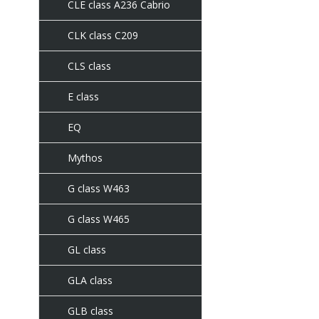
CLE class A236 Cabrio
CLK class C209
CLS class
E class
EQ
Mythos
G class W463
G class W465
GL class
GLA class
GLB class