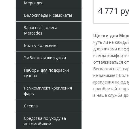
Мерседес
4 771
ру
Велосипеды и самокаты
Запасные колеса
Mercedes
Щетки для Мерсе
чуть ли не кажды
Болты колесные
дворниками и эфф
всегда комфортна
Эмблемы и шильдики
отталкиваться от
бескаркасные, ка
Наборы для подкраски
не занимает боле
кузова
крепления на одн
Ремкомплект крепления
приобретайте ори
фары
а наша служба до
Стекла
Средства по уходу за
автомобилем