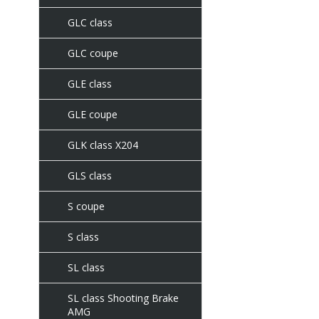
GLC class
GLC coupe
GLE class
GLE coupe
GLK class X204
GLS class
S coupe
S class
SL class
SL class Shooting Brake
AMG