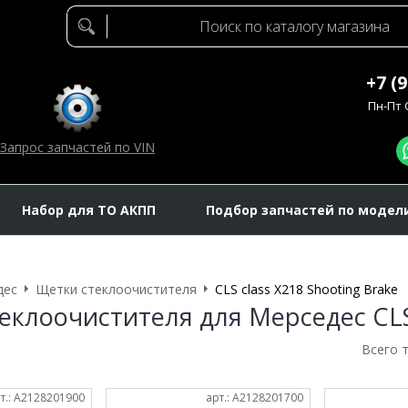
+7 (
Пн-Пт C
Запрос запчастей по VIN
Набор для ТО АКПП
Подбор запчастей по модел
дес
Щетки стеклоочистителя
CLS class X218 Shooting Brake
еклоочистителя для Мерседес CLS 
Всего 
т.: A2128201900
арт.: A2128201700