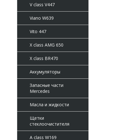
V class V447
Viano W639
Vito 447
X class AMG 650
X class BR470
Аккумуляторы
Запасные части
Mercedes
Масла и жидкости
Щетки
стеклоочистителя
A class W169