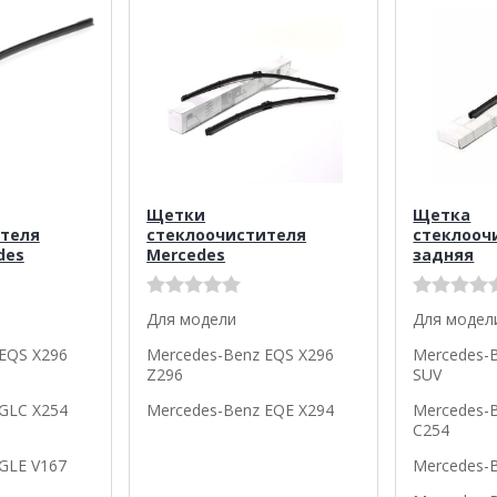
Щетки
Щетка
теля
стеклоочистителя
стеклооч
des
Mercedes
задняя
Для модели
Для модел
EQS X296
Mercedes-Benz EQS X296
Mercedes-
Z296
SUV
GLC X254
Mercedes-Benz EQE X294
Mercedes-
C254
GLE V167
Mercedes-B