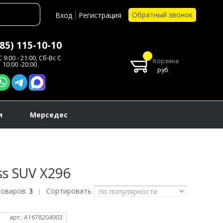
Обратный звонок
Вход
Регистрация
985) 115-10-10
 9:00 - 21:00, Сб-Вс С
Корзина
10:00 -20:00
руб.
и
Мерседес
s SUV X296
товаров:
3
Сортировать
|
арт.: A1678204903