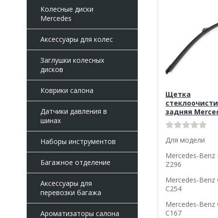
Колесные диски
Mercedes
Аксессуары для колес
Заглушки колесных
дисков
Коврики салона
Щетка
стеклоочисти
Датчики давления в
задняя Merce
шинах
Для модели
Наборы инструментов
Mercedes-Benz 
Багажное отделение
Z296
Mercedes-Benz 
Аксессуары для
C254
перевозки багажа
Mercedes-Benz 
C167
Ароматизаторы салона