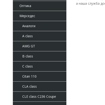
а наша служба до
Оптика
Мерседес
Аналоги
A class
AMG GT
B class
C class
Citan 110
CLA class
CLE class C236 Coupe