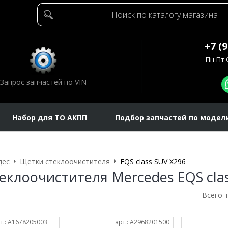
+7 (
Пн-Пт C
Запрос запчастей по VIN
Набор для ТО АКПП
Подбор запчастей по модел
дес
Щетки стеклоочистителя
EQS class SUV X296
еклоочистителя Mercedes EQS clas
Всего 
т.: A1678205003
арт.: A2968201500