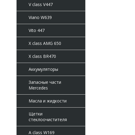
V class V447
Viano W639
Vito 447
X class AMG 650
X class BR470
Аккумуляторы
Запасные части
Mercedes
Масла и жидкости
Щетки
стеклоочистителя
A class W169