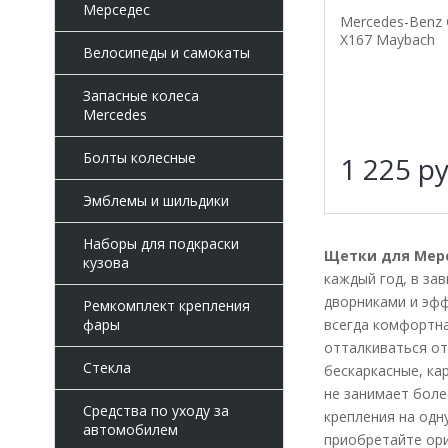
Мерседес
Mercedes-Benz 
X167 Maybach
Велосипеды и самокаты
Запасные колеса
Mercedes
Болты колесные
1 225
ру
Эмблемы и шильдики
Наборы для подкраски
Щетки для Мерсе
кузова
каждый год, в за
дворниками и эфф
Ремкомплект крепления
всегда комфортна
фары
отталкиваться от
Стекла
бескаркасные, ка
не занимает боле
Средства по уходу за
крепления на одн
автомобилем
приобретайте ори