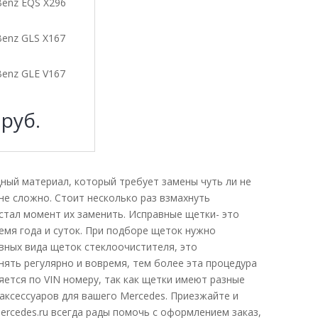
Benz EQS X296
Benz GLS X167
Benz GLE V167
4
руб.
дный материал, который требует замены чуть ли не
не сложно. Стоит несколько раз взмахнуть
астал момент их заменить. Исправные щетки- это
емя года и суток. При подборе щеток нужно
овных вида щеток стеклоочистителя, это
нять регулярно и вовремя, тем более эта процедура
ется по VIN номеру, так как щетки имеют разные
 аксессуаров для вашего Mercedes. Приезжайте и
rcedes.ru всегда рады помочь с оформлением заказ,