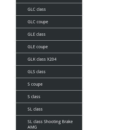
GLC class
GLC coupe
GLE class
GLE coupe
GLK class X204
GLS class
S coupe
S class
SL class
SL class Shooting Brake
AMG