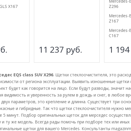
Mercedes-
GLS X167
Z296
Mercedes-
Z167
Mercedes-
C167
б.
11 237
руб.
1 19
дес EQS class SUV X296
. Щетки стеклоочистителя, это расхо
висимости от региона эксплуатации. Выявить изношенные щетки 
ект будет как говорится на лицо. Если будут разводы, значит н
я видимость и уверенность за рулем в дождь и снег, в любое вр
 двух параметров, это крепление и длинна. Существует три осн
ркасные и гибридные. Так что щетки стеклоочистителя нужно ме
е 5 минут. Подбор оригинальных щеток для мерседес осуществля
у и ту же модель. Всегда рады помочь при подборе тех или иных
гинальные щетки для вашего Mercedes. Консультанты magazinme