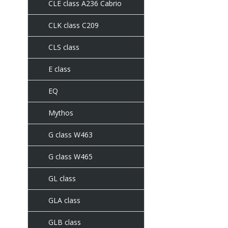
CLE class A236 Cabrio
CLK class C209
CLS class
E class
EQ
Mythos
G class W463
G class W465
GL class
GLA class
GLB class