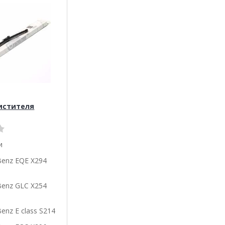
истителя
и
Benz EQE X294
Benz GLC X254
enz E class S214