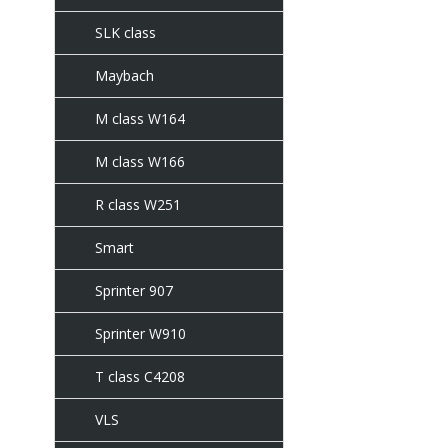
SLK class
Maybach
M class W164
M class W166
R class W251
Smart
Sprinter 907
Sprinter W910
T class C4208
VLS