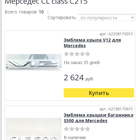
Мерседес CL class C215
Всего товаров:
10
|
Сортировать
арт.: A2208170015
Эмблема крыла V12 для
Mercedes
На заказ 35 дней
2 624
руб.
Купить
арт.: A2198170615
Эмблема крышки багажника
S500 для Mercedes
В наличии