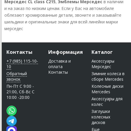
Мерседес CL class C215
,
Эмблемы Мерседес
в наличии
и на заказ по низким ценам. Если у Вас на автомобиле
облезают хромированные детали, звоните и заказывайте
шильдики и оригинальные знаки для всей линейки марки
мерседес
Контакты
Информация
Каталог
+7 (985) 115-10-
Доставка и
Аксессуары
10
оплата
Мерседес
Контакты
Обратный
Зимние колеса в
звонок
сборе Mercedes
Пн-Пт C 9:00 -
Колесные диски
21:00, Сб-Вс С
Mercedes
10:00 -20:00
Аксессуары для
колес
Заглушки
колесных
дисков