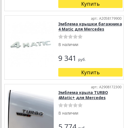
Купить
арт.: A2058179900
Эмблема крышки багажника
4 Matic для Mercedes
В наличии
9 341
руб.
Купить
арт.: A2908172300
Эмблема крыла TURBO
4Matic+ для Mercedes
В наличии
5 774