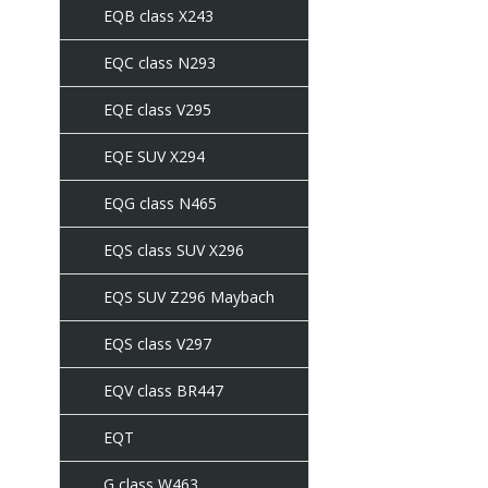
EQB class X243
EQC class N293
EQE class V295
EQE SUV X294
EQG class N465
EQS class SUV X296
EQS SUV Z296 Maybach
EQS class V297
EQV class BR447
EQT
G class W463