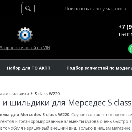
+7 (
Пн-Пт C
Запрос запчастей по VIN
Набор для ТО АКПП
Подбор запчастей по модел
мы и шильдики
S class W220
и шильдики для Мерседес S clas
емы для Mercedes S class W220
. Случается так что в процесс
гентов и грязи хромированные элементы кузова очень быстро т
 автомобиля неряшливый внешний вид. Только в нашем магазин