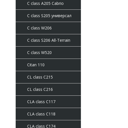
C class A205 Cabrio
C class S205 универсал
C class W206
C class S206 All-Terrain
C сlass W520
Citan 110
CL class C215
CL class C216
CLA class C117
CLA class C118
CLA class C174