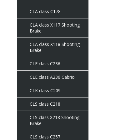
CLA class C178
CLA class X117 Shooting
Brake
CLA class X118 Shooting
Brake
CLE class C236
CLE class A236 Cabrio
CLK class C209
CLS class C218
CLS class X218 Shooting
Brake
CLS class C257