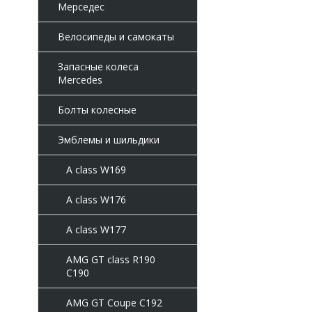
Мерседес
Велосипеды и самокаты
Запасные колеса
Mercedes
Болты колесные
Эмблемы и шильдики
A class W169
A class W176
A class W177
AMG GT class R190
C190
AMG GT Coupe C192