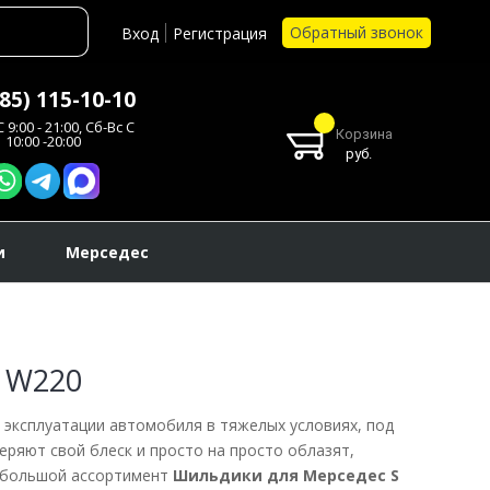
Обратный звонок
Вход
Регистрация
985) 115-10-10
 9:00 - 21:00, Сб-Вс С
Корзина
10:00 -20:00
руб.
и
Мерседес
s W220
е эксплуатации автомобиля в тяжелых условиях, под
еряют свой блеск и просто на просто облазят,
е большой ассортимент
Шильдики для Мерседес S