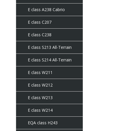
E class A238 Cabrio
E class C207
E class C238
E class S213 All-Terrain
E class S214 All-Terrain
E class W211
E class W212
E class W213
E class W214
EQA class H243