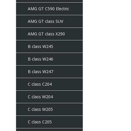
AMG GT C590 Electric
AMG GT class SUV
AMG GT class X290
B class W245
B class W246
B class W247
C class C204
C class W204
C class W205
C class C205