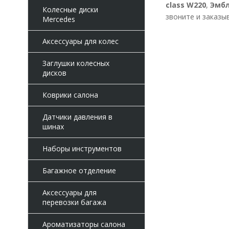
class W220
,
Эмб
Колесные диски
звоните и заказы
Mercedes
Аксессуары для колес
Заглушки колесных
дисков
Коврики салона
Датчики давления в
шинах
Наборы инструментов
Багажное отделение
Аксессуары для
перевозки багажа
Ароматизаторы салона