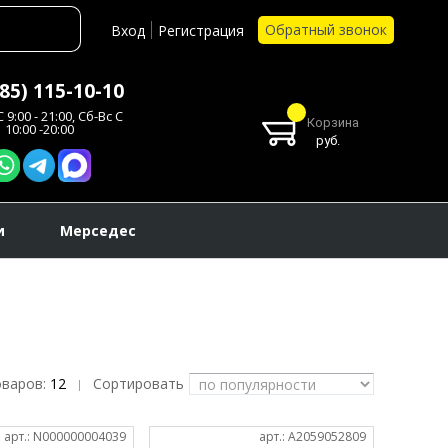
Обратный звонок
Вход
Регистрация
985) 115-10-10
 9:00 - 21:00, Сб-Вс С
Корзина
10:00 -20:00
руб.
и
Мерседес
оваров:
12
Сортировать
|
арт.: N000000004039
арт.: A2059052809