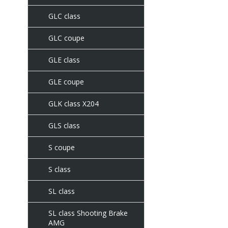
GLC class
GLC coupe
GLE class
GLE coupe
GLK class X204
GLS class
S coupe
S class
SL class
SL class Shooting Brake
AMG