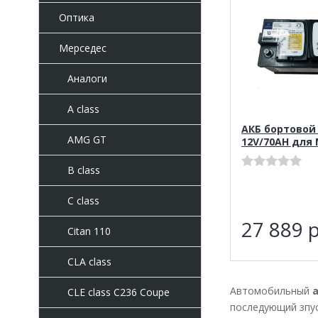
Оптика
Мерседес
Аналоги
A class
АКБ бортовой
AMG GT
12V/70AH для
B class
C class
27 889
р
Citan 110
CLA class
Автомобильный
а
CLE class C236 Coupe
последующий зпус