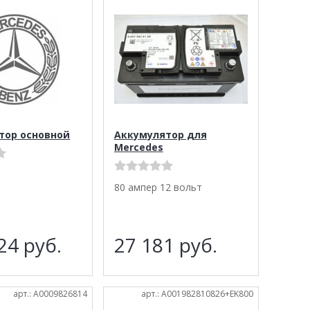
тор основной
Аккумулятор для
Mercedes
80 ампер 12 вольт
524
руб.
27 181
руб.
арт.: A0009826814
арт.: A001982810826+EK800