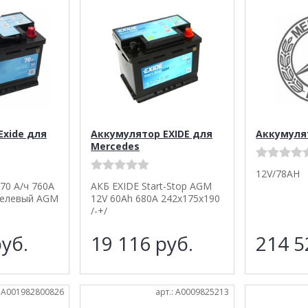
Exide для
Аккумулятор EXIDE для
Аккумуля
Mercedes
12V/78AH
0 А/ч 760A
АКБ EXIDE Start-Stop AGM
Гелевый AGM
12V 60Ah 680A 242x175x190
/-+/
уб.
19 116
руб.
214 
: A001982800826
арт.: A0009825213