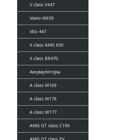
V class V447
Viano W639
Vito 447
X class AMG 650
X class BR470
Аккумуляторы
A class W169
A class W176
A class W177
AMG GT class C190
AMG GT class EV