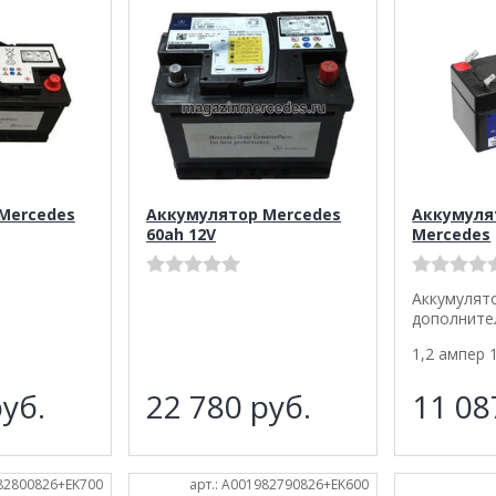
Mercedes
Аккумулятор Mercedes
Аккумуля
60ah 12V
Mercedes
Аккумулят
дополните
1,2 ампер 
уб.
22 780
руб.
11 0
982800826+EK700
арт.: A001982790826+EK600