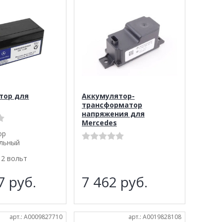
тор для
Аккумулятор-
трансформатор
напряжения для
Mercedes
ор
льный
12 вольт
87
руб.
7 462
руб.
арт.: A0009827710
арт.: A0019828108