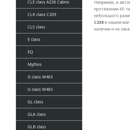
CLE class A236 Cabrio
Например, в авто
протяжении 60-ти
CLK class C209
небольшого разм
C238
в нашем мага
CLS class
наличии и на зак
E class
EQ
Mythos
G class W463
G class W465
GL class
GLA class
GLB class