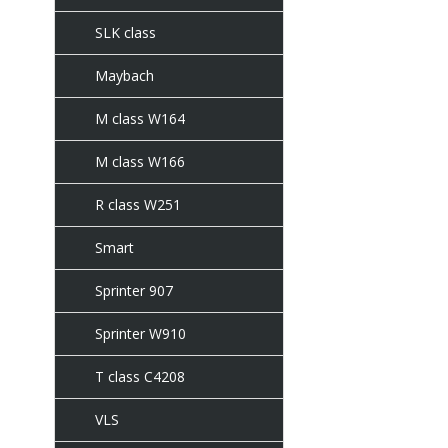
SLK class
Maybach
M class W164
M class W166
R class W251
Smart
Sprinter 907
Sprinter W910
T class C4208
VLS