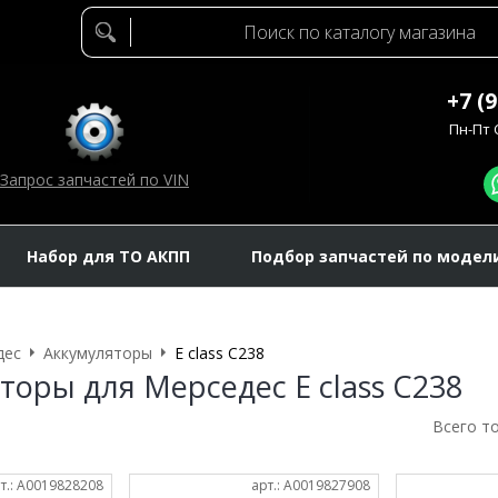
+7 (
Пн-Пт C
Запрос запчастей по VIN
Набор для ТО АКПП
Подбор запчастей по модел
дес
Аккумуляторы
E class C238
торы для Мерседес E class C238
Всего т
т.: A0019828208
арт.: A0019827908