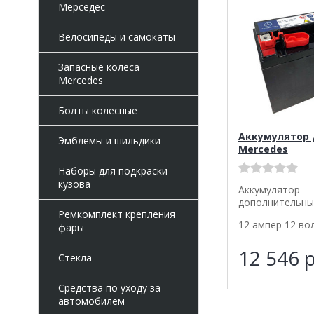
Мерседес
Велосипеды и самокаты
Запасные колеса
Mercedes
Болты колесные
Аккумулятор 
Эмблемы и шильдики
Mercedes
Наборы для подкраски
кузова
Аккумулятор
дополнительны
Ремкомплект крепления
12 ампер 12 во
фары
12 546
р
Стекла
Средства по уходу за
автомобилем