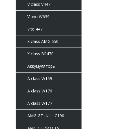
V class V447
Viano W639
Vito 447
X class AMG 650
X class BR470
Аккумуляторы
A class W169
A class W176
A class W177
AMG GT class C190
AMG GT class EV