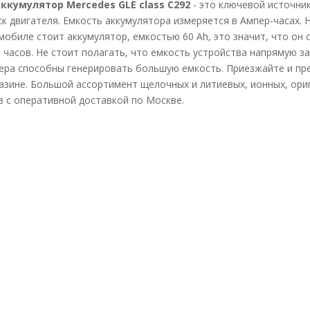
ккумулятор Mercedes GLE class C292
- это ключевой источни
к двигателя. Емкость аккумулятора измеряется в Ампер-часах. Н
мобиле стоит аккумулятор, емкостью 60 Ah, это значит, что он
 часов. Не стоит полагать, что емкость устройства напрямую з
ера способны генерировать большую емкость. Приезжайте и п
зине. Большой ассортимент щелочных и литиевых, ионных, ори
аз с оперативной доставкой по Москве.