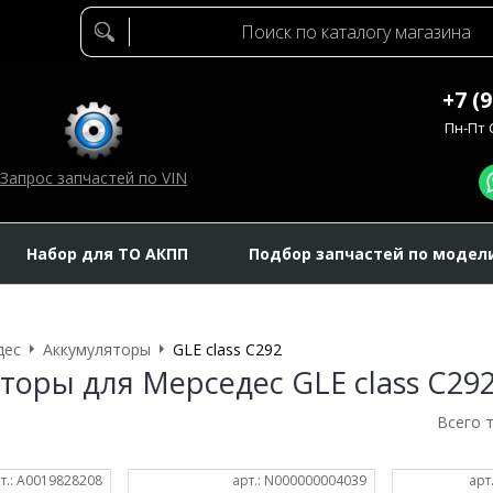
+7 (
Пн-Пт C
Запрос запчастей по VIN
Набор для ТО АКПП
Подбор запчастей по модел
дес
Аккумуляторы
GLE class C292
торы для Мерседес GLE class C29
Всего 
т.: A0019828208
арт.: N000000004039
арт