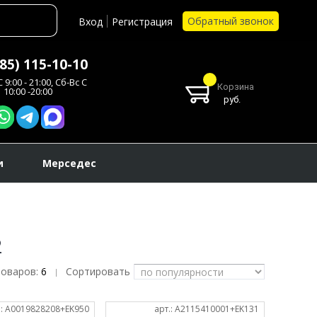
Обратный звонок
Вход
Регистрация
985) 115-10-10
 9:00 - 21:00, Сб-Вс С
Корзина
10:00 -20:00
руб.
и
Мерседес
2
товаров:
6
Сортировать
|
.: A0019828208+EK950
арт.: A2115410001+EK131