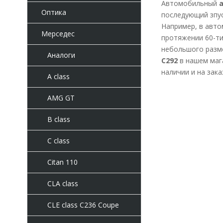
Автомобильный
а
Оптика
последующий зпус
Например, в авто
Мерседес
протяжении 60-ти
небольшого разм
Аналоги
C292
в нашем мага
наличии и на зак
A class
AMG GT
B class
C class
Citan 110
CLA class
CLE class C236 Coupe