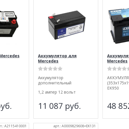
Mercedes
Аккумулятор для
Аккумуля
Mercedes
Mercedes
Аккумулятор
АККУМУЛЯТ
дополнительный
(353x175x
EK950
1,2 ампер 12 вольт
уб.
11 087
руб.
48 8
т.: A2115410001
арт.: A0009829608+EK131