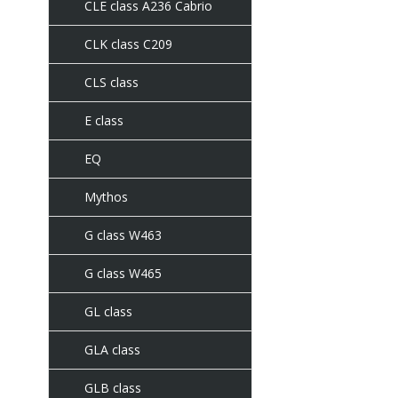
CLE class A236 Cabrio
CLK class C209
CLS class
E class
EQ
Mythos
G class W463
G class W465
GL class
GLA class
GLB class