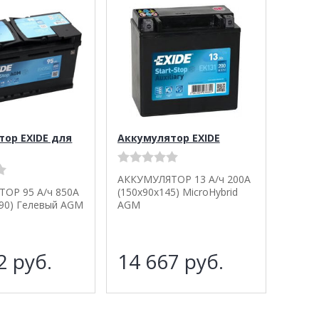
тор EXIDE для
Аккумулятор EXIDE
АККУМУЛЯТОР 13 А/ч 200A
ОР 95 А/ч 850A
(150x90x145) MicroHybrid
190) Гелевый AGM
AGM
52
руб.
14 667
руб.