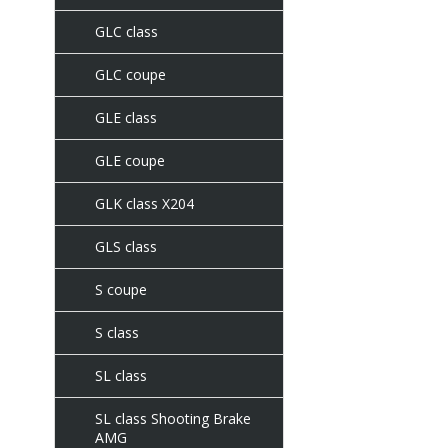
GLC class
GLC coupe
GLE class
GLE coupe
GLK class X204
GLS class
S coupe
S class
SL class
SL class Shooting Brake
AMG