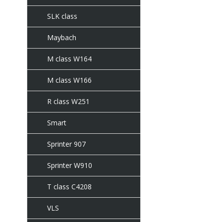
SLK class
Maybach
M class W164
M class W166
R class W251
Smart
Sprinter 907
Sprinter W910
T class C4208
VLS