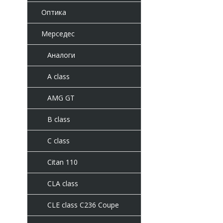
Оптика
Мерседес
Аналоги
A class
AMG GT
B class
C class
Citan 110
CLA class
CLE class C236 Coupe