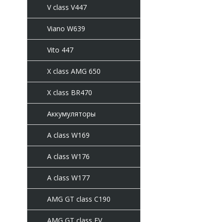
V class V447
Viano W639
Vito 447
X class AMG 650
X class BR470
Аккумуляторы
A class W169
A class W176
A class W177
AMG GT class C190
AMG GT class EV