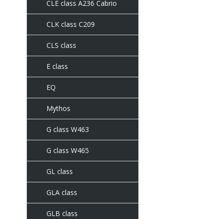
CLE class A236 Cabrio
CLK class C209
CLS class
E class
EQ
Mythos
G class W463
G class W465
GL class
GLA class
GLB class