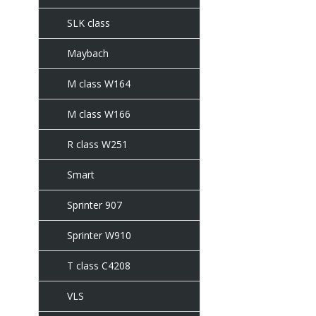
SLK class
Maybach
M class W164
M class W166
R class W251
Smart
Sprinter 907
Sprinter W910
T class C4208
VLS