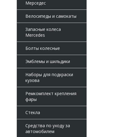
Мерседес
Велосипеды и самокаты
Запасные колеса
Mercedes
Болты колесные
Эмблемы и шильдики
Наборы для подкраски
кузова
Ремкомплект крепления
фары
Стекла
Средства по уходу за
автомобилем