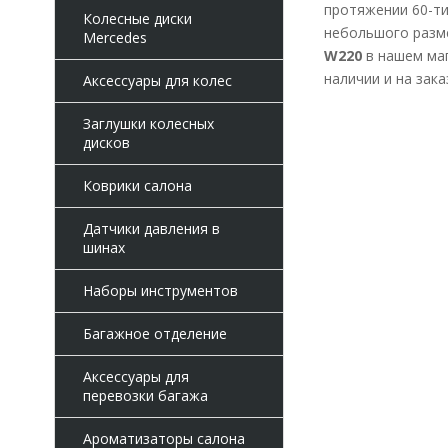
протяжении 60-ти
Колесные диски
небольшого разм
Mercedes
W220
в нашем маг
наличии и на зак
Аксессуары для колес
Заглушки колесных
дисков
Коврики салона
Датчики давления в
шинах
Наборы инструментов
Багажное отделение
Аксессуары для
перевозки багажа
Ароматизаторы салона