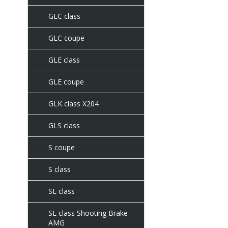
GLC class
GLC coupe
GLE class
GLE coupe
GLK class X204
GLS class
S coupe
S class
SL class
SL class Shooting Brake
AMG