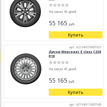
На заказ 45 дней
55 165
руб.
Купить
арт.: A21340159007X21
Диски Мерседес E class C238
R18
На заказ 45 дней
55 165
руб.
Купить
арт.: A21340113007X45