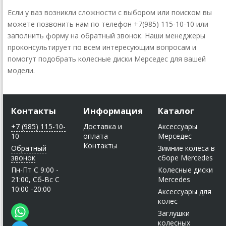
Если у ваз возникли сложности с выбором или поиском вы
можете позвонить нам по телефон +7(985) 115-10-10 или
заполнить форму на обратный звонок. Наши менеджеры
проконсультирует по всем интересующим вопросам и
помогут подобрать колесные диски Мерседес для вашей
модели.
Контакты
Информация
Каталог
+7 (985) 115-10-
Доставка и
Аксессуары
10
оплата
Мерседес
Контакты
Обратный
Зимние колеса в
звонок
сборе Mercedes
Пн-Пт C 9:00 -
Колесные диски
21:00, Сб-Вс С
Mercedes
10:00 -20:00
Аксессуары для
колес
Заглушки
колесных