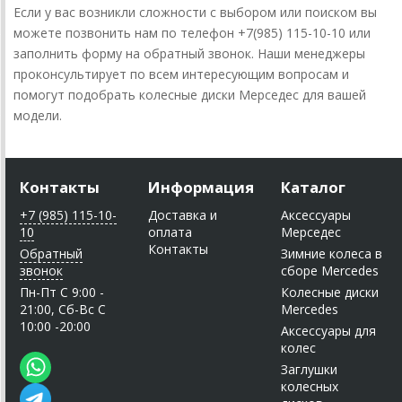
Если у вас возникли сложности с выбором или поиском вы
можете позвонить нам по телефон +7(985) 115-10-10 или
заполнить форму на обратный звонок. Наши менеджеры
проконсультирует по всем интересующим вопросам и
помогут подобрать колесные диски Мерседес для вашей
модели.
Контакты
Информация
Каталог
+7 (985) 115-10-
Доставка и
Аксессуары
10
оплата
Мерседес
Контакты
Обратный
Зимние колеса в
звонок
сборе Mercedes
Пн-Пт C 9:00 -
Колесные диски
21:00, Сб-Вс С
Mercedes
10:00 -20:00
Аксессуары для
колес
Заглушки
колесных