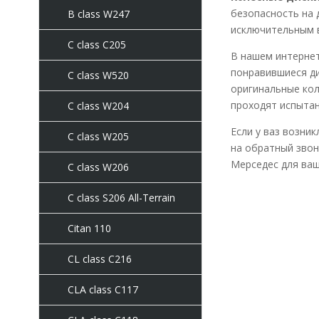
безопасность на 
B class W247
исключительным 
C class C205
В нашем интернет
понравившиеся ди
C сlass W520
оригинальные кол
проходят испытан
C class W204
Если у ваз возни
C class W205
на обратный звон
Мерседес для ваш
C class W206
C class S206 All-Terrain
Citan 110
CL class C216
CLA class C117