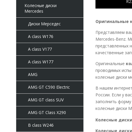
R2
Колесные диски
Mercedes
Оригинальные к
Диски Мерседес
Представляем ваш
A class W176
Mercedes-Benz. М
представленных н
A class V177
качественные зап
A class W177
Оригинальные
ко
проводимых испыт
AMG
колесные диски м
AMG GT C590 Electric
В нашем интерне
России. Если у в
AMG GT class SUV
заполнить форму 
колесные диски М
AMG GT Class X290
Колесные диски 
B class W246
Колесные диски 