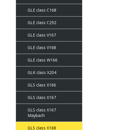
GLE class C168
GLE class C292
GLE class V167
GLE class V168
GLE class W166
GLK class X204
GLS class X166
GLS class X167
GLS class X167
Maybach
GLS class X168