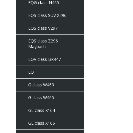
EQG class N465
EQS class SUV X296
EQS class V297
EQS class Z296
Maybach
EQV class BR447
EQT
G class W463
G class W465
GL class X164
GL class X166