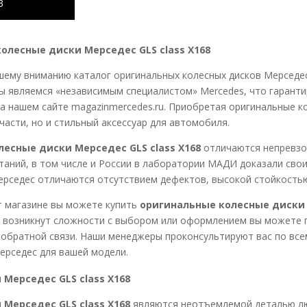
3
олесные диски Мерседес GLS class X168
ему вниманию каталог оригинальных колесных дисков Мерседес. 
ы являемся «независимым специалистом» Mercedes, что гаранти
а нашем сайте magazinmercedes.ru. Приобретая оригинальные к
части, но и стильный аксессуар для автомобиля.
лесные диски Мерседес GLS class X168
отличаются непревзо
аний, в том числе и России в лаборатории МАДИ доказали свои
ерседес отличаются отсутствием дефектов, высокой стойкостью
т магазине вы можете купить
оригинальные колесные диски M
ас возникнут сложности с выбором или оформлением вы можете п
обратной связи. Наши менеджеры проконсультируют вас по все
ерседес для вашей модели.
Мерседес GLS class X168
Мерседес GLS class X168
являются неотъемлемой деталью люб