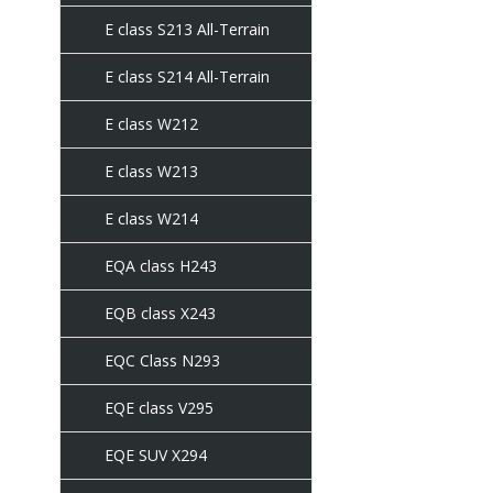
E class S213 All-Terrain
E class S214 All-Terrain
E class W212
E class W213
E class W214
EQA class H243
EQB class X243
EQC Class N293
EQE class V295
EQE SUV X294