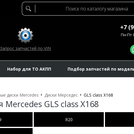
+7 (
Пн-Пт C
Запрос запчастей по VIN
Набор для ТО АКПП
Подбор запчастей по модел
ые диски Mercedes
Диски Мерседес
GLS class X168
 Mercedes GLS class X168
9
R20