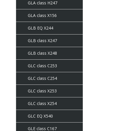
GLA class H247
GLA class X156
GLB EQ X244
GLB class X247
GLB class X248
GLC class C253
GLC class C254
GLC class X253
GLC class X254
GLC EQ X540
GLE class C167