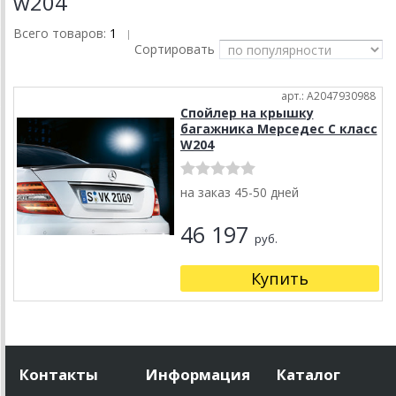
w204
Всего товаров:
1
|
Сортировать
арт.: A2047930988
Спойлер на крышку
багажника Мерседес С класс
W204
на заказ 45-50 дней
46 197
руб.
Купить
Контакты
Информация
Каталог