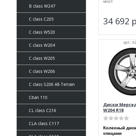
мост.
B class W247
34 692
р
C class C205
C сlass W520
арт.: 
C class W204
C class W205
C class W206
C class S206 All-Terrain
Citan 110
Диски Мерседе
W204 R18
CL class C216
CLA class C117
Колесный диск
спицами