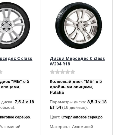
седес C class
Диски Мерседес C class
W204 R18
диск "МБ" с 5
Колесный диск "МБ" с 5
 спицами,
двойными спицами,
Pulaha
 диска:
7,5 J x 18
Параметры диска:
8,5 J x 18
дюймов).
ET 54
(18 дюймов).
.
Цвет:
.
инговое серебро
Стерлинговое серебро
 Алюминий.
Материал: Алюминий.