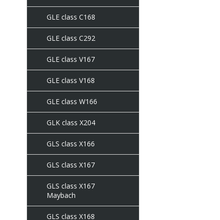
GLE class C168
GLE class C292
GLE class V167
GLE class V168
GLE class W166
GLK class X204
GLS class X166
GLS class X167
GLS class X167
Maybach
GLS class X168