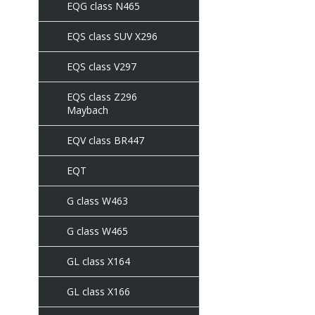
EQG class N465
EQS class SUV X296
EQS class V297
EQS class Z296
Maybach
EQV class BR447
EQT
G class W463
G class W465
GL class X164
GL class X166