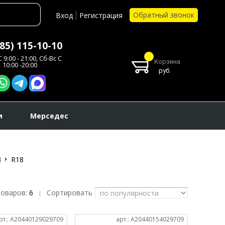
Обратный звонок
Вход
Регистрация
985) 115-10-10
 9:00 - 21:00, Сб-Вс С
Корзина
10:00 -20:00
руб.
и
Мерседес
4
R18
товаров:
6
Сортировать
|
рт.: A20440129029709
арт.: A20440154029709