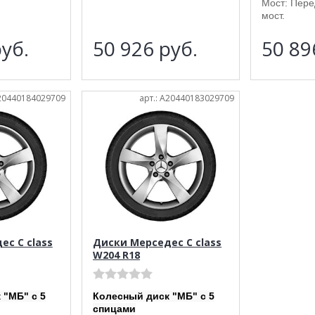
Мост: Пер
мост.
уб.
50 926
руб.
50 8
A20440184029709
арт.: A20440183029709
с C class
Диски Мерседес C class
W204 R18
 "МБ" с 5
Колесный диск "МБ" с 5
спицами