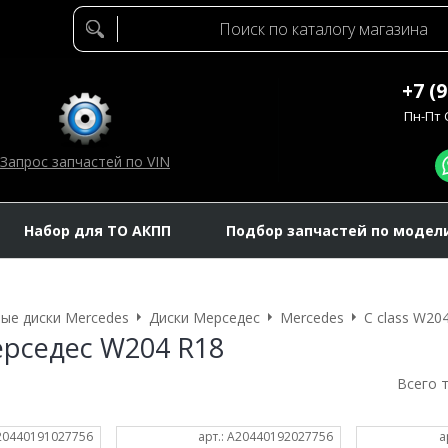
+7 (
Пн-Пт C
Запрос запчастей по VIN
Набор для ТО АКПП
Подбор запчастей по модел
ые диски Mercedes
Диски Мерседес
Mercedes
C class W20
рседес W204 R18
Всего 
A20440191027756
арт.: A20440192027756
а