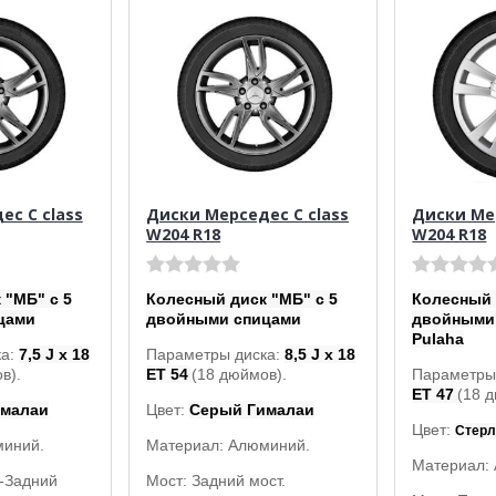
с C class
Диски Мерседес C class
Диски Мер
W204 R18
W204 R18
 "МБ" с 5
Колесный диск "МБ" с 5
Колесный 
цами
двойными спицами
двойными
Pulaha
ка:
7,5 J x 18
Параметры диска:
8,5 J x 18
в).
ET 54
(18 дюймов).
Параметры
ET 47
(18 
ималаи
Цвет:
Серый Гималаи
Цвет:
Стерл
миний.
Материал: Алюминий.
Материал:
-Задний
Мост: Задний мост.