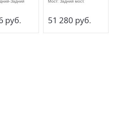
едний-Задний
Мост: Задний мост.
96
руб.
51 280
руб.