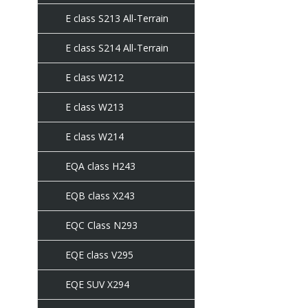
E class S213 All-Terrain
E class S214 All-Terrain
E class W212
E class W213
E class W214
EQA class H243
EQB class X243
EQC Class N293
EQE class V295
EQE SUV X294