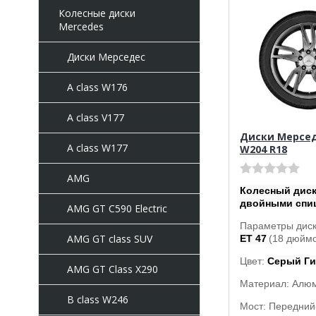
Колесные диски
Mercedes
Диски Мерседес
A class W176
A class V177
Диски Мерседе
A class W177
W204 R18
AMG
Колесный диск
двойными спи
AMG GT C590 Electric
Параметры дис
AMG GT class SUV
ET 47
(18 дюймо
Цвет:
Серый Г
AMG GT Class X290
Материал: Алю
B class W246
Мост: Передний