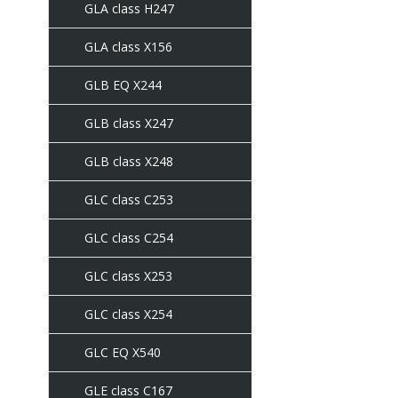
GLA class H247
GLA class X156
GLB EQ X244
GLB class X247
GLB class X248
GLC class C253
GLC class C254
GLC class X253
GLC class X254
GLC EQ X540
GLE class C167