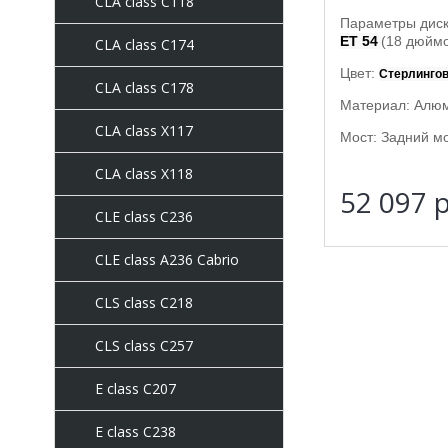
CLA class C118
Параметры дис
ET 54
(18 дюймо
CLA class C174
Цвет:
Стерлингов
CLA class C178
Материал: Алю
CLA class X117
Мост: Задний мо
CLA class X118
52 097
р
CLE class C236
CLE class A236 Cabrio
CLS class C218
CLS class C257
E class C207
E class C238