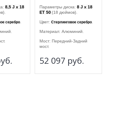
ка:
8,5 J x 18
Параметры диска:
8 J x 18
в).
ET 50
(18 дюймов).
.
Цвет:
.
ое серебро
Стерлинговое серебро
миний.
Материал: Алюминий.
ст.
Мост: Передний-Задний
мост.
уб.
52 097
руб.