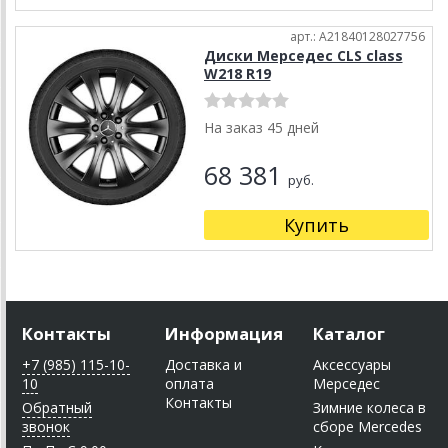
арт.: A21840128027756
Диски Мерседес CLS class
W218 R19
На заказ 45 дней
68 381
руб.
Купить
Контакты
Информация
Каталог
+7 (985) 115-10-
Доставка и
Аксессуары
10
оплата
Мерседес
Контакты
Обратный
Зимние колеса в
звонок
сборе Mercedes