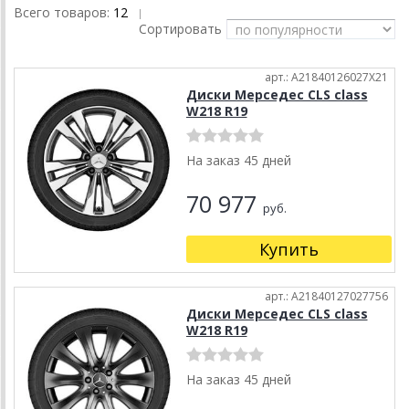
Всего товаров:
12
|
Сортировать
арт.: A21840126027X21
Диски Мерседес CLS class
W218 R19
На заказ 45 дней
70 977
руб.
Купить
арт.: A21840127027756
Диски Мерседес CLS class
W218 R19
На заказ 45 дней