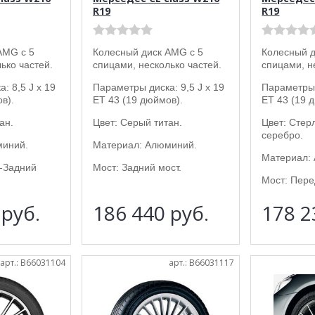
R19
R19
AMG с 5
Колесный диск AMG с 5
Колесный д
ько частей.
спицами, несколько частей.
спицами, н
: 8,5 J x 19
Параметры диска: 9,5 J x 19
Параметры 
в).
ET 43 (19 дюймов).
ET 43 (19 
ан.
Цвет: Серый титан.
Цвет: Стер
серебро.
миний.
Материал: Алюминий.
Материал:
-Задний
Мост: Задний мост.
Мост: Пере
0
руб.
186 440
руб.
178 
арт.: B66031104
арт.: B66031117