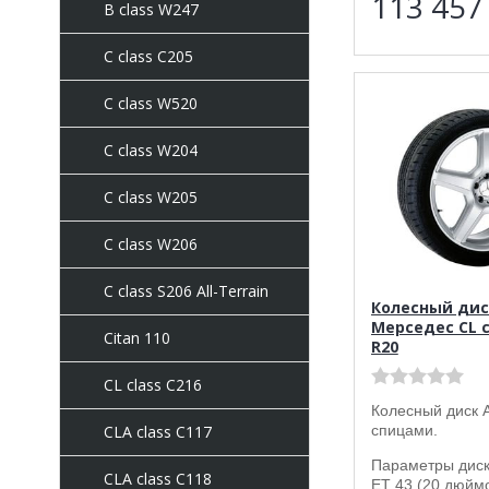
113 45
B class W247
C class C205
C сlass W520
C class W204
C class W205
C class W206
C class S206 All-Terrain
Колесный дис
Мерседес CL c
Citan 110
R20
CL class C216
Колесный диск 
спицами.
CLA class C117
Параметры диска
CLA class C118
ET 43 (20 дюймо