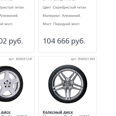
бристый титан.
Цвет: Серебристый титан.
 Алюминий.
Материал: Алюминий.
ий мост.
Мост: Передний мост.
902
руб.
104 666
руб.
арт.: B66031241
арт.: B66031380
 диск
Колесный диск