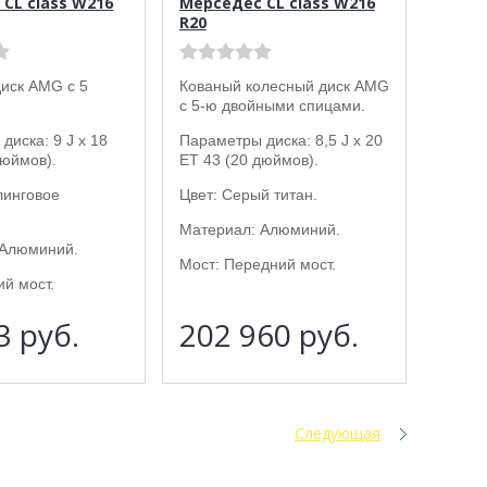
CL class W216
Мерседес CL class W216
R20
иск AMG с 5
Кованый колесный диск AMG
с 5-ю двойными спицами.
диска: 9 J x 18
Параметры диска: 8,5 J x 20
дюймов).
ET 43 (20 дюймов).
линговое
Цвет: Серый титан.
Материал: Алюминий.
 Алюминий.
Мост: Передний мост.
ий мост.
33
руб.
202 960
руб.
Следующая