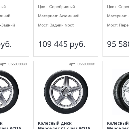
тый.
Цвет: Серебристый.
Цвет: Сере
миний.
Материал: Алюминий.
Материал:
-Задний
Мост: Задний мост.
Мост: Пере
уб.
109 445
руб.
95 5
арт.: B66030080
арт.: B66030081
к
Колесный диск
Колесный
lass W216
Мерседес CL class W216
Мерседес 