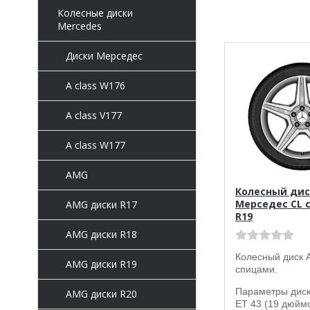
Колесные диски
Mercedes
Диски Мерседес
A class W176
A class V177
A class W177
AMG
Колесный дис
Мерседес CL c
AMG диски R17
R19
AMG диски R18
Колесный диск 
AMG диски R19
спицами.
Параметры диска
AMG диски R20
ET 43 (19 дюймо