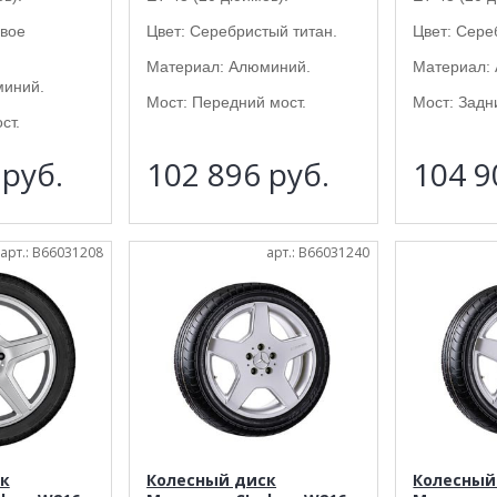
овое
Цвет: Серебристый титан.
Цвет: Сере
Материал: Алюминий.
Материал:
миний.
Мост: Передний мост.
Мост: Задн
ст.
4
руб.
102 896
руб.
104 
арт.: B66031208
арт.: B66031240
к
Колесный диск
Колесный