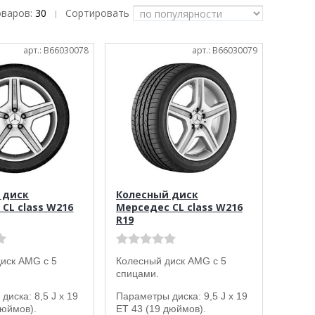
оваров:
30
Сортировать
|
арт.: B66030078
арт.: B66030079
 диск
Колесный диск
CL class W216
Мерседес CL class W216
R19
иск AMG с 5
Колесный диск AMG с 5
спицами.
диска: 8,5 J x 19
Параметры диска: 9,5 J x 19
дюймов).
ET 43 (19 дюймов).