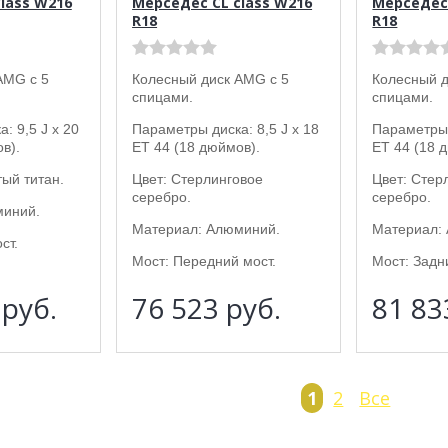
lass W216
Мерседес CL class W216
Мерседес 
R18
R18
AMG с 5
Колесный диск AMG с 5
Колесный д
спицами.
спицами.
: 9,5 J x 20
Параметры диска: 8,5 J x 18
Параметры 
в).
ET 44 (18 дюймов).
ET 44 (18 
ый титан.
Цвет: Стерлинговое
Цвет: Стер
серебро.
серебро.
миний.
Материал: Алюминий.
Материал:
ст.
Мост: Передний мост.
Мост: Задн
8
руб.
76 523
руб.
81 8
1
2
Все