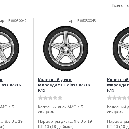
Всего т
арт.: B66030042
арт.: B66030043
к
Колесный диск
Колесный
lass W216
Мерседес CL class W216
Мерседес 
R19
R19
AMG с 5
Колесный диск AMG с 5
Колесный д
спицами.
спицами.
: 8,5 J x 19
Параметры диска: 9,5 J x 19
Параметры 
в).
ET 43 (19 дюймов).
ET 43 (19 