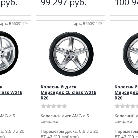
7
руб.
99 297
руб.
100 
арт.: B66031194
арт.: B66031197
к
Колесный диск
Колесный
lass W216
Мерседес CL class W216
Мерседес 
R20
R20
AMG с 5
Колесный диск AMG с 5
Колесный д
спицами.
спицами.
: 9,5 J x 20
Параметры диска: 8,5 J x 20
Параметры 
в).
ET 43 (20 дюймов).
ET 43 (20 