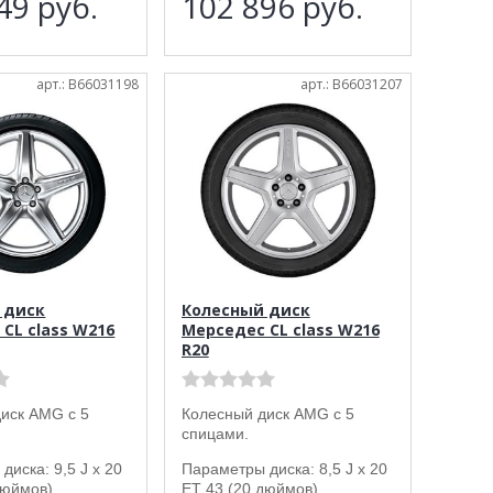
949
руб.
102 896
руб.
арт.: B66031198
арт.: B66031207
 диск
Колесный диск
CL class W216
Мерседес CL class W216
R20
иск AMG с 5
Колесный диск AMG с 5
спицами.
диска: 9,5 J x 20
Параметры диска: 8,5 J x 20
дюймов).
ET 43 (20 дюймов).