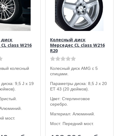
 диск
Колесный диск
CL class W216
Мерседес CL class W216
R20
евый колесный
Колесный диск AMG с 5
спицами.
диска: 9,5 J x 19
Параметры диска: 8,5 J x 20
дюймов).
ET 43 (20 дюймов).
бристый.
Цвет: Стерлинговое
серебро.
 Алюминий.
Материал: Алюминий.
ий мост.
Мост: Передний мост.