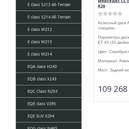
Мерседес CL c
E class S213 All-Terrain
R20
E class S214 All-Terrain
Колесный диск 
спицами.
E class W212
Параметры диска
E class W213
ET 43 (20 дюймо
Цвет: Серебрист
E class W214
Материал: Алю
EQA class H243
Мост: Задний мо
EQB class X243
109 26
EQC Class N293
EQE class V295
EQE SUV X294
EQG class N465