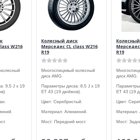
к
Колесный диск
Колесный
lass W216
Мерседес CL class W216
Мерседес 
R19
R19
 колесный
Многоспицевый колесный
Многоспиц
диск AMG.
диск AMG.
: 9,5 J x 19
Параметры диска: 8,5 J x 19
Параметры 
в).
ET 43 (19 дюймов).
ET 43 (19 
ан.
Цвет: Серебристый.
Цвет: Сере
миний.
Материал: Алюминий.
Материал:
ст.
Мост: Передний мост.
Мост: Задн