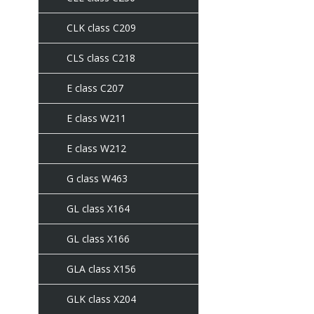
CLK class C209
CLS class C218
E class C207
E class W211
E class W212
G class W463
GL class X164
GL class X166
GLA class X156
GLK class X204