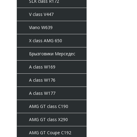
SLK class R172
V class V447
Viano W639
X class AMG 650
Брызговики Мерседес
A class W169
A class W176
A class W177
AMG GT class C190
AMG GT class X290
AMG GT Coupe C192