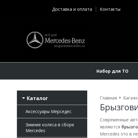
Доставка и оплата
Контакты
Набор для ТО
Каталог
Главная
Багажн
Брызгови
Аксессуары Мерседес
Современные авт
Зимние колеса в сборе
являются
брызго
Mercedes
Mercedes это в п