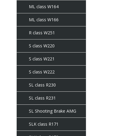
ML class W164
ML class W166
R class W251
S class W220
S class W221
S class W222
SL class R230
SL class R231
SL Shooting Brake AMG
SLK class R171