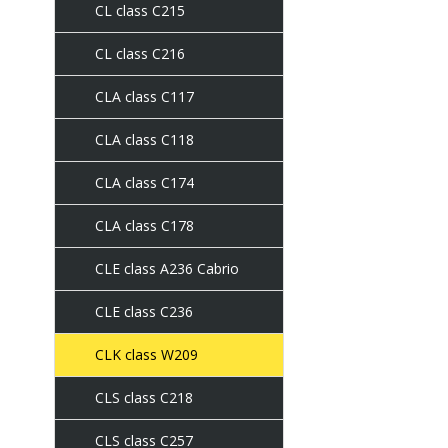
CL class C215
CL class C216
CLA class C117
CLA class C118
CLA class C174
CLA class C178
CLE class A236 Cabrio
CLE class C236
CLK class W209
CLS class C218
CLS class C257