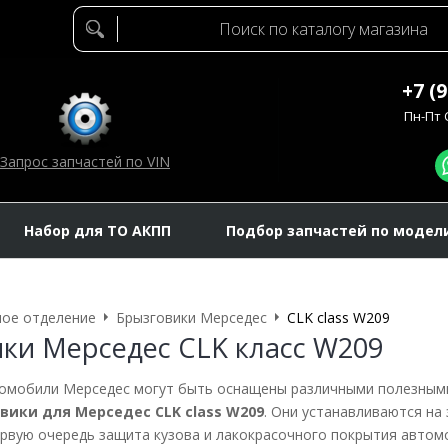
+7 (
Пн-Пт C
Запрос запчастей по VIN
Набор для ТО АКПП
Подбор запчастей по модел
ое отделение
Брызговики Мерседес
CLK class W209
ки Мерседес CLK класс W209
омобили Мерседес могут быть оснащены различными полезными 
вики для Мерседес CLK class W209
. Они устанавливаются на 
ервую очередь защита кузова и лакокрасочного покрытия автомоб