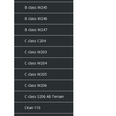
B class W245
B class W246
B class W247
C class C204
C class W203
C class W204
C class W205
C class W206
C class S206 All-Terrain
Citan 110