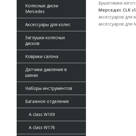
Брызговики изгот
Колесные диски
Мерседес CLK cl
Mercedes
аксессуаров для 
аксессуаров для 
Аксессуары для колес
Заглушки колесных
дисков
Коврики салона
Датчики давления в
шинах
Наборы инструментов
Багажное отделение
A class W169
A class W176