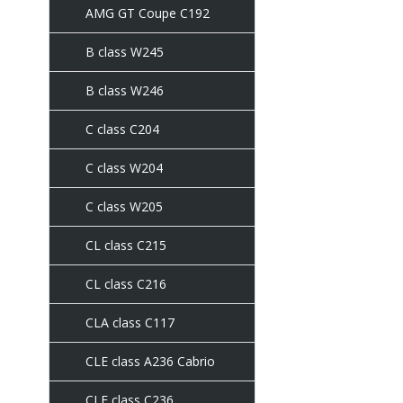
AMG GT Coupe C192
B class W245
B class W246
C class C204
C class W204
C class W205
CL class C215
CL class C216
CLA class C117
CLE class A236 Cabrio
CLE class C236