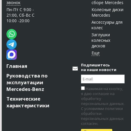
звонок
сборе Mercedes
Пн-Пт C 9:00 -
Колесные диски
21:00, Сб-Вс С
Mercedes
10:00 -20:00
Аксессуары для
колес
Заглушки
колесных
дисков
Подпишитесь
Главная
на наши новости
Руководства по
эксплуатации
Mercedes-Benz
Нажимая на кнопку,
я даю согласие на
Технические
обработку
персональных данных.
характеристики
С условиями политики
обработки
персональных данных
согласен.