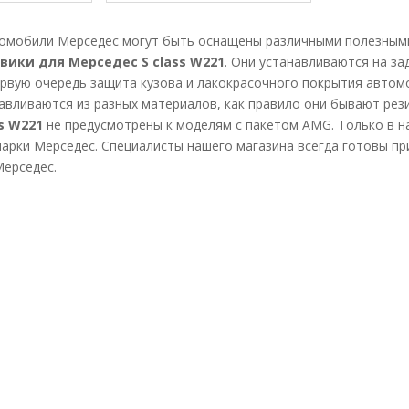
омобили Мерседес могут быть оснащены различными полезными 
вики для Мерседес S class W221
. Они устанавливаются на за
ервую очередь защита кузова и лакокрасочного покрытия автомоб
авливаются из разных материалов, как правило они бывают рез
s W221
не предусмотрены к моделям с пакетом AMG. Только в н
марки Мерседес. Специалисты нашего магазина всегда готовы пр
Мерседес.