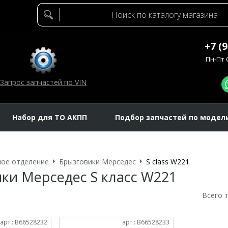
+7 (
Пн-Пт C
Запрос запчастей по VIN
Набор для ТО АКПП
Подбор запчастей по модел
ое отделение
Брызговики Мерседес
S class W221
ки Мерседес S класс W221
Всего 
арт.: B66528232
арт.: B66528233