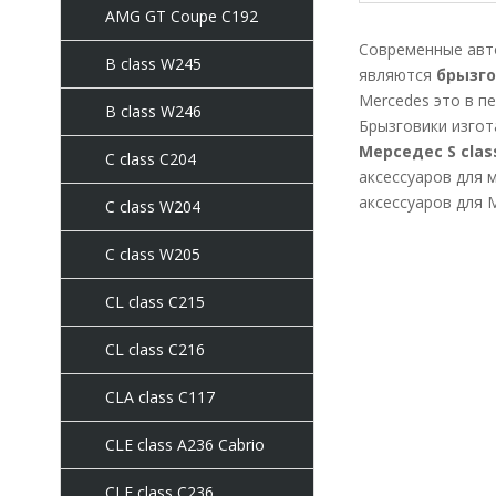
AMG GT Coupe C192
Современные авт
B class W245
являются
брызго
Mercedes это в п
B class W246
Брызговики изгот
Мерседес S clas
C class C204
аксессуаров для 
аксессуаров для 
C class W204
C class W205
CL class C215
CL class C216
CLA class C117
CLE class A236 Cabrio
CLE class C236