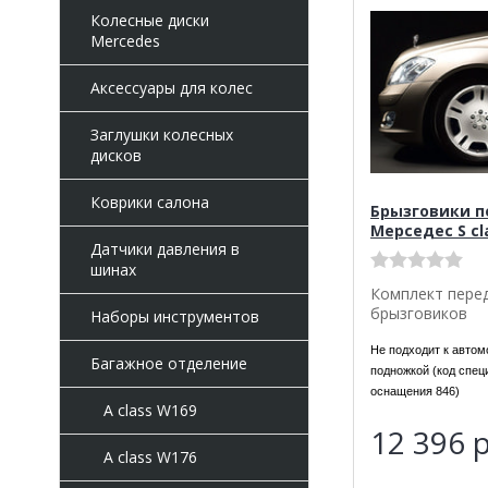
Колесные диски
Mercedes
Аксессуары для колес
Заглушки колесных
дисков
Коврики салона
Брызговики п
Мерседес S cl
Датчики давления в
шинах
Комплект пере
брызговиков
Наборы инструментов
Не подходит к автом
Багажное отделение
подножкой (код спец
оснащения 846)
A class W169
12 396
р
A class W176