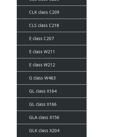
CLK class C209
CLS class C218
E class C207
E class W211
E class W212
G class W463
GL class X164
GL class X166
GLA class X156
GLK class X204