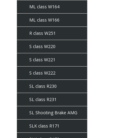
ML class W164
ML class W166
R class W251
S class W220
S class W221
S class W222
SL class R230
SL class R231
SL Shooting Brake AMG
SLK class R171