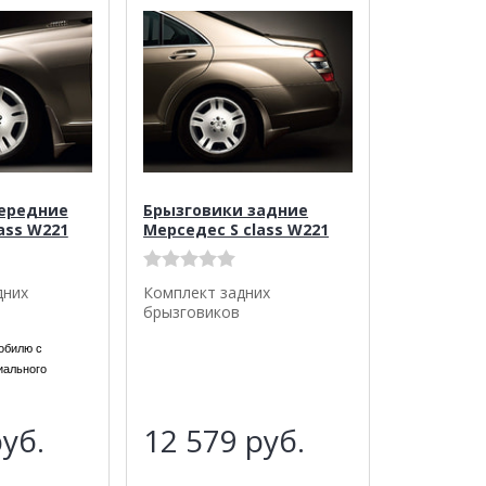
ередние
Брызговики задние
ass W221
Мерседес S class W221
дних
Комплект задних
брызговиков
обилю с
иального
уб.
12 579
руб.