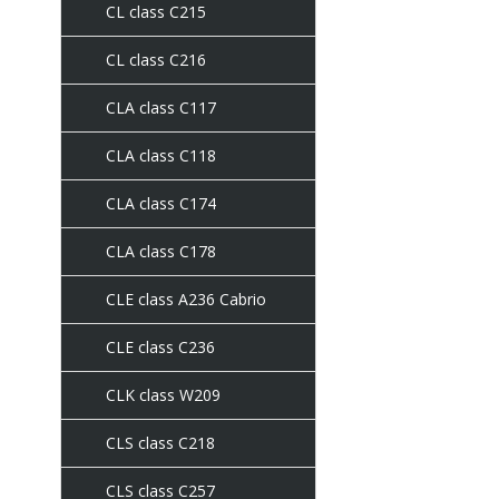
CL class C215
CL class C216
CLA class C117
CLA class C118
CLA class C174
CLA class C178
CLE class A236 Cabrio
CLE class C236
CLK class W209
CLS class C218
CLS class C257