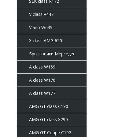
SLK class R172
V class V447
Viano W639
X class AMG 650
Брызговики Мерседес
A class W169
A class W176
A class W177
AMG GT class C190
AMG GT class X290
AMG GT Coupe C192