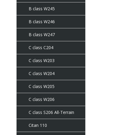
B class W245
B class W246
B class W247
C class C204
C class W203
C class W204
C class W205
C class W206
C class S206 All-Terrain
Citan 110