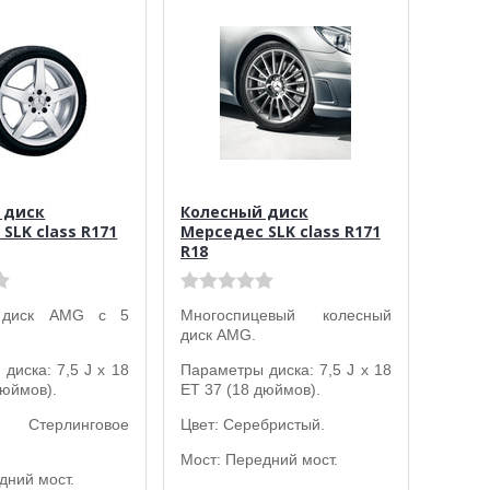
 диск
Колесный диск
SLK class R171
Мерседес SLK class R171
R18
 диск AMG с 5
Многоспицевый колесный
диск AMG.
диска: 7,5 J x 18
Параметры диска: 7,5 J x 18
дюймов).
ET 37 (18 дюймов).
терлинговое
Цвет: Серебристый.
Мост: Передний мост.
дний мост.