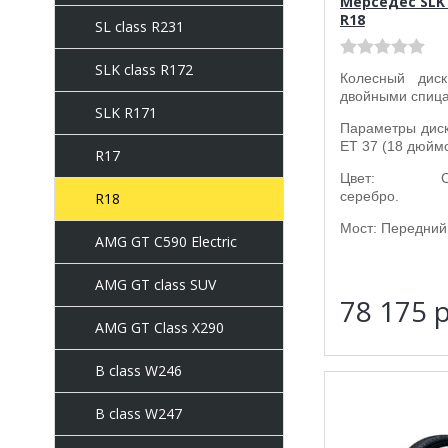
Мерседес SLK 
R18
SL class R231
SLK class R172
Колесный ди
двойными спиц
SLK R171
Параметры диска
ET 37 (18 дюймо
R17
Цвет: Стер
серебро.
R18
Мост: Передний 
AMG GT C590 Electric
AMG GT class SUV
78 175
р
AMG GT Class X290
B class W246
B class W247