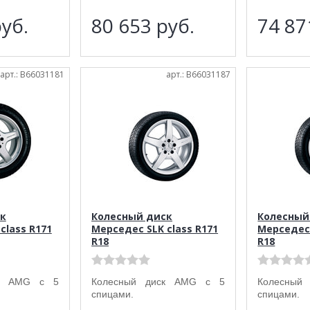
уб.
80 653
руб.
74 8
арт.: B66031181
арт.: B66031187
к
Колесный диск
Колесный
class R171
Мерседес SLK class R171
Мерседес 
R18
R18
ск AMG с 5
Колесный диск AMG с 5
Колесный
спицами.
спицами.