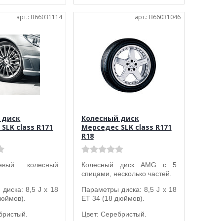
арт.: B66031114
арт.: B66031046
 диск
Колесный диск
SLK class R171
Мерседес SLK class R171
R18
цевый колесный
Колесный диск AMG с 5
спицами, несколько частей.
диска: 8,5 J x 18
Параметры диска: 8,5 J x 18
дюймов).
ET 34 (18 дюймов).
бристый.
Цвет: Серебристый.