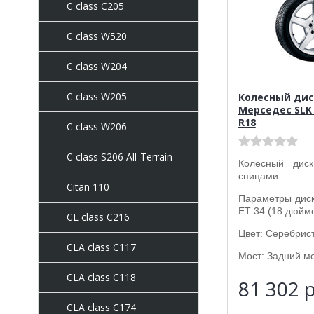
C class C205
C сlass W520
C class W204
C class W205
Колесный дис
Мерседес SLK 
R18
C class W206
C class S206 All-Terrain
Колесный ди
спицами.
Citan 110
Параметры диска
ET 34 (18 дюймо
CL class C216
Цвет: Серебрист
CLA class C117
Мост: Задний мо
CLA class C118
81 302
р
CLA class C174