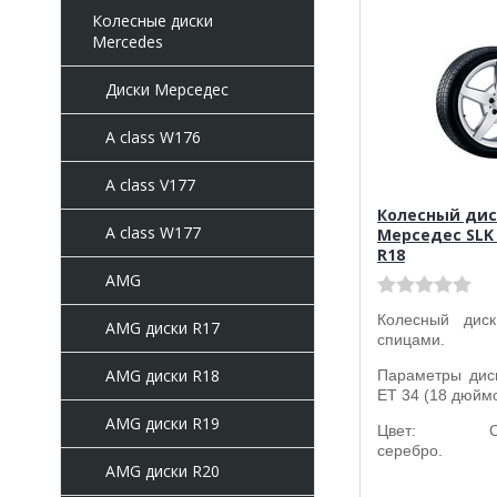
Колесные диски
Mercedes
Диски Мерседес
A class W176
A class V177
Колесный дис
A class W177
Мерседес SLK 
R18
AMG
Колесный ди
AMG диски R17
спицами.
AMG диски R18
Параметры дис
ET 34 (18 дюймо
AMG диски R19
Цвет: Стер
серебро.
AMG диски R20