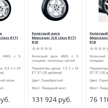
к
Колесный диск
Колесный
class R171
Мерседес SLK class R171
Мерседес 
R18
R18
ск AMG с 5
Колесный диск AMG с 5
Колесный
спицами, несколько частей.
спицами.
: 8,5 J x 18
Параметры диска: 7,5 J x 18
Параметры 
в).
ET 37 (18 дюймов).
ET 37 (18 
ый титан.
Цвет: Серебристый.
Цвет: Сере
ст.
Мост: Передний мост.
Мост: Пере
уб.
131 924
руб.
76 1