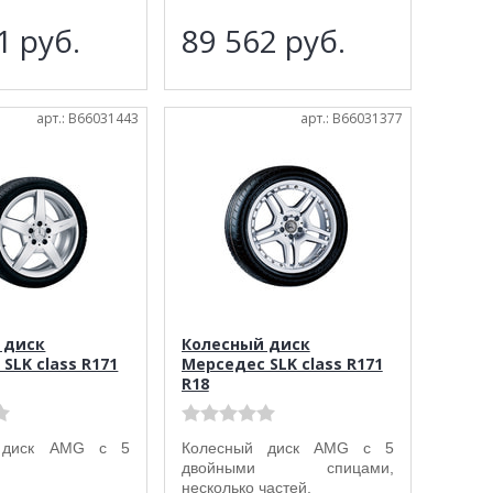
71
руб.
89 562
руб.
арт.: B66031443
арт.: B66031377
 диск
Колесный диск
SLK class R171
Мерседес SLK class R171
R18
 диск AMG с 5
Колесный диск AMG с 5
двойными спицами,
несколько частей.