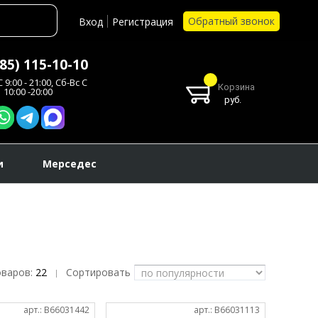
Обратный звонок
Вход
Регистрация
985) 115-10-10
 9:00 - 21:00, Сб-Вс С
Корзина
10:00 -20:00
руб.
и
Мерседес
оваров:
22
Сортировать
|
арт.: B66031442
арт.: B66031113