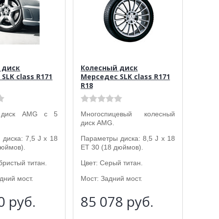
 диск
Колесный диск
SLK class R171
Мерседес SLK class R171
R18
 диск AMG с 5
Многоспицевый колесный
диск AMG.
диска: 7,5 J x 18
Параметры диска: 8,5 J x 18
дюймов).
ET 30 (18 дюймов).
бристый титан.
Цвет: Серый титан.
дний мост.
Мост: Задний мост.
10
руб.
85 078
руб.