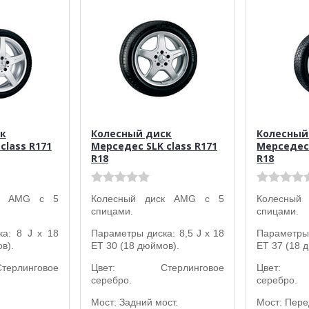
к
Колесный диск
Колесный
class R171
Мерседес SLK class R171
Мерседес 
R18
R18
ск AMG с 5
Колесный диск AMG с 5
Колесный
спицами.
спицами.
ка: 8 J x 18
Параметры диска: 8,5 J x 18
Параметры 
в).
ET 30 (18 дюймов).
ET 37 (18 
линговое
Цвет: Стерлинговое
Цвет: С
серебро.
серебро.
Мост: Задний мост.
Мост: Пере