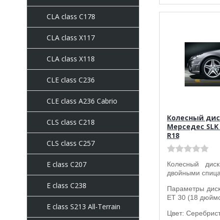
CLA class C178
CLA class X117
CLA class X118
CLE class C236
CLE class A236 Cabrio
Колесный дис
CLS class C218
Мерседес SLK 
R18
CLS class C257
E class C207
Колесный ди
двойными спиц
E class C238
Параметры диска
ET 30 (18 дюймо
E class S213 All-Terrain
Цвет: Серебрис