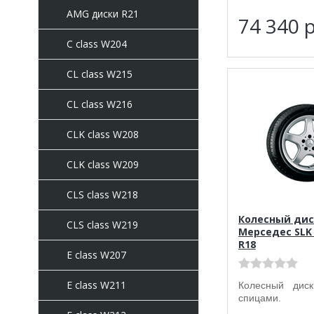
AMG диски R21
74 340
р
C class W204
CL class W215
CL class W216
CLK class W208
CLK class W209
CLS class W218
Колесный дис
CLS class W219
Мерседес SLK 
R18
E class W207
E class W211
Колесный ди
спицами.