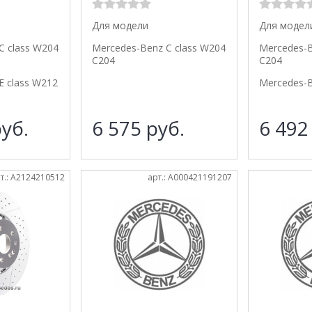
Для модели
Для модел
C class W204
Mercedes-Benz C class W204
Mercedes-B
C204
C204
E class W212
Mercedes-B
уб.
6 575
руб.
6 49
т.: A2124210512
арт.: A000421191207