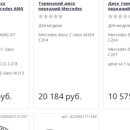
иск
Тормозной диск
Диск тор
cedes AMG
передний Mercedes
передний
Для модели
Для модел
 AMG GT
Mercedes-Benz C class W204
Mercedes-B
C204
C204
C class
Mercedes-B
C207
CLS C218
цена за 1 
E class W212
уб.
20 184
руб.
10 5
: A000423121207
арт.: A220421111264