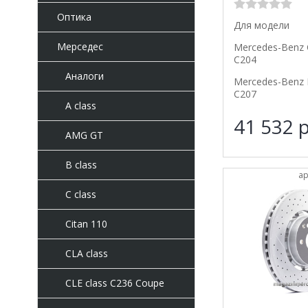
Оптика
Для модели
Мерседес
Mercedes-Benz 
C204
Аналоги
Mercedes-Benz 
C207
A class
41 532
р
AMG GT
B class
ар
C class
Citan 110
CLA class
CLE class C236 Coupe