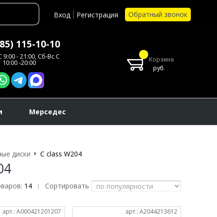
Обратный звонок
Вход
Регистрация
985) 115-10-10
 9:00 - 21:00, Сб-Вс С
Корзина
10:00 -20:00
руб.
и
Мерседес
ые диски
C class W204
04
оваров:
14
Сортировать
|
арт.: A000421201207
арт.: A2044213612