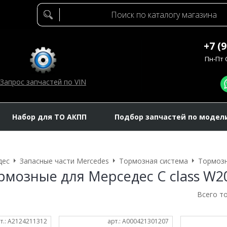
+7 (
Пн-Пт C
Запрос запчастей по VIN
Набор для ТО АКПП
Подбор запчастей по модел
дес
Запасные части Mercedes
Тормозная система
Тормозн
рмозные для Мерседес C class W2
Всего т
т.: A2124211312
арт.: A000421301207