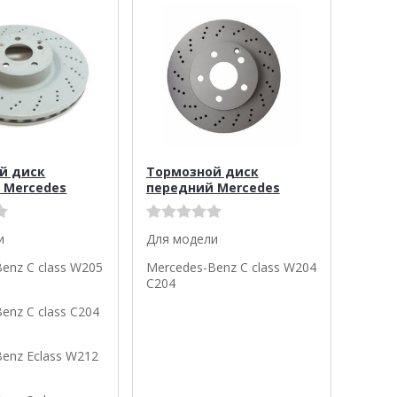
й диск
Тормозной диск
 Mercedes
передний Mercedes
и
Для модели
enz C class W205
Mercedes-Benz C class W204
C204
enz C class C204
enz Eclass W212