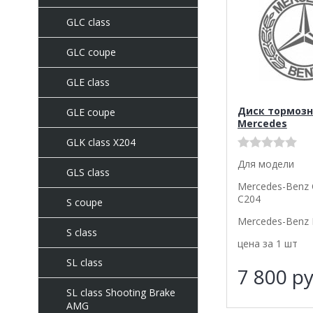
GLC class
GLC coupe
GLE class
Диск тормозн
GLE coupe
Mercedes
GLK class X204
Для модели
GLS class
Mercedes-Benz 
C204
S coupe
Mercedes-Benz E
S class
цена за 1 шт
SL class
7 800
ру
SL class Shooting Brake
AMG