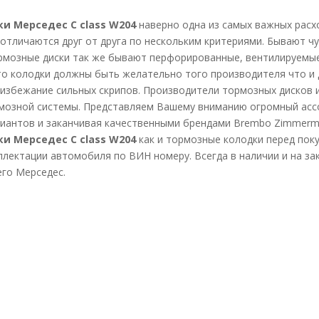
и Мерседес C class W204
наверно одна из самых важных расх
отличаются друг от друга по нескольким критериями. Бывают чу
рмозные диски так же бывают перфорированные, вентилируемые
что колодки должны быть желательно того производителя что и
избежание сильных скрипов. Производители тормозных дисков 
мозной системы. Представляем Вашему вниманию огромный ассо
иантов и заканчивая качественными брендами Brembo Zimmerman
и Мерседес C class W204
как и тормозные колодки перед пок
плектации автомобиля по ВИН номеру. Всегда в наличии и на з
го Мерседес.