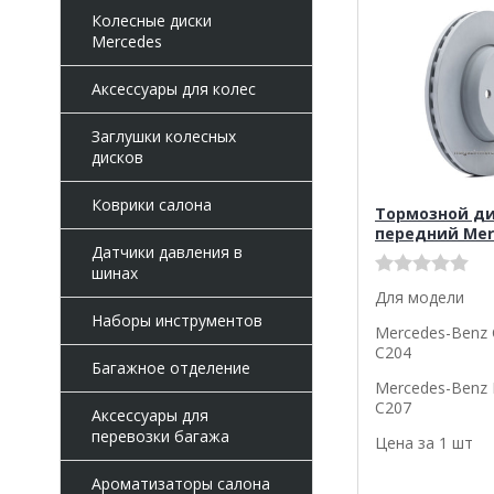
Колесные диски
Mercedes
Аксессуары для колес
Заглушки колесных
дисков
Коврики салона
Тормозной д
передний Mer
Датчики давления в
шинах
Для модели
Наборы инструментов
Mercedes-Benz 
C204
Багажное отделение
Mercedes-Benz 
C207
Аксессуары для
перевозки багажа
Цена за 1 шт
Ароматизаторы салона