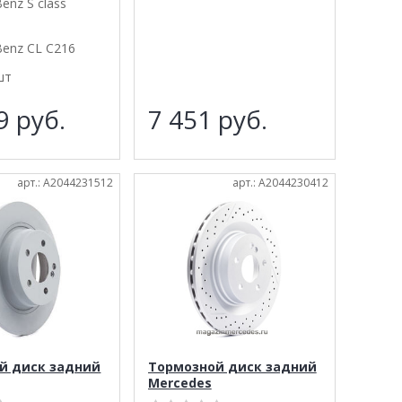
enz S class
Benz CL C216
шт
99
руб.
7 451
руб.
арт.: A2044231512
арт.: A2044230412
й диск задний
Тормозной диск задний
Mercedes