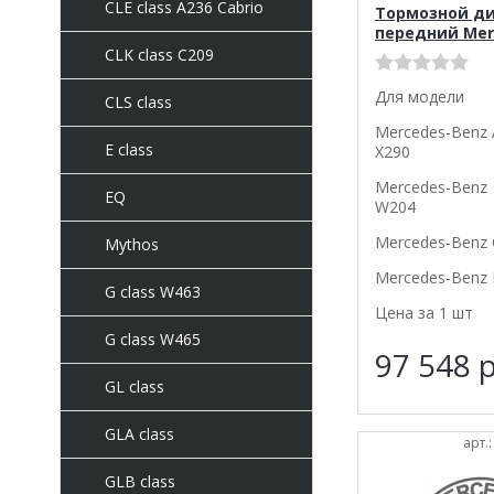
CLE class A236 Cabrio
Тормозной д
передний Mer
CLK class C209
Для модели
CLS class
Mercedes-Benz
E class
X290
Mercedes-Benz 
EQ
W204
Mercedes-Benz 
Mythos
Mercedes-Benz 
G class W463
Цена за 1 шт
G class W465
97 548
р
GL class
GLA class
арт.
GLB class