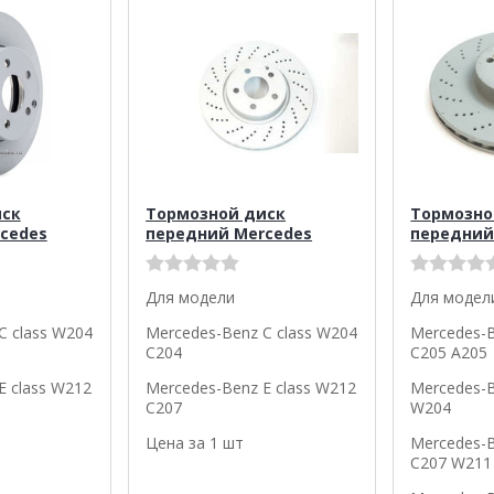
иск
Тормозной диск
Тормозно
cedes
передний Mercedes
передний
Для модели
Для модел
C class W204
Mercedes-Benz C class W204
Mercedes-B
C204
C205 A205
E class W212
Mercedes-Benz E class W212
Mercedes-B
C207
W204
Цена за 1 шт
Mercedes-B
C207 W211