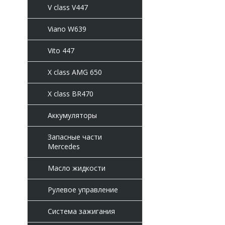
V class V447
Viano W639
Vito 447
X class AMG 650
X class BR470
Аккумуляторы
Запасные части
Mercedes
Масло жидкости
Рулевое управление
Система зажигания