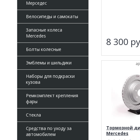
Мерседес
Велосипеды и самокаты
Запасные колеса
Mercedes
8 300
ру
Болты колесные
Эмблемы и шильдики
ар
Наборы для подкраски
кузова
Ремкомплект крепления
фары
Стекла
Тормозной ди
Средства по уходу за
Mercedes
автомобилем