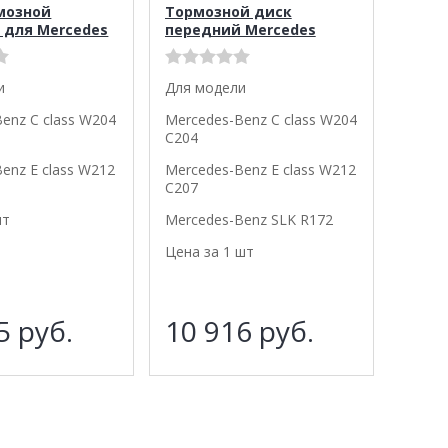
мозной
Тормозной диск
 для Mercedes
передний Mercedes
и
Для модели
enz C class W204
Mercedes-Benz C class W204
C204
enz E class W212
Mercedes-Benz E class W212
C207
шт
Mercedes-Benz SLK R172
Цена за 1 шт
75
руб.
10 916
руб.