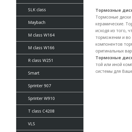
SLK class
Тормозные диск
Тормозные диски 
Maybach
керамические. То
исходя из того, 
M class W164
торможении и во 
компонентов тор
M class W166
оригинальных вар
Тормозные диск
R class W251
той или иной ком
системы для Ваше
Smart
Sprinter 907
Sprinter W910
T class C4208
VLS