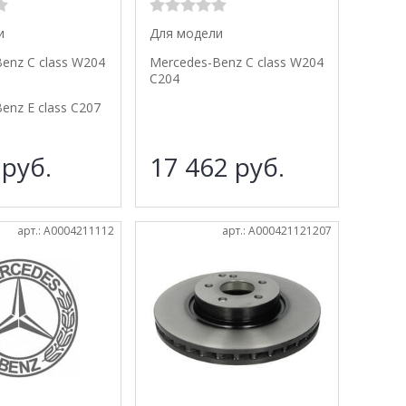
и
Для модели
enz C class W204
Mercedes-Benz C class W204
C204
enz E class C207
2
руб.
17 462
руб.
арт.: A0004211112
арт.: A000421121207