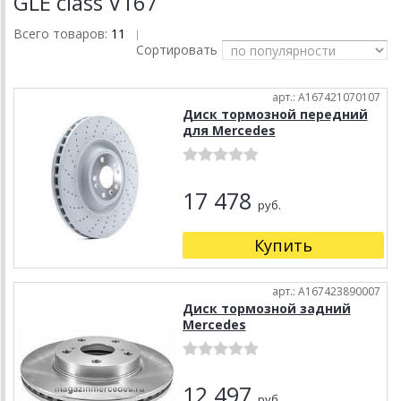
GLE class V167
Всего товаров:
11
|
Сортировать
арт.: A167421070107
Диск тормозной передний
для Mercedes
17 478
руб.
Купить
арт.: A167423890007
Диск тормозной задний
Mercedes
12 497
руб.