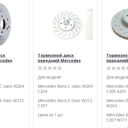
иск
Тормозной диск
Тормозно
cedes
передний Mercedes
передний
Для модели
Для модел
C class W204
Mercedes-Benz C class W204
Mercedes-B
C204
C205 A205
E class W212
Mercedes-Benz E class W212
Mercedes-B
C207
W204
Цена за 1 шт
Mercedes-B
C207 W211