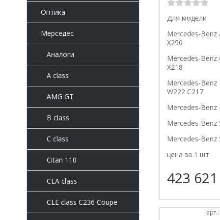
Оптика
Для модели
Мерседес
Mercedes-Benz
X290
Аналоги
Mercedes-Benz 
X218
A class
Mercedes-Benz 
W222 C217
AMG GT
Mercedes-Benz 
B class
Mercedes-Benz 
Mercedes-Benz 
C class
цена за 1 шт
Citan 110
423 62
CLA class
CLE class C236 Coupe
арт.