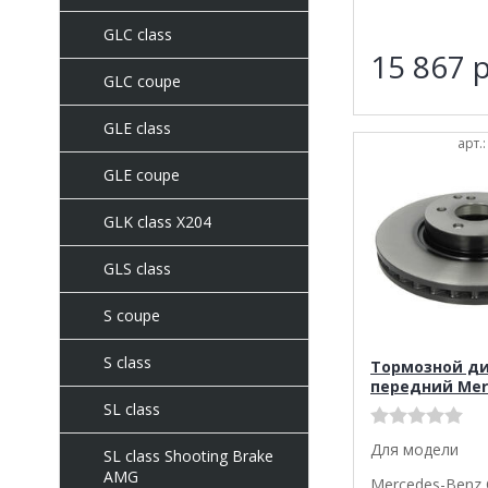
GLC class
15 867
р
GLC coupe
GLE class
арт.
GLE coupe
GLK class X204
GLS class
S coupe
S class
Тормозной д
передний Mer
SL class
Для модели
SL class Shooting Brake
AMG
Mercedes-Benz 