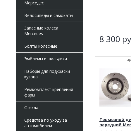
Мерседес
Велосипеды и самокаты
Запасные колеса
Mercedes
8 300
ру
Болты колесные
Эмблемы и шильдики
ар
Наборы для подкраски
кузова
Ремкомплект крепления
фары
Стекла
Тормозной д
Средства по уходу за
передний Mer
автомобилем