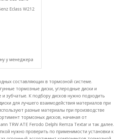
enz Eclass W212
ену у менеджера
одных составляющих в тормозной системе.
гунные тормозные диски, углеродные диски и
 и зубчатые. К подбору дисков нужно подходить
 диски для лучшего взаимодействия материалов при
используют разные материалы при производстве
ртимент тормозных дисков, начиная от
n TRW ATE Ferodo Delphi Remza Textar и так далее.
упкой нужно проверить по применимости установки к
аказ огромный ассортимент компонентов тормозной