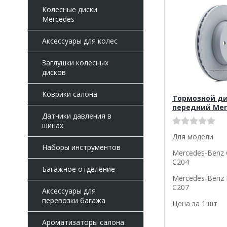
Колесные диски
Mercedes
Аксессуары для колес
Заглушки колесных
дисков
Коврики салона
Тормозной д
передний Mer
Датчики давления в
шинах
Для модели
Наборы инструментов
Mercedes-Benz 
C204
Багажное отделение
Mercedes-Benz 
C207
Аксессуары для
перевозки багажа
Цена за 1 шт
Ароматизаторы салона