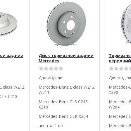
ой задний
Диск тормозной задний
Тормозно
Mercedes
передний
Для модели
Для модел
E class W212
Mercedes-Benz E class W212
Mercedes-
W211
X290
CLS C218
Mercedes-Benz CLS C218
Mercedes-B
X218
W204
Mercedes-Benz GLK X204
Mercedes-
цена за 1 шт
Mercedes-B