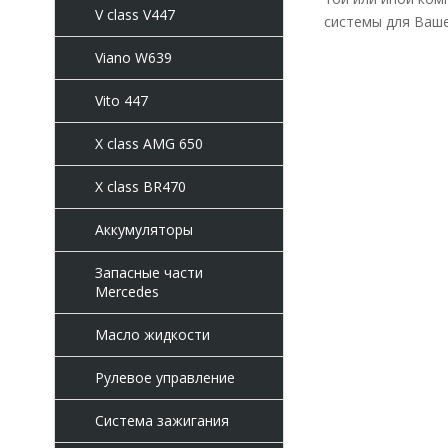
V class V447
системы для Ваше
Viano W639
Vito 447
X class AMG 650
X class BR470
Аккумуляторы
Запасные части
Mercedes
Масло жидкости
Рулевое управление
Система зажигания