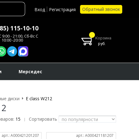
Обратный звонок
Вход
Регистрация
985) 115-10-10
 9:00 - 21:00, Сб-Вс С
Корзина
10:00 -20:00
руб.
и
Мерседес
ые диски
E class W212
12
оваров:
15
Сортировать
|
арт.: A000421201207
арт.: A000421181207