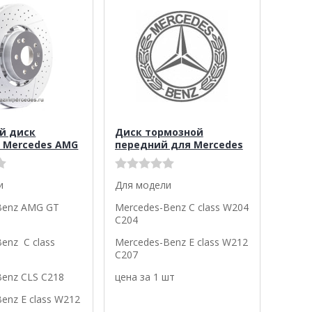
й диск
Диск тормозной
 Mercedes AMG
передний для Mercedes
и
Для модели
Benz AMG GT
Mercedes-Benz C class W204
C204
enz C class
Mercedes-Benz E class W212
C207
Benz CLS C218
цена за 1 шт
enz E class W212