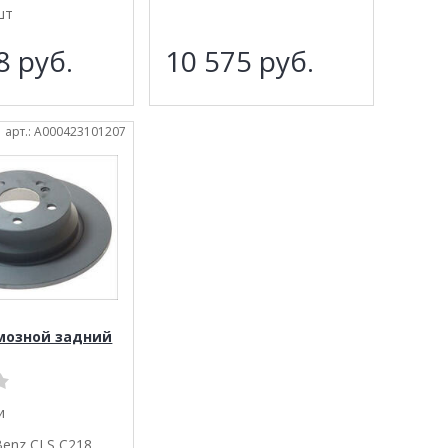
шт
48
руб.
10 575
руб.
арт.: A000423101207
мозной задний
и
Benz CLS C218