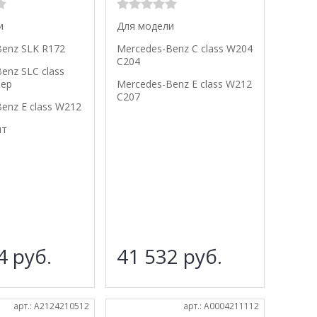
и
Для модели
Benz SLK R172
Mercedes-Benz C class W204
C204
enz SLC class
тер
Mercedes-Benz E class W212
C207
enz E class W212
шт
64
руб.
41 532
руб.
арт.: A2124210512
арт.: A0004211112