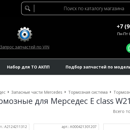
+7 (
Пн-Пт C
Запрос запчастей по VIN
Набор для ТО АКПП
Подбор запчастей по модел
дес
Запасные части Mercedes
Тормозная система
Тормозн
рмозные для Мерседес E class W2
Всего т
т.: A2124211312
арт.: A000421301207