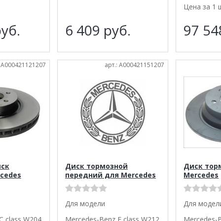
Цена за 1 
уб.
6 409
руб.
97 5
: A000421121207
арт.: A000421151207
иск
Диск тормозной
Диск тор
cedes
передний для Mercedes
Mercedes
Для модели
Для модел
C class W204
Mercedes-Benz E class W212
Mercedes-