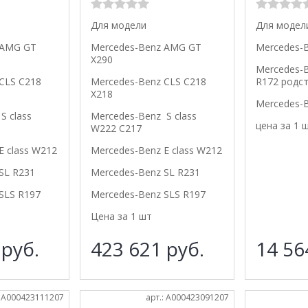
Для модели
Для модел
 AMG GT
Mercedes-Benz AMG GT
Mercedes-
X290
Mercedes-B
CLS С218
Mercedes-Benz CLS С218
R172 родс
X218
Mercedes-B
S class
Mercedes-Benz S class
цена за 1 
W222 C217
E class W212
Mercedes-Benz E class W212
SL R231
Mercedes-Benz SL R231
SLS R197
Mercedes-Benz SLS R197
Цена за 1 шт
1
руб.
423 621
руб.
14 5
: A000423111207
арт.: A000423091207