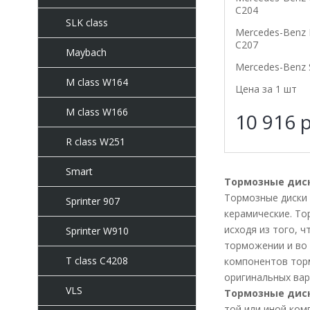
C204
SLK class
Mercedes-Benz 
C207
Maybach
Mercedes-Benz 
M class W164
Цена за 1 шт
M class W166
10 916
р
R class W251
Smart
Тормозные диск
Тормозные диски 
Sprinter 907
керамические. То
исходя из того, 
Sprinter W910
торможении и во 
T class C4208
компонентов тор
оригинальных вар
VLS
Тормозные диск
той или иной ком