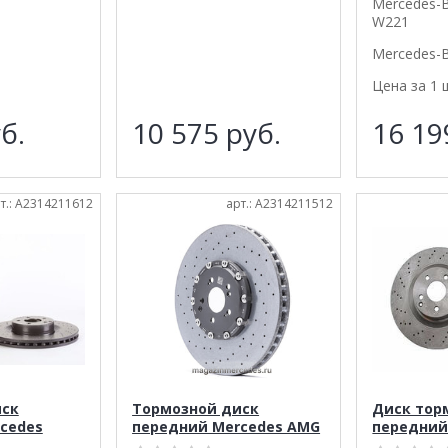
Mercedes-B
W221
Mercedes-
Цена за 1 
б.
10 575
руб.
16 1
т.: A2314211612
арт.: A2314211512
иск
Тормозной диск
Диск тор
cedes
передний Mercedes AMG
передний