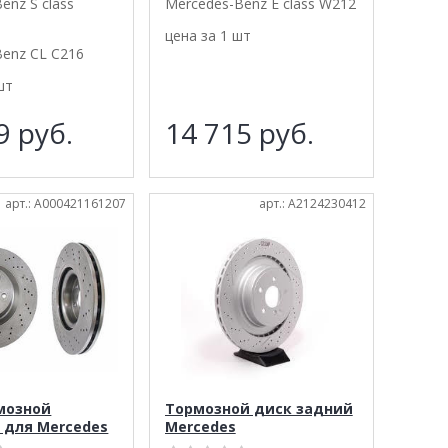
enz S class
Mercedes-Benz E class W212
цена за 1 шт
Benz CL C216
шт
99
руб.
14 715
руб.
арт.: A000421161207
арт.: A2124230412
мозной
Тормозной диск задний
 для Mercedes
Mercedes