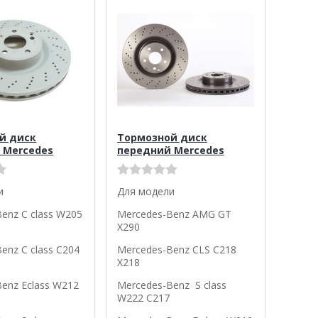
й диск
Тормозной диск
 Mercedes
передний Mercedes
и
Для модели
enz C class W205
Mercedes-Benz AMG GT
X290
enz C class C204
Mercedes-Benz CLS С218
X218
enz Eclass W212
Mercedes-Benz S class
W222 C217