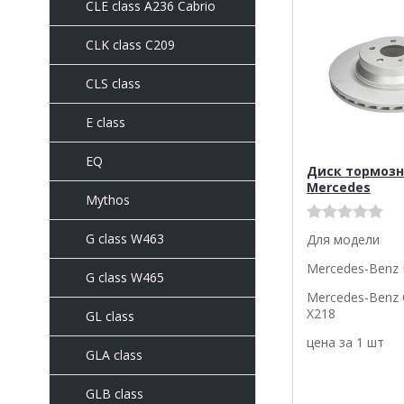
CLE class A236 Cabrio
CLK class C209
CLS class
E class
EQ
Диск тормозн
Mercedes
Mythos
G class W463
Для модели
Mercedes-Benz 
G class W465
Mercedes-Benz 
X218
GL class
цена за 1 шт
GLA class
GLB class