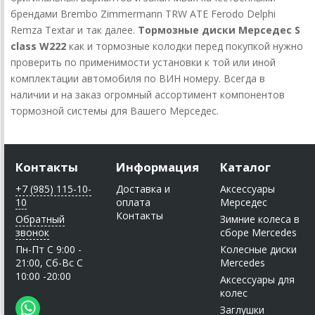
брендами Brembo Zimmermann TRW ATE Ferodo Delphi
Remza Textar и так далее.
Тормозные диски Мерседес S
class W222
как и тормозные колодки перед покупкой нужно
проверить по применимости установки к той или иной
комплектации автомобиля по ВИН номеру. Всегда в
наличии и на заказ огромный ассортимент компонентов
тормозной системы для Вашего Мерседес.
Контакты
Информация
Каталог
+7 (985) 115-10-
Доставка и
Аксессуары
10
оплата
Мерседес
Контакты
Обратный
Зимние колеса в
звонок
сборе Mercedes
Пн-Пт C 9:00 -
Колесные диски
21:00, Сб-Вс С
Mercedes
10:00 -20:00
Аксессуары для
колес
Заглушки